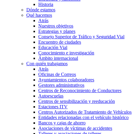
Historia
Dónde estamos
Qué hacemos
Atrás
Nuestros objetivos
Estrategias y planes
Consejo Superior de Tráfico y Seguridad Vial
Encuentro de ciudades
Educación Vial
Conocimiento e investigación
Ámbito internacional
Con quién trabajamos
Atrás
Oficinas de Correos
Ayuntamientos colaboradores
Gestores administrativos
Centros de Reconocimiento de Conductores
Autoescuelas
Centros de sensibilización y reeducación
Estaciones ITV
Centros Autorizados de Tratamiento de Vehículos
Entidades relacionadas con el vehículo histórico
Bancos y cajas de ahorro
Asociaciones de víctimas de accidentes
Talleres y asociaciones de talleres