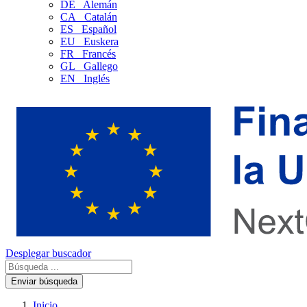
DE
Alemán
CA
Catalán
ES
Español
EU
Euskera
FR
Francés
GL
Gallego
EN
Inglés
Desplegar buscador
Enviar búsqueda
Inicio