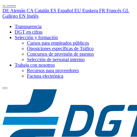
--
------
DE
Alemán
CA
Catalán
ES
Español
EU
Euskera
FR
Francés
GL
Gallego
EN
Inglés
Transparencia
DGT en cifras
Selección y formación
Cursos para empleados públicos
Oposiciones específicas de Tráfico
Concursos de provisión de puestos
Selección de personal interino
Trabaja con nosotros
Recursos para proveedores
Factura electrónica