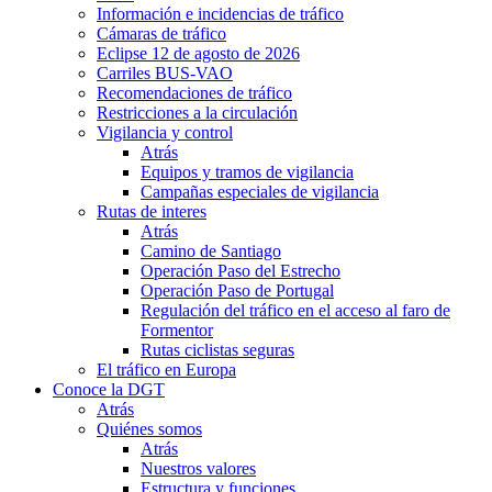
Información e incidencias de tráfico
Cámaras de tráfico
Eclipse 12 de agosto de 2026
Carriles BUS-VAO
Recomendaciones de tráfico
Restricciones a la circulación
Vigilancia y control
Atrás
Equipos y tramos de vigilancia
Campañas especiales de vigilancia
Rutas de interes
Atrás
Camino de Santiago
Operación Paso del Estrecho
Operación Paso de Portugal
Regulación del tráfico en el acceso al faro de
Formentor
Rutas ciclistas seguras
El tráfico en Europa
Conoce la DGT
Atrás
Quiénes somos
Atrás
Nuestros valores
Estructura y funciones