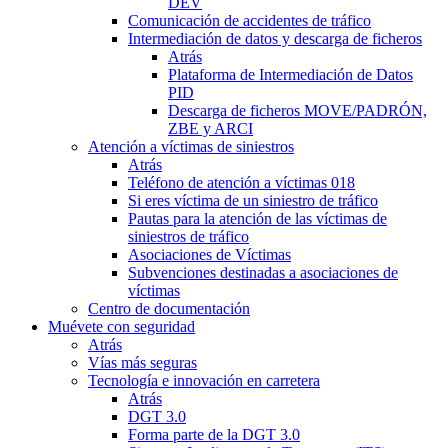
DEV
Comunicación de accidentes de tráfico
Intermediación de datos y descarga de ficheros
Atrás
Plataforma de Intermediación de Datos
PID
Descarga de ficheros MOVE/PADRÓN,
ZBE y ARCI
Atención a víctimas de siniestros
Atrás
Teléfono de atención a víctimas 018
Si eres víctima de un siniestro de tráfico
Pautas para la atención de las víctimas de
siniestros de tráfico
Asociaciones de Víctimas
Subvenciones destinadas a asociaciones de
víctimas
Centro de documentación
Muévete con seguridad
Atrás
Vías más seguras
Tecnología e innovación en carretera
Atrás
DGT 3.0
Forma parte de la DGT 3.0