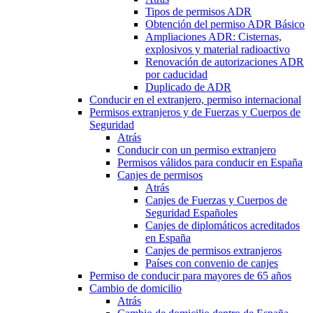
Tipos de permisos ADR
Obtención del permiso ADR Básico
Ampliaciones ADR: Cisternas,
explosivos y material radioactivo
Renovación de autorizaciones ADR
por caducidad
Duplicado de ADR
Conducir en el extranjero, permiso internacional
Permisos extranjeros y de Fuerzas y Cuerpos de
Seguridad
Atrás
Conducir con un permiso extranjero
Permisos válidos para conducir en España
Canjes de permisos
Atrás
Canjes de Fuerzas y Cuerpos de
Seguridad Españoles
Canjes de diplomáticos acreditados
en España
Canjes de permisos extranjeros
Países con convenio de canjes
Permiso de conducir para mayores de 65 años
Cambio de domicilio
Atrás