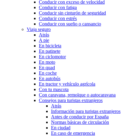
Conducir con exceso de velocidad
Conducir con fatiga
Conducir sin cinturón de seguridad
Conducir con estrés
Conducir con sueño o cansancio
Viaja seguro
Atrás
A pie
En bicicleta
En patinete
En ciclomotor
En moto
En quad
En coche
En autobús
En tractor y vehículo agrícola
Con tu mascota
Con caravana, remolque o autocaravana
Consejos para turistas extranjeros
Atrás
Información para turistas extranjeros
Antes de conducir por España
Normas básicas de circulación
En ciudad
En caso de emergencia