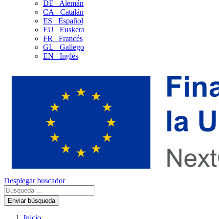
DE
Alemán
CA
Catalán
ES
Español
EU
Euskera
FR
Francés
GL
Gallego
EN
Inglés
Desplegar buscador
Enviar búsqueda
Inicio