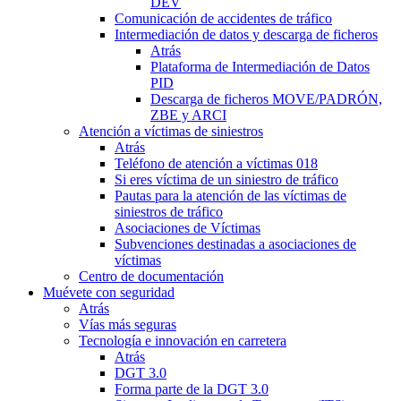
DEV
Comunicación de accidentes de tráfico
Intermediación de datos y descarga de ficheros
Atrás
Plataforma de Intermediación de Datos
PID
Descarga de ficheros MOVE/PADRÓN,
ZBE y ARCI
Atención a víctimas de siniestros
Atrás
Teléfono de atención a víctimas 018
Si eres víctima de un siniestro de tráfico
Pautas para la atención de las víctimas de
siniestros de tráfico
Asociaciones de Víctimas
Subvenciones destinadas a asociaciones de
víctimas
Centro de documentación
Muévete con seguridad
Atrás
Vías más seguras
Tecnología e innovación en carretera
Atrás
DGT 3.0
Forma parte de la DGT 3.0