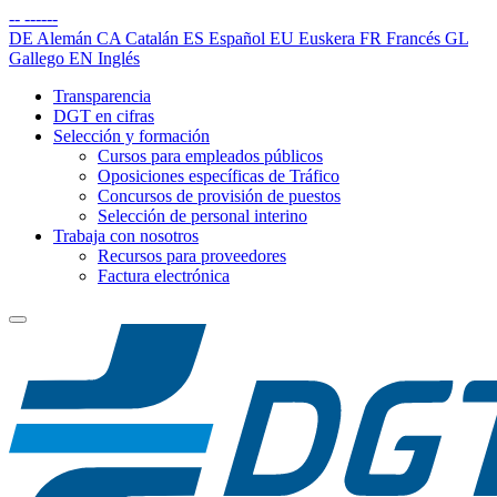
--
------
DE
Alemán
CA
Catalán
ES
Español
EU
Euskera
FR
Francés
GL
Gallego
EN
Inglés
Transparencia
DGT en cifras
Selección y formación
Cursos para empleados públicos
Oposiciones específicas de Tráfico
Concursos de provisión de puestos
Selección de personal interino
Trabaja con nosotros
Recursos para proveedores
Factura electrónica