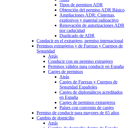
Tipos de permisos ADR
Obtención del permiso ADR Básico
Ampliaciones ADR: Cisternas,
explosivos y material radioactivo
Renovación de autorizaciones ADR
por caducidad
Duplicado de ADR
Conducir en el extranjero, permiso internacional
Permisos extranjeros y de Fuerzas y Cuerpos de
Seguridad
Atrás
Conducir con un permiso extranjero
Permisos válidos para conducir en España
Canjes de permisos
Atrás
Canjes de Fuerzas y Cuerpos de
Seguridad Españoles
Canjes de diplomáticos acreditados
en España
Canjes de permisos extranjeros
Países con convenio de canjes
Permiso de conducir para mayores de 65 años
Cambio de domicilio
Atrás