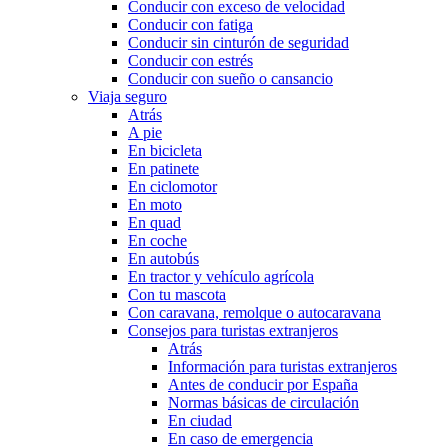
Conducir con exceso de velocidad
Conducir con fatiga
Conducir sin cinturón de seguridad
Conducir con estrés
Conducir con sueño o cansancio
Viaja seguro
Atrás
A pie
En bicicleta
En patinete
En ciclomotor
En moto
En quad
En coche
En autobús
En tractor y vehículo agrícola
Con tu mascota
Con caravana, remolque o autocaravana
Consejos para turistas extranjeros
Atrás
Información para turistas extranjeros
Antes de conducir por España
Normas básicas de circulación
En ciudad
En caso de emergencia