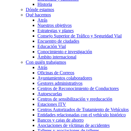
Historia
Dónde estamos
Qué hacemos
Atrás
Nuestros objetivos
Estrategias y planes
Consejo Superior de Tráfico y Seguridad Vial
Encuentro de ciudades
Educación Vial
Conocimiento e investigación
Ámbito internacional
Con quién trabajamos
Atrás
Oficinas de Correos
Ayuntamientos colaboradores
Gestores administrativos
Centros de Reconocimiento de Conductores
Autoescuelas
Centros de sensibilización y reeducación
Estaciones ITV
Centros Autorizados de Tratamiento de Vehículos
Entidades relacionadas con el vehículo histórico
Bancos y cajas de ahorro
Asociaciones de víctimas de accidentes
Talleres y asociaciones de talleres