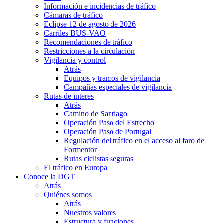
Información e incidencias de tráfico
Cámaras de tráfico
Eclipse 12 de agosto de 2026
Carriles BUS-VAO
Recomendaciones de tráfico
Restricciones a la circulación
Vigilancia y control
Atrás
Equipos y tramos de vigilancia
Campañas especiales de vigilancia
Rutas de interes
Atrás
Camino de Santiago
Operación Paso del Estrecho
Operación Paso de Portugal
Regulación del tráfico en el acceso al faro de
Formentor
Rutas ciclistas seguras
El tráfico en Europa
Conoce la DGT
Atrás
Quiénes somos
Atrás
Nuestros valores
Estructura y funciones