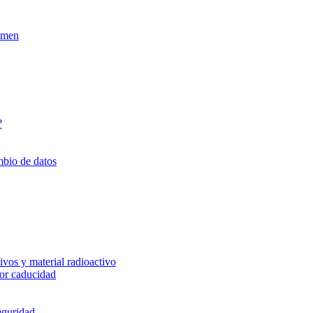
xamen
?
mbio de datos
vos y material radioactivo
or caducidad
eguridad