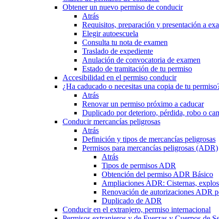
Obtener un nuevo permiso de conducir
Atrás
Requisitos, preparación y presentación a e
Elegir autoescuela
Consulta tu nota de examen
Traslado de expediente
Anulación de convocatoria de examen
Estado de tramitación de tu permiso
Accesibilidad en el permiso conducir
¿Ha caducado o necesitas una copia de tu permiso
Atrás
Renovar un permiso próximo a caducar
Duplicado por deterioro, pérdida, robo o ca
Conducir mercancías peligrosas
Atrás
Definición y tipos de mercancías peligrosas
Permisos para mercancías peligrosas (ADR)
Atrás
Tipos de permisos ADR
Obtención del permiso ADR Básico
Ampliaciones ADR: Cisternas, explosi
Renovación de autorizaciones ADR p
Duplicado de ADR
Conducir en el extranjero, permiso internacional
Permisos extranjeros y de Fuerzas y Cuerpos de S