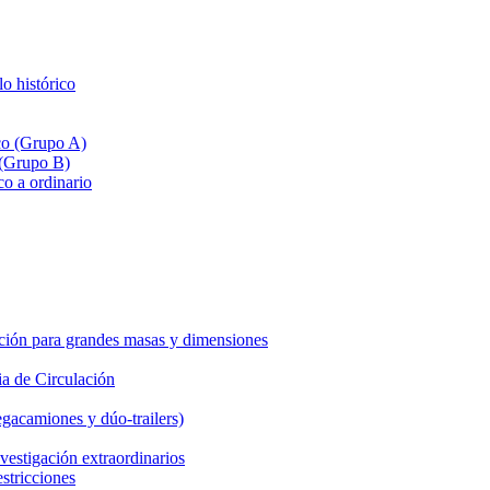
lo histórico
ico (Grupo A)
 (Grupo B)
co a ordinario
ción para grandes masas y dimensiones
a de Circulación
gacamiones y dúo-trailers)
vestigación extraordinarios
estricciones