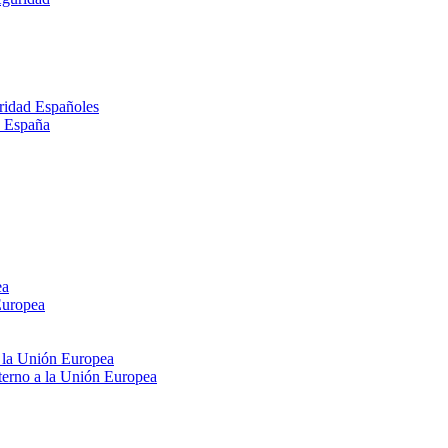
ridad Españoles
n España
ea
Europea
e la Unión Europea
xterno a la Unión Europea