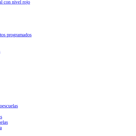
l con nivel rojo
entos programados
s
toescuelas
as
uelas
a