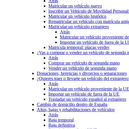
Atrás
Matricular un vehículo nuevo
Inscribir un Vehículo de Movilidad Person
Matricular un vehículo histórico
Rematricular un vehículo con matrícula anti
Matricular un vehículo extranjero
Atrás
Matricular un vehículo proveniente d
Importar un vehículo de fuera de la 
Matricula temporal: placas verdes
¿Vas a comprar o vender un vehículo de segunda
Atrás
Comprar un vehículo de segunda mano
Vender un vehículo de segunda mano
Donaciones, herencias y divorcios o separaciones
¿Quieres traer o llevarte un vehículo del extranjero
Atrás
Matricular un vehículo proveniente de la U
Importar un vehículo de fuera de la UE
Trasladar un vehículo español al extranjero
Cambio de domicilio dentro de España
Altas, bajas y rehabilitaciones de vehículos
Atrás
Baja temporal
Baja definitiva