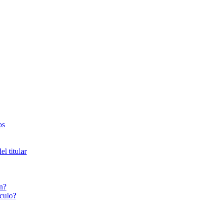
os
l titular
n?
culo?