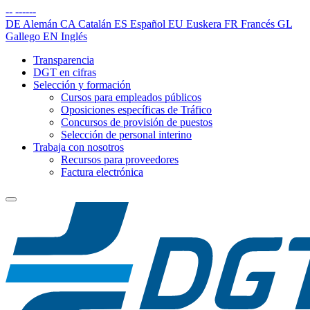
--
------
DE
Alemán
CA
Catalán
ES
Español
EU
Euskera
FR
Francés
GL
Gallego
EN
Inglés
Transparencia
DGT en cifras
Selección y formación
Cursos para empleados públicos
Oposiciones específicas de Tráfico
Concursos de provisión de puestos
Selección de personal interino
Trabaja con nosotros
Recursos para proveedores
Factura electrónica