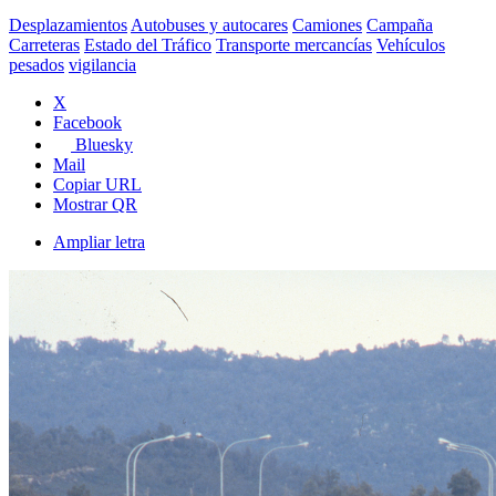
Desplazamientos
Autobuses y autocares
Camiones
Campaña
Carreteras
Estado del Tráfico
Transporte mercancías
Vehículos
pesados
vigilancia
X
Facebook
Bluesky
Mail
Copiar URL
Mostrar QR
Ampliar letra