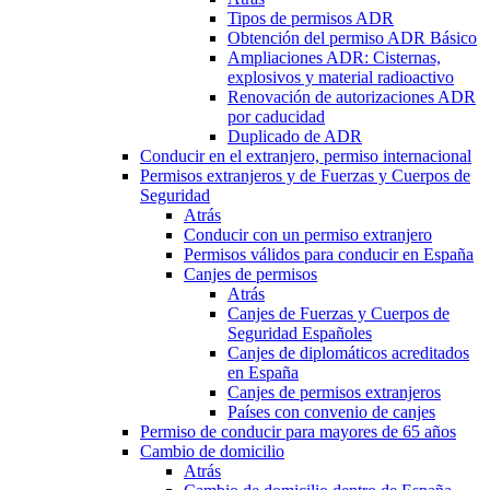
Tipos de permisos ADR
Obtención del permiso ADR Básico
Ampliaciones ADR: Cisternas,
explosivos y material radioactivo
Renovación de autorizaciones ADR
por caducidad
Duplicado de ADR
Conducir en el extranjero, permiso internacional
Permisos extranjeros y de Fuerzas y Cuerpos de
Seguridad
Atrás
Conducir con un permiso extranjero
Permisos válidos para conducir en España
Canjes de permisos
Atrás
Canjes de Fuerzas y Cuerpos de
Seguridad Españoles
Canjes de diplomáticos acreditados
en España
Canjes de permisos extranjeros
Países con convenio de canjes
Permiso de conducir para mayores de 65 años
Cambio de domicilio
Atrás