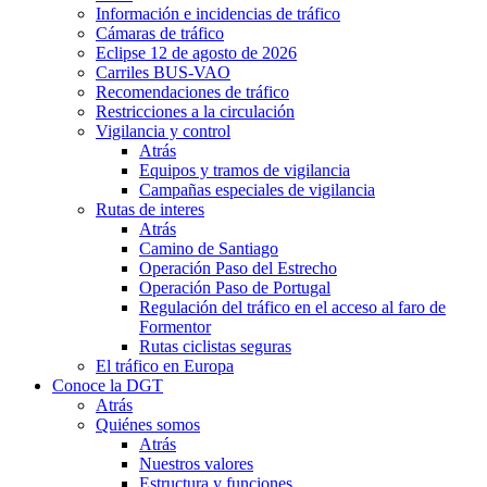
Información e incidencias de tráfico
Cámaras de tráfico
Eclipse 12 de agosto de 2026
Carriles BUS-VAO
Recomendaciones de tráfico
Restricciones a la circulación
Vigilancia y control
Atrás
Equipos y tramos de vigilancia
Campañas especiales de vigilancia
Rutas de interes
Atrás
Camino de Santiago
Operación Paso del Estrecho
Operación Paso de Portugal
Regulación del tráfico en el acceso al faro de
Formentor
Rutas ciclistas seguras
El tráfico en Europa
Conoce la DGT
Atrás
Quiénes somos
Atrás
Nuestros valores
Estructura y funciones