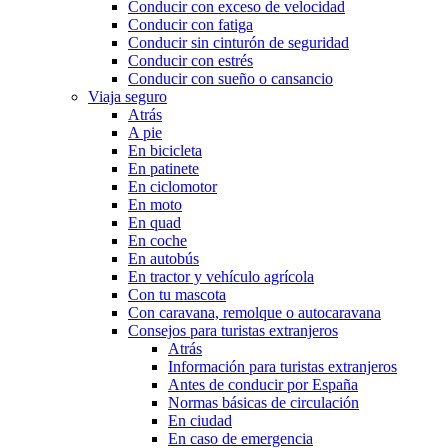
Conducir con exceso de velocidad
Conducir con fatiga
Conducir sin cinturón de seguridad
Conducir con estrés
Conducir con sueño o cansancio
Viaja seguro
Atrás
A pie
En bicicleta
En patinete
En ciclomotor
En moto
En quad
En coche
En autobús
En tractor y vehículo agrícola
Con tu mascota
Con caravana, remolque o autocaravana
Consejos para turistas extranjeros
Atrás
Información para turistas extranjeros
Antes de conducir por España
Normas básicas de circulación
En ciudad
En caso de emergencia