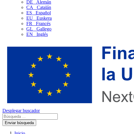
DE
Alemán
CA
Catalán
ES
Español
EU
Euskera
FR
Francés
GL
Gallego
EN
Inglés
Desplegar buscador
Enviar búsqueda
Inicio