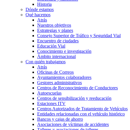
Historia
Dónde estamos
Qué hacemos
Atrás
Nuestros objetivos
Estrategias y planes
Consejo Superior de Tráfico y Seguridad Vial
Encuentro de ciudades
Educación Vial
Conocimiento e investigación
Ámbito internacional
Con quién trabajamos
Atrás
Oficinas de Correos
Ayuntamientos colaboradores
Gestores administrativos
Centros de Reconocimiento de Conductores
Autoescuelas
Centros de sensibilización y reeducación
Estaciones ITV
Centros Autorizados de Tratamiento de Vehículos
Entidades relacionadas con el vehículo histórico
Bancos y cajas de ahorro
Asociaciones de víctimas de accidentes
Talleres y asociaciones de talleres