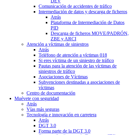
DEV
Comunicación de accidentes de tráfico
Intermediación de datos y descarga de ficheros
Atrás
Plataforma de Intermediación de Datos
PID
Descarga de ficheros MOVE/PADRÓN,
ZBE y ARCI
Atención a víctimas de siniestros
Atrás
Teléfono de atención a víctimas 018
Si eres víctima de un siniestro de tráfico
Pautas para la atención de las víctimas de
siniestros de tráfico
Asociaciones de Víctimas
Subvenciones destinadas a asociaciones de
víctimas
Centro de documentación
Muévete con seguridad
Atrás
Vías más seguras
Tecnología e innovación en carretera
Atrás
DGT 3.0
Forma parte de la DGT 3.0