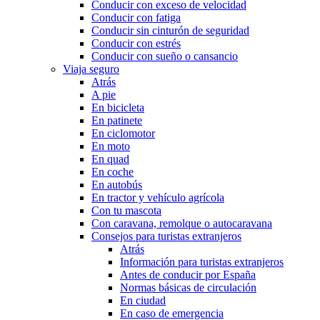
Conducir con exceso de velocidad
Conducir con fatiga
Conducir sin cinturón de seguridad
Conducir con estrés
Conducir con sueño o cansancio
Viaja seguro
Atrás
A pie
En bicicleta
En patinete
En ciclomotor
En moto
En quad
En coche
En autobús
En tractor y vehículo agrícola
Con tu mascota
Con caravana, remolque o autocaravana
Consejos para turistas extranjeros
Atrás
Información para turistas extranjeros
Antes de conducir por España
Normas básicas de circulación
En ciudad
En caso de emergencia