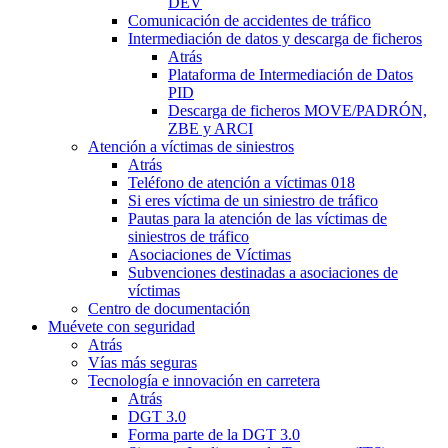
DEV
Comunicación de accidentes de tráfico
Intermediación de datos y descarga de ficheros
Atrás
Plataforma de Intermediación de Datos
PID
Descarga de ficheros MOVE/PADRÓN,
ZBE y ARCI
Atención a víctimas de siniestros
Atrás
Teléfono de atención a víctimas 018
Si eres víctima de un siniestro de tráfico
Pautas para la atención de las víctimas de
siniestros de tráfico
Asociaciones de Víctimas
Subvenciones destinadas a asociaciones de
víctimas
Centro de documentación
Muévete con seguridad
Atrás
Vías más seguras
Tecnología e innovación en carretera
Atrás
DGT 3.0
Forma parte de la DGT 3.0