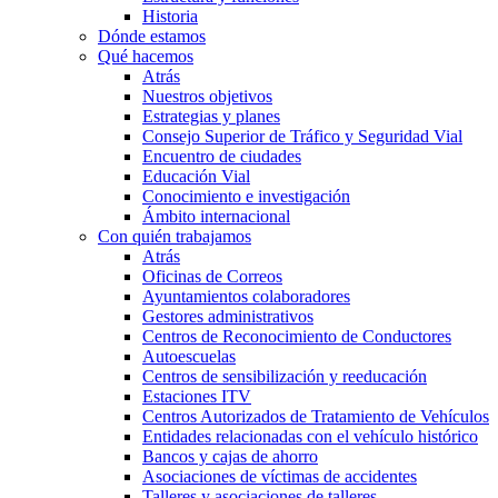
Historia
Dónde estamos
Qué hacemos
Atrás
Nuestros objetivos
Estrategias y planes
Consejo Superior de Tráfico y Seguridad Vial
Encuentro de ciudades
Educación Vial
Conocimiento e investigación
Ámbito internacional
Con quién trabajamos
Atrás
Oficinas de Correos
Ayuntamientos colaboradores
Gestores administrativos
Centros de Reconocimiento de Conductores
Autoescuelas
Centros de sensibilización y reeducación
Estaciones ITV
Centros Autorizados de Tratamiento de Vehículos
Entidades relacionadas con el vehículo histórico
Bancos y cajas de ahorro
Asociaciones de víctimas de accidentes
Talleres y asociaciones de talleres