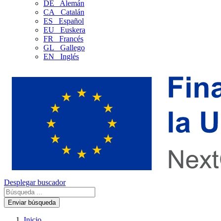
DE
Alemán
CA
Catalán
ES
Español
EU
Euskera
FR
Francés
GL
Gallego
EN
Inglés
Desplegar buscador
Enviar búsqueda
Inicio