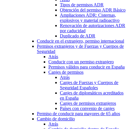
Tipos de permisos ADR
Obtención del permiso ADR Básico
Ampliaciones ADR: Cisternas,
explosivos y material radioactivo
Renovación de autorizaciones ADR
por caducidad
Duplicado de ADR
Conducir en el extranjero, permiso internacional
Permisos extranjeros y de Fuerzas y Cuerpos de
Seguridad
Atrás
Conducir con un permiso extranjero
Permisos válidos para conducir en España
Canjes de permisos
Atrás
Canjes de Fuerzas y Cuerpos de
Seguridad Españoles
Canjes de diplomáticos acreditados
en España
Canjes de permisos extranjeros
Países con convenio de canjes
Permiso de conducir para mayores de 65 años
Cambio de domicilio
Atrás