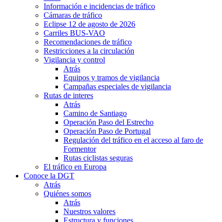
Información e incidencias de tráfico
Cámaras de tráfico
Eclipse 12 de agosto de 2026
Carriles BUS-VAO
Recomendaciones de tráfico
Restricciones a la circulación
Vigilancia y control
Atrás
Equipos y tramos de vigilancia
Campañas especiales de vigilancia
Rutas de interes
Atrás
Camino de Santiago
Operación Paso del Estrecho
Operación Paso de Portugal
Regulación del tráfico en el acceso al faro de
Formentor
Rutas ciclistas seguras
El tráfico en Europa
Conoce la DGT
Atrás
Quiénes somos
Atrás
Nuestros valores
Estructura y funciones