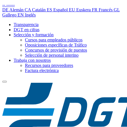
--
------
DE
Alemán
CA
Catalán
ES
Español
EU
Euskera
FR
Francés
GL
Gallego
EN
Inglés
Transparencia
DGT en cifras
Selección y formación
Cursos para empleados públicos
Oposiciones específicas de Tráfico
Concursos de provisión de puestos
Selección de personal interino
Trabaja con nosotros
Recursos para proveedores
Factura electrónica