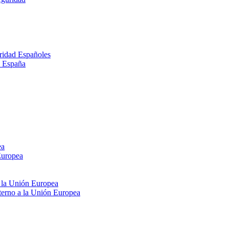
ridad Españoles
n España
ea
Europea
e la Unión Europea
xterno a la Unión Europea