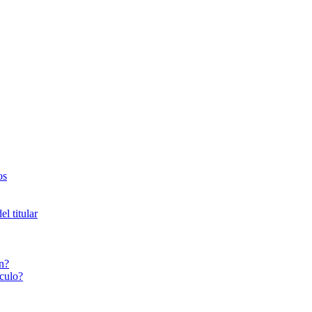
os
l titular
n?
culo?