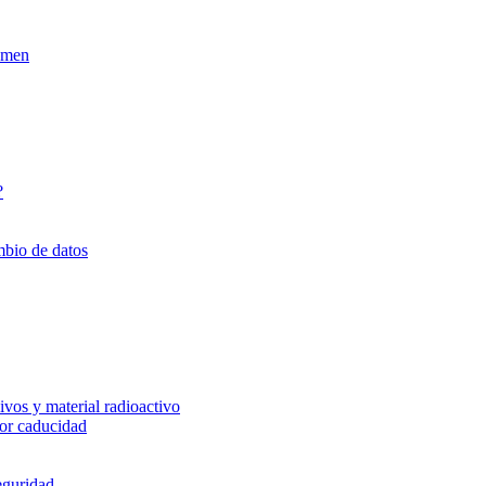
xamen
?
mbio de datos
vos y material radioactivo
or caducidad
eguridad