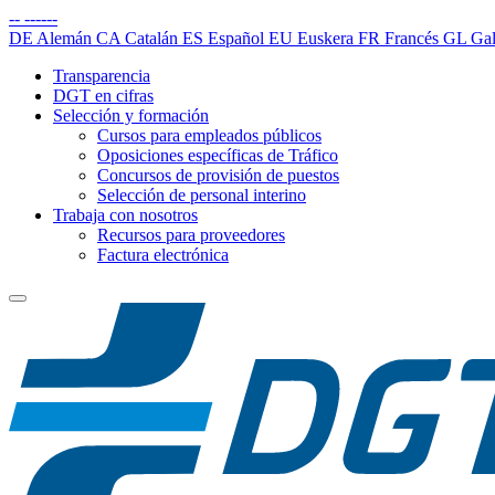
--
------
DE
Alemán
CA
Catalán
ES
Español
EU
Euskera
FR
Francés
GL
Gal
Transparencia
DGT en cifras
Selección y formación
Cursos para empleados públicos
Oposiciones específicas de Tráfico
Concursos de provisión de puestos
Selección de personal interino
Trabaja con nosotros
Recursos para proveedores
Factura electrónica