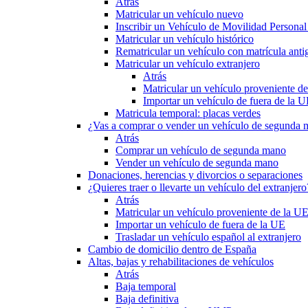
Atrás
Matricular un vehículo nuevo
Inscribir un Vehículo de Movilidad Person
Matricular un vehículo histórico
Rematricular un vehículo con matrícula anti
Matricular un vehículo extranjero
Atrás
Matricular un vehículo proveniente d
Importar un vehículo de fuera de la 
Matricula temporal: placas verdes
¿Vas a comprar o vender un vehículo de segunda
Atrás
Comprar un vehículo de segunda mano
Vender un vehículo de segunda mano
Donaciones, herencias y divorcios o separaciones
¿Quieres traer o llevarte un vehículo del extranjero
Atrás
Matricular un vehículo proveniente de la U
Importar un vehículo de fuera de la UE
Trasladar un vehículo español al extranjero
Cambio de domicilio dentro de España
Altas, bajas y rehabilitaciones de vehículos
Atrás
Baja temporal
Baja definitiva