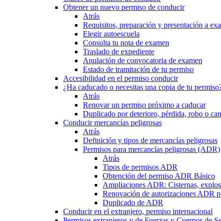
Obtener un nuevo permiso de conducir
Atrás
Requisitos, preparación y presentación a e
Elegir autoescuela
Consulta tu nota de examen
Traslado de expediente
Anulación de convocatoria de examen
Estado de tramitación de tu permiso
Accesibilidad en el permiso conducir
¿Ha caducado o necesitas una copia de tu permiso
Atrás
Renovar un permiso próximo a caducar
Duplicado por deterioro, pérdida, robo o ca
Conducir mercancías peligrosas
Atrás
Definición y tipos de mercancías peligrosas
Permisos para mercancías peligrosas (ADR)
Atrás
Tipos de permisos ADR
Obtención del permiso ADR Básico
Ampliaciones ADR: Cisternas, explosi
Renovación de autorizaciones ADR p
Duplicado de ADR
Conducir en el extranjero, permiso internacional
Permisos extranjeros y de Fuerzas y Cuerpos de S