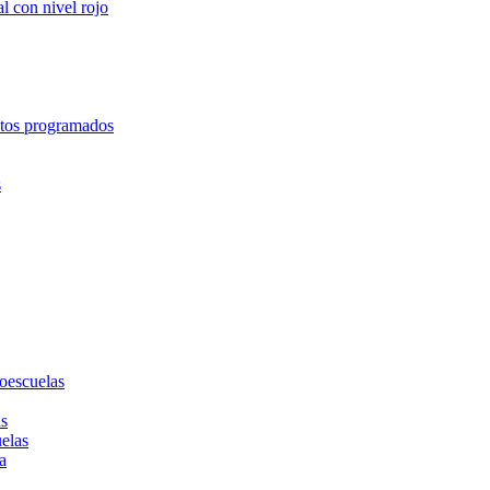
l con nivel rojo
entos programados
s
toescuelas
as
uelas
a