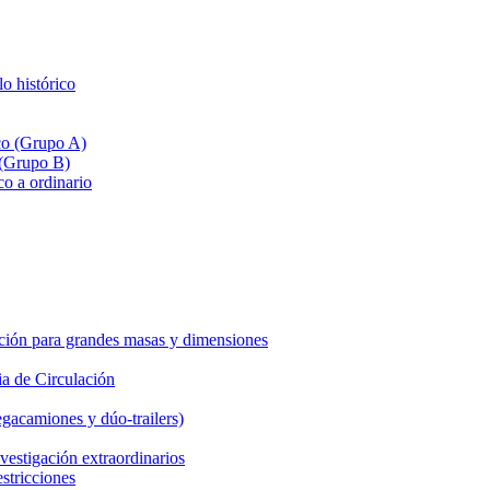
lo histórico
ico (Grupo A)
 (Grupo B)
co a ordinario
ción para grandes masas y dimensiones
a de Circulación
gacamiones y dúo-trailers)
vestigación extraordinarios
estricciones