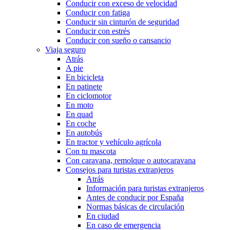
Conducir con exceso de velocidad
Conducir con fatiga
Conducir sin cinturón de seguridad
Conducir con estrés
Conducir con sueño o cansancio
Viaja seguro
Atrás
A pie
En bicicleta
En patinete
En ciclomotor
En moto
En quad
En coche
En autobús
En tractor y vehículo agrícola
Con tu mascota
Con caravana, remolque o autocaravana
Consejos para turistas extranjeros
Atrás
Información para turistas extranjeros
Antes de conducir por España
Normas básicas de circulación
En ciudad
En caso de emergencia