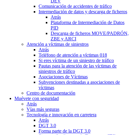
DEV
Comunicación de accidentes de tráfico
Intermediación de datos y descarga de ficheros
Atrás
Plataforma de Intermediación de Datos
PID
Descarga de ficheros MOVE/PADRÓN,
ZBE y ARCI
Atención a víctimas de siniestros
Atrás
Teléfono de atención a víctimas 018
Si eres víctima de un siniestro de tráfico
Pautas para la atención de las víctimas de
siniestros de tráfico
Asociaciones de Víctimas
Subvenciones destinadas a asociaciones de
víctimas
Centro de documentación
Muévete con seguridad
Atrás
Vías más seguras
Tecnología e innovación en carretera
Atrás
DGT 3.0
Forma parte de la DGT 3.0