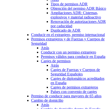
Tipos de permisos ADR
Obtención del permiso ADR Básico
Ampliaciones ADR: Cisternas,
explosivos y material radioactivo
Renovación de autorizaciones ADR
por caducidad
Duplicado de ADR
Conducir en el extranjero, permiso internacional
Permisos extranjeros y de Fuerzas y Cuerpos de
Seguridad
Atrás
Conducir con un permiso extranjero
Permisos válidos para conducir en España
Canjes de permisos
Atrás
Canjes de Fuerzas y Cuerpos de
Seguridad Españoles
Canjes de diplomáticos acreditados
en España
Canjes de permisos extranjeros
Países con convenio de canjes
Permiso de conducir para mayores de 65 años
Cambio de domicilio
Atrás