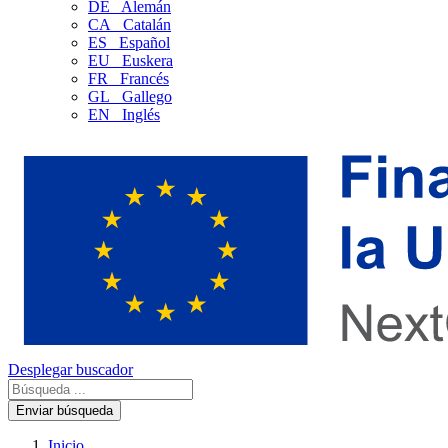
DE
Alemán
CA
Catalán
ES
Español
EU
Euskera
FR
Francés
GL
Gallego
EN
Inglés
Desplegar buscador
Enviar búsqueda
Inicio