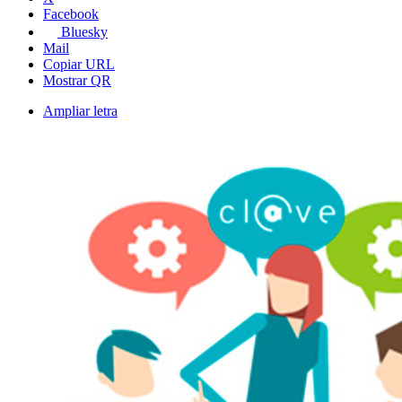
Facebook
Bluesky
Mail
Copiar URL
Mostrar QR
Ampliar letra