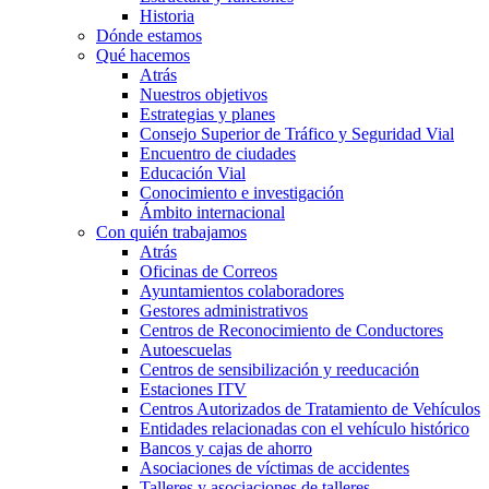
Historia
Dónde estamos
Qué hacemos
Atrás
Nuestros objetivos
Estrategias y planes
Consejo Superior de Tráfico y Seguridad Vial
Encuentro de ciudades
Educación Vial
Conocimiento e investigación
Ámbito internacional
Con quién trabajamos
Atrás
Oficinas de Correos
Ayuntamientos colaboradores
Gestores administrativos
Centros de Reconocimiento de Conductores
Autoescuelas
Centros de sensibilización y reeducación
Estaciones ITV
Centros Autorizados de Tratamiento de Vehículos
Entidades relacionadas con el vehículo histórico
Bancos y cajas de ahorro
Asociaciones de víctimas de accidentes
Talleres y asociaciones de talleres