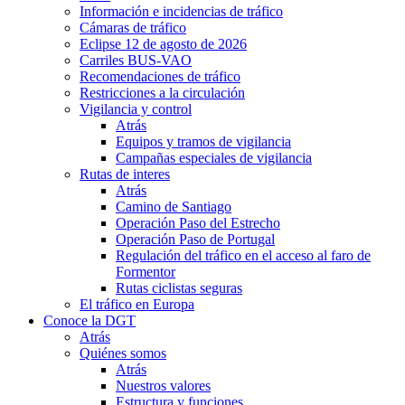
Información e incidencias de tráfico
Cámaras de tráfico
Eclipse 12 de agosto de 2026
Carriles BUS-VAO
Recomendaciones de tráfico
Restricciones a la circulación
Vigilancia y control
Atrás
Equipos y tramos de vigilancia
Campañas especiales de vigilancia
Rutas de interes
Atrás
Camino de Santiago
Operación Paso del Estrecho
Operación Paso de Portugal
Regulación del tráfico en el acceso al faro de
Formentor
Rutas ciclistas seguras
El tráfico en Europa
Conoce la DGT
Atrás
Quiénes somos
Atrás
Nuestros valores
Estructura y funciones