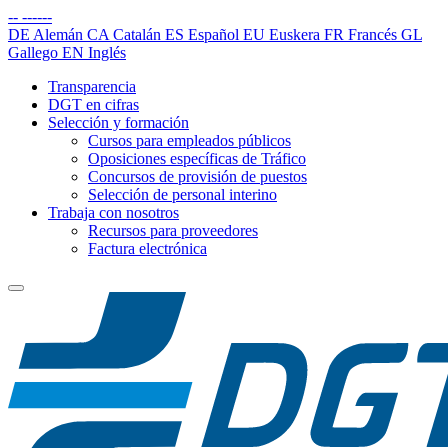
--
------
DE
Alemán
CA
Catalán
ES
Español
EU
Euskera
FR
Francés
GL
Gallego
EN
Inglés
Transparencia
DGT en cifras
Selección y formación
Cursos para empleados públicos
Oposiciones específicas de Tráfico
Concursos de provisión de puestos
Selección de personal interino
Trabaja con nosotros
Recursos para proveedores
Factura electrónica