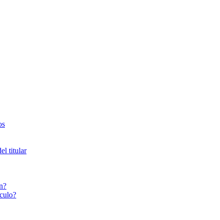
os
l titular
n?
culo?