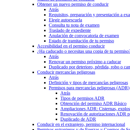
Obtener un nuevo permiso de conducir
Atrás
Requisitos, preparación y presentación a e
Elegir autoescuela
Consulta tu nota de examen
Traslado de expediente
Anulación de convocatoria de examen
Estado de tramitación de tu permiso
Accesibilidad en el permiso conducir
¿Ha caducado o necesitas una copia de tu permiso
Atrás
Renovar un permiso próximo a caducar
Duplicado por deterioro, pérdida, robo o ca
Conducir mercancías peligrosas
Atrás
Definición y tipos de mercancías peligrosas
Permisos para mercancías peligrosas (ADR)
Atrás
Tipos de permisos ADR
Obtención del permiso ADR Básico
Ampliaciones ADR: Cisternas, explosi
Renovación de autorizaciones ADR p
Duplicado de ADR
Conducir en el extranjero, permiso internacional
Permisos extranjeros y de Fuerzas y Cuerpos de S