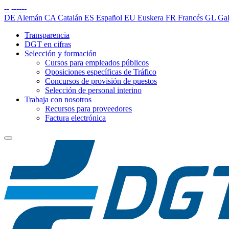
--
------
DE
Alemán
CA
Catalán
ES
Español
EU
Euskera
FR
Francés
GL
Gal
Transparencia
DGT en cifras
Selección y formación
Cursos para empleados públicos
Oposiciones específicas de Tráfico
Concursos de provisión de puestos
Selección de personal interino
Trabaja con nosotros
Recursos para proveedores
Factura electrónica