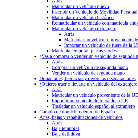
Atrás
Matricular un vehículo nuevo
Inscribir un Vehículo de Movilidad Person
Matricular un vehículo histórico
Rematricular un vehículo con matrícula anti
Matricular un vehículo extranjero
Atrás
Matricular un vehículo proveniente d
Importar un vehículo de fuera de la 
Matricula temporal: placas verdes
¿Vas a comprar o vender un vehículo de segunda
Atrás
Comprar un vehículo de segunda mano
Vender un vehículo de segunda mano
Donaciones, herencias y divorcios o separaciones
¿Quieres traer o llevarte un vehículo del extranjero
Atrás
Matricular un vehículo proveniente de la U
Importar un vehículo de fuera de la UE
Trasladar un vehículo español al extranjero
Cambio de domicilio dentro de España
Altas, bajas y rehabilitaciones de vehículos
Atrás
Baja temporal
Baja definitiva