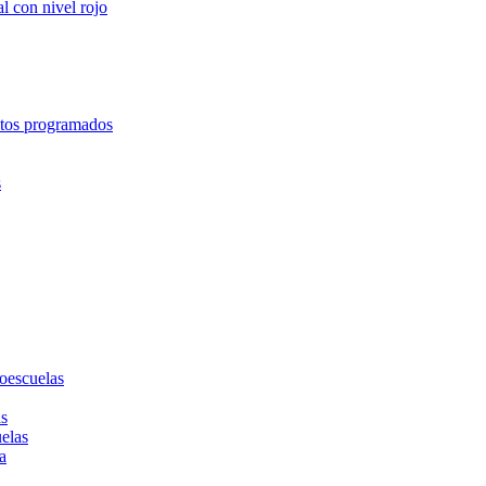
l con nivel rojo
entos programados
s
toescuelas
as
uelas
a