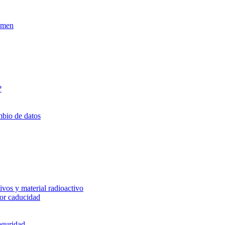
xamen
?
mbio de datos
vos y material radioactivo
or caducidad
eguridad