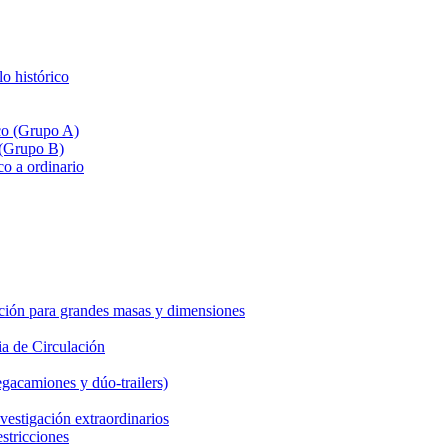
lo histórico
ico (Grupo A)
 (Grupo B)
co a ordinario
ción para grandes masas y dimensiones
a de Circulación
gacamiones y dúo-trailers)
vestigación extraordinarios
estricciones