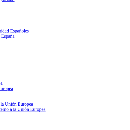
ridad Españoles
n España
ea
Europea
e la Unión Europea
xterno a la Unión Europea