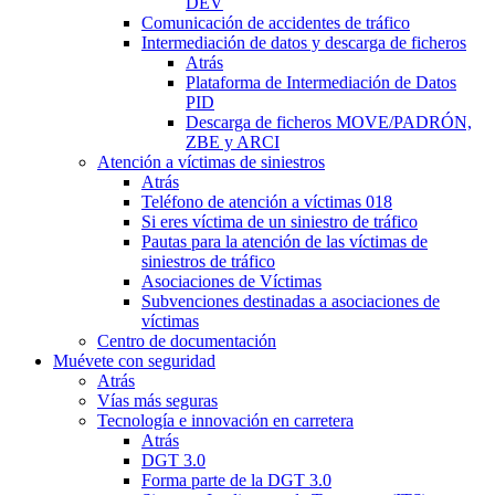
DEV
Comunicación de accidentes de tráfico
Intermediación de datos y descarga de ficheros
Atrás
Plataforma de Intermediación de Datos
PID
Descarga de ficheros MOVE/PADRÓN,
ZBE y ARCI
Atención a víctimas de siniestros
Atrás
Teléfono de atención a víctimas 018
Si eres víctima de un siniestro de tráfico
Pautas para la atención de las víctimas de
siniestros de tráfico
Asociaciones de Víctimas
Subvenciones destinadas a asociaciones de
víctimas
Centro de documentación
Muévete con seguridad
Atrás
Vías más seguras
Tecnología e innovación en carretera
Atrás
DGT 3.0
Forma parte de la DGT 3.0