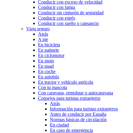
Conducir con exceso de velocidad
Conducir con fatiga
Conducir sin cinturón de seguridad
Conducir con estrés
Conducir con sueño o cansancio
Viaja seguro
Atrás
A pie
En bicicleta
En patinete
En ciclomotor
En moto
En quad
En coche
En autobús
En tractor y vehículo agrícola
Con tu mascota
Con caravana, remolque o autocaravana
Consejos para turistas extranjeros
Atrás
Información para turistas extranjeros
Antes de conducir por España
Normas básicas de circulación
En ciudad
En caso de emergencia