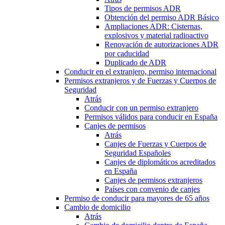
Tipos de permisos ADR
Obtención del permiso ADR Básico
Ampliaciones ADR: Cisternas,
explosivos y material radioactivo
Renovación de autorizaciones ADR
por caducidad
Duplicado de ADR
Conducir en el extranjero, permiso internacional
Permisos extranjeros y de Fuerzas y Cuerpos de
Seguridad
Atrás
Conducir con un permiso extranjero
Permisos válidos para conducir en España
Canjes de permisos
Atrás
Canjes de Fuerzas y Cuerpos de
Seguridad Españoles
Canjes de diplomáticos acreditados
en España
Canjes de permisos extranjeros
Países con convenio de canjes
Permiso de conducir para mayores de 65 años
Cambio de domicilio
Atrás