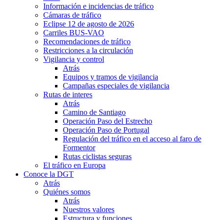
Información e incidencias de tráfico
Cámaras de tráfico
Eclipse 12 de agosto de 2026
Carriles BUS-VAO
Recomendaciones de tráfico
Restricciones a la circulación
Vigilancia y control
Atrás
Equipos y tramos de vigilancia
Campañas especiales de vigilancia
Rutas de interes
Atrás
Camino de Santiago
Operación Paso del Estrecho
Operación Paso de Portugal
Regulación del tráfico en el acceso al faro de
Formentor
Rutas ciclistas seguras
El tráfico en Europa
Conoce la DGT
Atrás
Quiénes somos
Atrás
Nuestros valores
Estructura y funciones