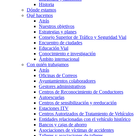
Historia
Dónde estamos
Qué hacemos
Atrás
Nuestros objetivos
Estrategias y planes
Consejo Superior de Tráfico y Seguridad Vial
Encuentro de ciudades
Educación Vial
Conocimiento e investigación
Ámbito internacional
Con quién trabajamos
Atrás
Oficinas de Correos
Ayuntamientos colaboradores
Gestores administrativos
Centros de Reconocimiento de Conductores
Autoescuelas
Centros de sensibilización y reeducación
Estaciones ITV
Centros Autorizados de Tratamiento de Vehículos
Entidades relacionadas con el vehículo histórico
Bancos y cajas de ahorro
Asociaciones de víctimas de accidentes
Talleres y asociaciones de talleres