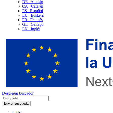
DE
Alemán
CA
Catalán
ES
Español
EU
Euskera
FR
Francés
GL
Gallego
EN
Inglés
Desplegar buscador
Enviar búsqueda
Inicio