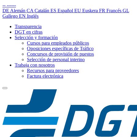
--
------
DE
Alemán
CA
Catalán
ES
Español
EU
Euskera
FR
Francés
GL
Gallego
EN
Inglés
Transparencia
DGT en cifras
Selección y formación
Cursos para empleados públicos
Oposiciones específicas de Tráfico
Concursos de provisión de puestos
Selección de personal interino
Trabaja con nosotros
Recursos para proveedores
Factura electrónica