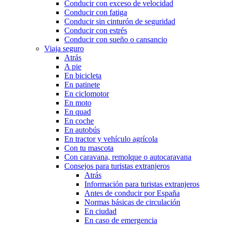
Conducir con exceso de velocidad
Conducir con fatiga
Conducir sin cinturón de seguridad
Conducir con estrés
Conducir con sueño o cansancio
Viaja seguro
Atrás
A pie
En bicicleta
En patinete
En ciclomotor
En moto
En quad
En coche
En autobús
En tractor y vehículo agrícola
Con tu mascota
Con caravana, remolque o autocaravana
Consejos para turistas extranjeros
Atrás
Información para turistas extranjeros
Antes de conducir por España
Normas básicas de circulación
En ciudad
En caso de emergencia