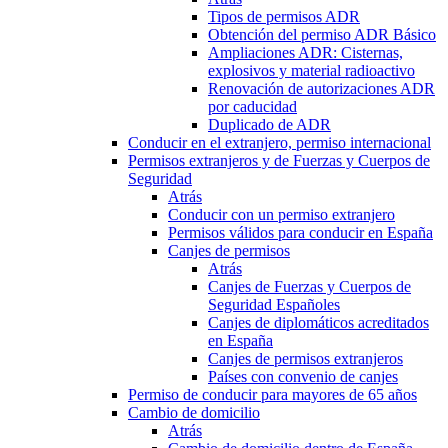
Tipos de permisos ADR
Obtención del permiso ADR Básico
Ampliaciones ADR: Cisternas,
explosivos y material radioactivo
Renovación de autorizaciones ADR
por caducidad
Duplicado de ADR
Conducir en el extranjero, permiso internacional
Permisos extranjeros y de Fuerzas y Cuerpos de
Seguridad
Atrás
Conducir con un permiso extranjero
Permisos válidos para conducir en España
Canjes de permisos
Atrás
Canjes de Fuerzas y Cuerpos de
Seguridad Españoles
Canjes de diplomáticos acreditados
en España
Canjes de permisos extranjeros
Países con convenio de canjes
Permiso de conducir para mayores de 65 años
Cambio de domicilio
Atrás