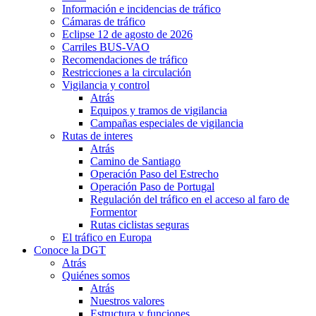
Información e incidencias de tráfico
Cámaras de tráfico
Eclipse 12 de agosto de 2026
Carriles BUS-VAO
Recomendaciones de tráfico
Restricciones a la circulación
Vigilancia y control
Atrás
Equipos y tramos de vigilancia
Campañas especiales de vigilancia
Rutas de interes
Atrás
Camino de Santiago
Operación Paso del Estrecho
Operación Paso de Portugal
Regulación del tráfico en el acceso al faro de
Formentor
Rutas ciclistas seguras
El tráfico en Europa
Conoce la DGT
Atrás
Quiénes somos
Atrás
Nuestros valores
Estructura y funciones