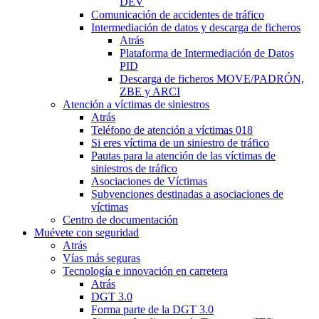
DEV
Comunicación de accidentes de tráfico
Intermediación de datos y descarga de ficheros
Atrás
Plataforma de Intermediación de Datos
PID
Descarga de ficheros MOVE/PADRÓN,
ZBE y ARCI
Atención a víctimas de siniestros
Atrás
Teléfono de atención a víctimas 018
Si eres víctima de un siniestro de tráfico
Pautas para la atención de las víctimas de
siniestros de tráfico
Asociaciones de Víctimas
Subvenciones destinadas a asociaciones de
víctimas
Centro de documentación
Muévete con seguridad
Atrás
Vías más seguras
Tecnología e innovación en carretera
Atrás
DGT 3.0
Forma parte de la DGT 3.0