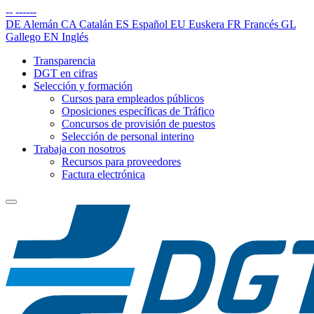
--
------
DE
Alemán
CA
Catalán
ES
Español
EU
Euskera
FR
Francés
GL
Gallego
EN
Inglés
Transparencia
DGT en cifras
Selección y formación
Cursos para empleados públicos
Oposiciones específicas de Tráfico
Concursos de provisión de puestos
Selección de personal interino
Trabaja con nosotros
Recursos para proveedores
Factura electrónica