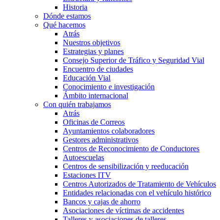
Historia
Dónde estamos
Qué hacemos
Atrás
Nuestros objetivos
Estrategias y planes
Consejo Superior de Tráfico y Seguridad Vial
Encuentro de ciudades
Educación Vial
Conocimiento e investigación
Ámbito internacional
Con quién trabajamos
Atrás
Oficinas de Correos
Ayuntamientos colaboradores
Gestores administrativos
Centros de Reconocimiento de Conductores
Autoescuelas
Centros de sensibilización y reeducación
Estaciones ITV
Centros Autorizados de Tratamiento de Vehículos
Entidades relacionadas con el vehículo histórico
Bancos y cajas de ahorro
Asociaciones de víctimas de accidentes
Talleres y asociaciones de talleres