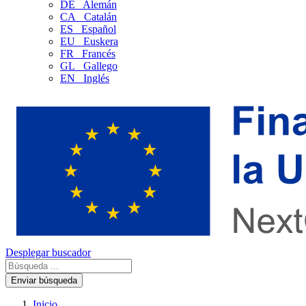
DE
Alemán
CA
Catalán
ES
Español
EU
Euskera
FR
Francés
GL
Gallego
EN
Inglés
Desplegar buscador
Enviar búsqueda
Inicio