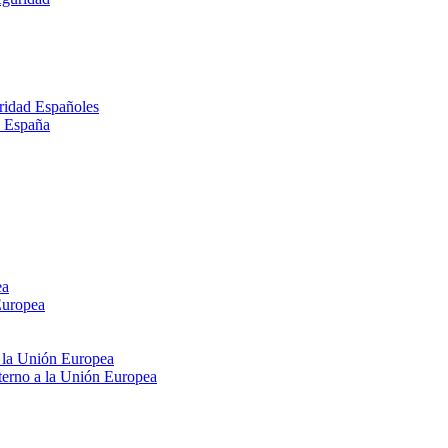
ridad Españoles
n España
ea
Europea
e la Unión Europea
xterno a la Unión Europea