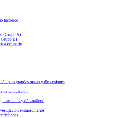
lo histórico
ico (Grupo A)
 (Grupo B)
co a ordinario
ción para grandes masas y dimensiones
a de Circulación
gacamiones y dúo-trailers)
vestigación extraordinarios
estricciones