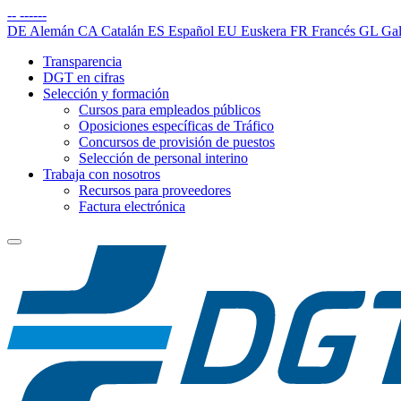
--
------
DE
Alemán
CA
Catalán
ES
Español
EU
Euskera
FR
Francés
GL
Gal
Transparencia
DGT en cifras
Selección y formación
Cursos para empleados públicos
Oposiciones específicas de Tráfico
Concursos de provisión de puestos
Selección de personal interino
Trabaja con nosotros
Recursos para proveedores
Factura electrónica