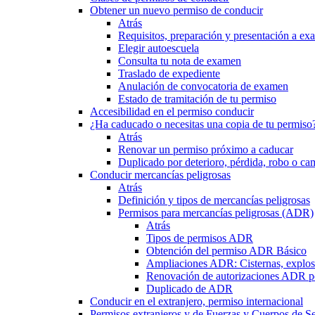
Obtener un nuevo permiso de conducir
Atrás
Requisitos, preparación y presentación a e
Elegir autoescuela
Consulta tu nota de examen
Traslado de expediente
Anulación de convocatoria de examen
Estado de tramitación de tu permiso
Accesibilidad en el permiso conducir
¿Ha caducado o necesitas una copia de tu permiso
Atrás
Renovar un permiso próximo a caducar
Duplicado por deterioro, pérdida, robo o ca
Conducir mercancías peligrosas
Atrás
Definición y tipos de mercancías peligrosas
Permisos para mercancías peligrosas (ADR)
Atrás
Tipos de permisos ADR
Obtención del permiso ADR Básico
Ampliaciones ADR: Cisternas, explosi
Renovación de autorizaciones ADR p
Duplicado de ADR
Conducir en el extranjero, permiso internacional
Permisos extranjeros y de Fuerzas y Cuerpos de S