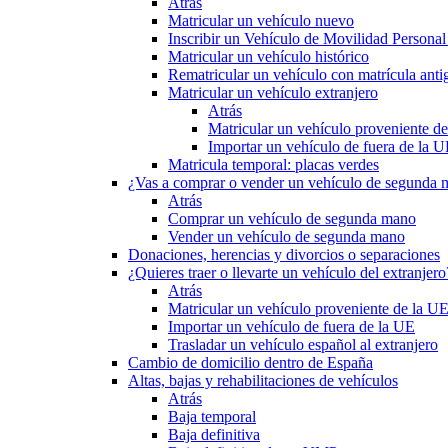
Atrás
Matricular un vehículo nuevo
Inscribir un Vehículo de Movilidad Person
Matricular un vehículo histórico
Rematricular un vehículo con matrícula anti
Matricular un vehículo extranjero
Atrás
Matricular un vehículo proveniente d
Importar un vehículo de fuera de la 
Matricula temporal: placas verdes
¿Vas a comprar o vender un vehículo de segunda
Atrás
Comprar un vehículo de segunda mano
Vender un vehículo de segunda mano
Donaciones, herencias y divorcios o separaciones
¿Quieres traer o llevarte un vehículo del extranjero
Atrás
Matricular un vehículo proveniente de la U
Importar un vehículo de fuera de la UE
Trasladar un vehículo español al extranjero
Cambio de domicilio dentro de España
Altas, bajas y rehabilitaciones de vehículos
Atrás
Baja temporal
Baja definitiva