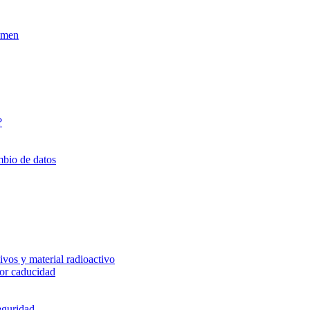
xamen
?
mbio de datos
vos y material radioactivo
or caducidad
eguridad