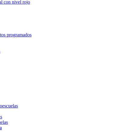
l con nivel rojo
entos programados
s
toescuelas
as
uelas
a