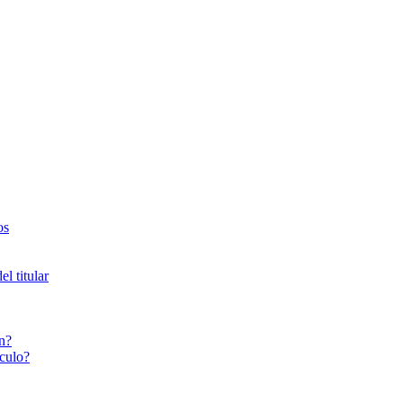
os
l titular
n?
culo?