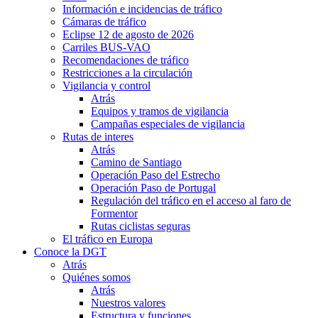
Información e incidencias de tráfico
Cámaras de tráfico
Eclipse 12 de agosto de 2026
Carriles BUS-VAO
Recomendaciones de tráfico
Restricciones a la circulación
Vigilancia y control
Atrás
Equipos y tramos de vigilancia
Campañas especiales de vigilancia
Rutas de interes
Atrás
Camino de Santiago
Operación Paso del Estrecho
Operación Paso de Portugal
Regulación del tráfico en el acceso al faro de
Formentor
Rutas ciclistas seguras
El tráfico en Europa
Conoce la DGT
Atrás
Quiénes somos
Atrás
Nuestros valores
Estructura y funciones