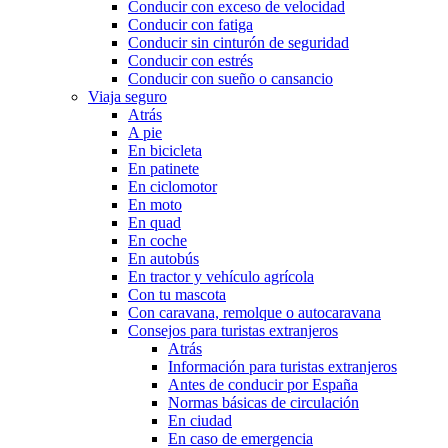
Conducir con exceso de velocidad
Conducir con fatiga
Conducir sin cinturón de seguridad
Conducir con estrés
Conducir con sueño o cansancio
Viaja seguro
Atrás
A pie
En bicicleta
En patinete
En ciclomotor
En moto
En quad
En coche
En autobús
En tractor y vehículo agrícola
Con tu mascota
Con caravana, remolque o autocaravana
Consejos para turistas extranjeros
Atrás
Información para turistas extranjeros
Antes de conducir por España
Normas básicas de circulación
En ciudad
En caso de emergencia