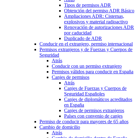
Tipos de permisos ADR
Obtención del permiso ADR Básico
Ampliaciones ADR: Cisternas,
explosivos y material radioactivo
Renovación de autorizaciones ADR
por caducidad
Duplicado de ADR
Conducir en el extranjero, permiso internacional
Permisos extranjeros y de Fuerzas y Cuerpos de
Seguridad
Atrás
Conducir con un permiso extranjero
Permisos válidos para conducir en España
Canjes de permisos
Atrás
Canjes de Fuerzas y Cuerpos de
Seguridad Españoles
Canjes de diplomáticos acreditados
en España
Canjes de permisos extranjeros
Países con convenio de canjes
Permiso de conducir para mayores de 65 años
Cambio de domicilio
Atrás