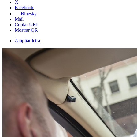
X
Facebook
Bluesky
Mail
Copiar URL
Mostrar QR
Ampliar letra