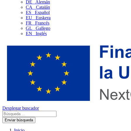
DE
Alemán
CA
Catalán
ES
Español
EU
Euskera
FR
Francés
GL
Gallego
EN
Inglés
Desplegar buscador
Enviar búsqueda
Inicio