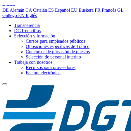
--
------
DE
Alemán
CA
Catalán
ES
Español
EU
Euskera
FR
Francés
GL
Gallego
EN
Inglés
Transparencia
DGT en cifras
Selección y formación
Cursos para empleados públicos
Oposiciones específicas de Tráfico
Concursos de provisión de puestos
Selección de personal interino
Trabaja con nosotros
Recursos para proveedores
Factura electrónica