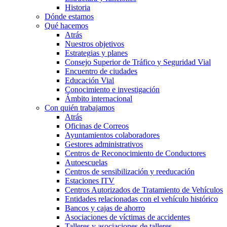
Historia
Dónde estamos
Qué hacemos
Atrás
Nuestros objetivos
Estrategias y planes
Consejo Superior de Tráfico y Seguridad Vial
Encuentro de ciudades
Educación Vial
Conocimiento e investigación
Ámbito internacional
Con quién trabajamos
Atrás
Oficinas de Correos
Ayuntamientos colaboradores
Gestores administrativos
Centros de Reconocimiento de Conductores
Autoescuelas
Centros de sensibilización y reeducación
Estaciones ITV
Centros Autorizados de Tratamiento de Vehículos
Entidades relacionadas con el vehículo histórico
Bancos y cajas de ahorro
Asociaciones de víctimas de accidentes
Talleres y asociaciones de talleres