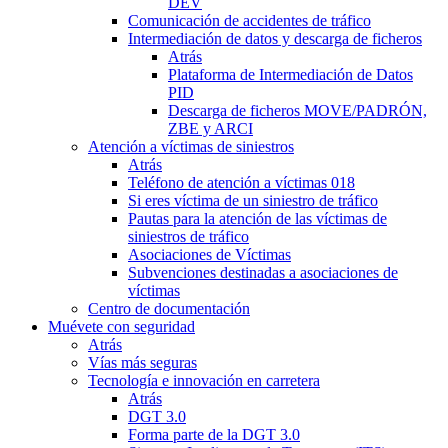
DEV
Comunicación de accidentes de tráfico
Intermediación de datos y descarga de ficheros
Atrás
Plataforma de Intermediación de Datos
PID
Descarga de ficheros MOVE/PADRÓN,
ZBE y ARCI
Atención a víctimas de siniestros
Atrás
Teléfono de atención a víctimas 018
Si eres víctima de un siniestro de tráfico
Pautas para la atención de las víctimas de
siniestros de tráfico
Asociaciones de Víctimas
Subvenciones destinadas a asociaciones de
víctimas
Centro de documentación
Muévete con seguridad
Atrás
Vías más seguras
Tecnología e innovación en carretera
Atrás
DGT 3.0
Forma parte de la DGT 3.0