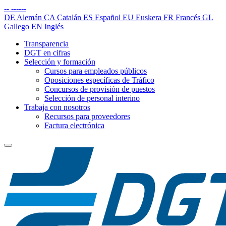
--
------
DE
Alemán
CA
Catalán
ES
Español
EU
Euskera
FR
Francés
GL
Gallego
EN
Inglés
Transparencia
DGT en cifras
Selección y formación
Cursos para empleados públicos
Oposiciones específicas de Tráfico
Concursos de provisión de puestos
Selección de personal interino
Trabaja con nosotros
Recursos para proveedores
Factura electrónica