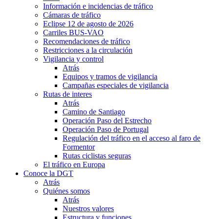
Información e incidencias de tráfico
Cámaras de tráfico
Eclipse 12 de agosto de 2026
Carriles BUS-VAO
Recomendaciones de tráfico
Restricciones a la circulación
Vigilancia y control
Atrás
Equipos y tramos de vigilancia
Campañas especiales de vigilancia
Rutas de interes
Atrás
Camino de Santiago
Operación Paso del Estrecho
Operación Paso de Portugal
Regulación del tráfico en el acceso al faro de
Formentor
Rutas ciclistas seguras
El tráfico en Europa
Conoce la DGT
Atrás
Quiénes somos
Atrás
Nuestros valores
Estructura y funciones