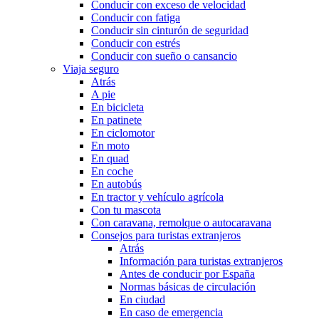
Conducir con exceso de velocidad
Conducir con fatiga
Conducir sin cinturón de seguridad
Conducir con estrés
Conducir con sueño o cansancio
Viaja seguro
Atrás
A pie
En bicicleta
En patinete
En ciclomotor
En moto
En quad
En coche
En autobús
En tractor y vehículo agrícola
Con tu mascota
Con caravana, remolque o autocaravana
Consejos para turistas extranjeros
Atrás
Información para turistas extranjeros
Antes de conducir por España
Normas básicas de circulación
En ciudad
En caso de emergencia