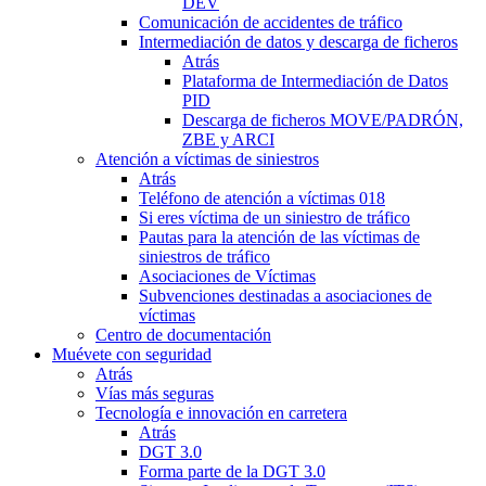
DEV
Comunicación de accidentes de tráfico
Intermediación de datos y descarga de ficheros
Atrás
Plataforma de Intermediación de Datos
PID
Descarga de ficheros MOVE/PADRÓN,
ZBE y ARCI
Atención a víctimas de siniestros
Atrás
Teléfono de atención a víctimas 018
Si eres víctima de un siniestro de tráfico
Pautas para la atención de las víctimas de
siniestros de tráfico
Asociaciones de Víctimas
Subvenciones destinadas a asociaciones de
víctimas
Centro de documentación
Muévete con seguridad
Atrás
Vías más seguras
Tecnología e innovación en carretera
Atrás
DGT 3.0
Forma parte de la DGT 3.0