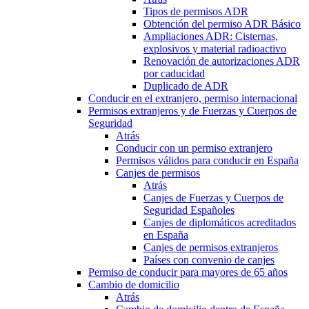
Tipos de permisos ADR
Obtención del permiso ADR Básico
Ampliaciones ADR: Cisternas,
explosivos y material radioactivo
Renovación de autorizaciones ADR
por caducidad
Duplicado de ADR
Conducir en el extranjero, permiso internacional
Permisos extranjeros y de Fuerzas y Cuerpos de
Seguridad
Atrás
Conducir con un permiso extranjero
Permisos válidos para conducir en España
Canjes de permisos
Atrás
Canjes de Fuerzas y Cuerpos de
Seguridad Españoles
Canjes de diplomáticos acreditados
en España
Canjes de permisos extranjeros
Países con convenio de canjes
Permiso de conducir para mayores de 65 años
Cambio de domicilio
Atrás