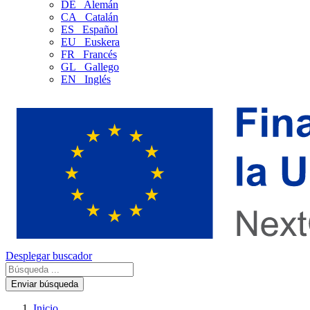
DE
Alemán
CA
Catalán
ES
Español
EU
Euskera
FR
Francés
GL
Gallego
EN
Inglés
Desplegar buscador
Enviar búsqueda
Inicio