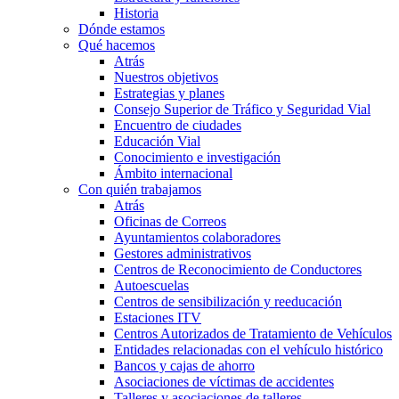
Historia
Dónde estamos
Qué hacemos
Atrás
Nuestros objetivos
Estrategias y planes
Consejo Superior de Tráfico y Seguridad Vial
Encuentro de ciudades
Educación Vial
Conocimiento e investigación
Ámbito internacional
Con quién trabajamos
Atrás
Oficinas de Correos
Ayuntamientos colaboradores
Gestores administrativos
Centros de Reconocimiento de Conductores
Autoescuelas
Centros de sensibilización y reeducación
Estaciones ITV
Centros Autorizados de Tratamiento de Vehículos
Entidades relacionadas con el vehículo histórico
Bancos y cajas de ahorro
Asociaciones de víctimas de accidentes
Talleres y asociaciones de talleres