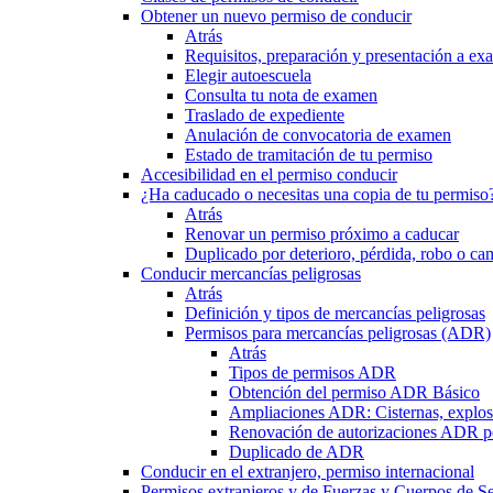
Obtener un nuevo permiso de conducir
Atrás
Requisitos, preparación y presentación a e
Elegir autoescuela
Consulta tu nota de examen
Traslado de expediente
Anulación de convocatoria de examen
Estado de tramitación de tu permiso
Accesibilidad en el permiso conducir
¿Ha caducado o necesitas una copia de tu permiso
Atrás
Renovar un permiso próximo a caducar
Duplicado por deterioro, pérdida, robo o ca
Conducir mercancías peligrosas
Atrás
Definición y tipos de mercancías peligrosas
Permisos para mercancías peligrosas (ADR)
Atrás
Tipos de permisos ADR
Obtención del permiso ADR Básico
Ampliaciones ADR: Cisternas, explosi
Renovación de autorizaciones ADR p
Duplicado de ADR
Conducir en el extranjero, permiso internacional
Permisos extranjeros y de Fuerzas y Cuerpos de S