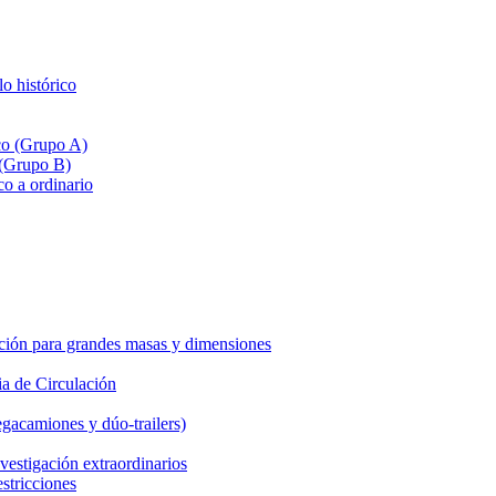
lo histórico
ico (Grupo A)
 (Grupo B)
co a ordinario
ción para grandes masas y dimensiones
a de Circulación
gacamiones y dúo-trailers)
vestigación extraordinarios
estricciones