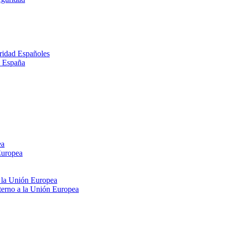
ridad Españoles
n España
ea
Europea
e la Unión Europea
xterno a la Unión Europea