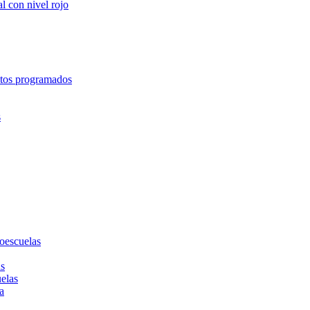
l con nivel rojo
entos programados
s
toescuelas
as
uelas
a