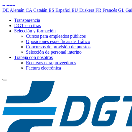
--
------
DE
Alemán
CA
Catalán
ES
Español
EU
Euskera
FR
Francés
GL
Gal
Transparencia
DGT en cifras
Selección y formación
Cursos para empleados públicos
Oposiciones específicas de Tráfico
Concursos de provisión de puestos
Selección de personal interino
Trabaja con nosotros
Recursos para proveedores
Factura electrónica