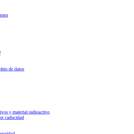
xamen
?
mbio de datos
vos y material radioactivo
or caducidad
eguridad