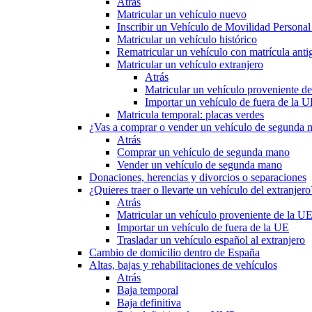
Atrás
Matricular un vehículo nuevo
Inscribir un Vehículo de Movilidad Person
Matricular un vehículo histórico
Rematricular un vehículo con matrícula anti
Matricular un vehículo extranjero
Atrás
Matricular un vehículo proveniente d
Importar un vehículo de fuera de la 
Matricula temporal: placas verdes
¿Vas a comprar o vender un vehículo de segunda
Atrás
Comprar un vehículo de segunda mano
Vender un vehículo de segunda mano
Donaciones, herencias y divorcios o separaciones
¿Quieres traer o llevarte un vehículo del extranjero
Atrás
Matricular un vehículo proveniente de la U
Importar un vehículo de fuera de la UE
Trasladar un vehículo español al extranjero
Cambio de domicilio dentro de España
Altas, bajas y rehabilitaciones de vehículos
Atrás
Baja temporal
Baja definitiva