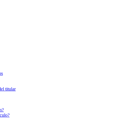
os
l titular
n?
culo?