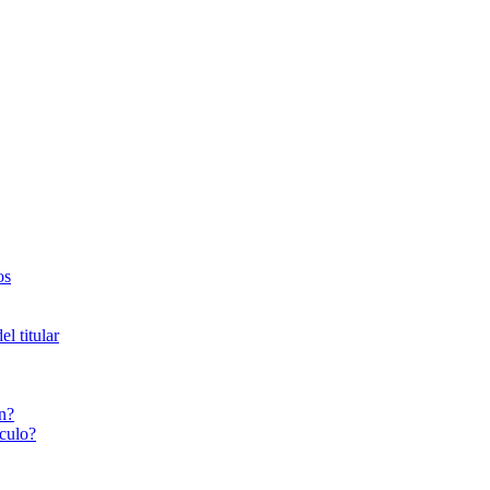
os
l titular
n?
culo?