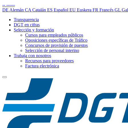
--
------
DE
Alemán
CA
Catalán
ES
Español
EU
Euskera
FR
Francés
GL
Gal
Transparencia
DGT en cifras
Selección y formación
Cursos para empleados públicos
Oposiciones específicas de Tráfico
Concursos de provisión de puestos
Selección de personal interino
Trabaja con nosotros
Recursos para proveedores
Factura electrónica