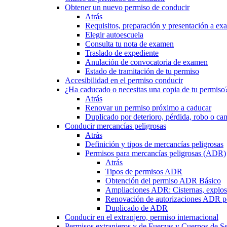
Obtener un nuevo permiso de conducir
Atrás
Requisitos, preparación y presentación a e
Elegir autoescuela
Consulta tu nota de examen
Traslado de expediente
Anulación de convocatoria de examen
Estado de tramitación de tu permiso
Accesibilidad en el permiso conducir
¿Ha caducado o necesitas una copia de tu permiso
Atrás
Renovar un permiso próximo a caducar
Duplicado por deterioro, pérdida, robo o ca
Conducir mercancías peligrosas
Atrás
Definición y tipos de mercancías peligrosas
Permisos para mercancías peligrosas (ADR)
Atrás
Tipos de permisos ADR
Obtención del permiso ADR Básico
Ampliaciones ADR: Cisternas, explosi
Renovación de autorizaciones ADR p
Duplicado de ADR
Conducir en el extranjero, permiso internacional
Permisos extranjeros y de Fuerzas y Cuerpos de S