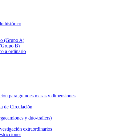
lo histórico
ico (Grupo A)
 (Grupo B)
co a ordinario
ción para grandes masas y dimensiones
a de Circulación
gacamiones y dúo-trailers)
vestigación extraordinarios
estricciones