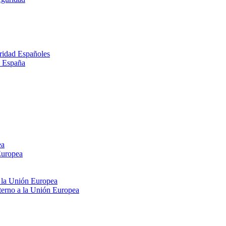
ridad Españoles
n España
ea
Europea
e la Unión Europea
xterno a la Unión Europea