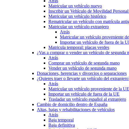
Atrás
Matricular un vehículo nuevo
Inscribir un Vehículo de Movilidad Person
Matricular un vehículo histórico
Rematricular un vehículo con matrícula anti
Matricular un vehículo extranjero
Atrás
Matricular un vehículo proveniente d
Importar un vehículo de fuera de la 
Matricula temporal: placas verdes
¿Vas a comprar o vender un vehículo de segunda
Atrás
Comprar un vehículo de segunda mano
Vender un vehículo de segunda mano
Donaciones, herencias y divorcios o separaciones
¿Quieres traer o llevarte un vehículo del extranjero
Atrás
Matricular un vehículo proveniente de la U
Importar un vehículo de fuera de la UE
Trasladar un vehículo español al extranjero
Cambio de domicilio dentro de España
Altas, bajas y rehabilitaciones de vehículos
Atrás
Baja temporal
Baja definitiva