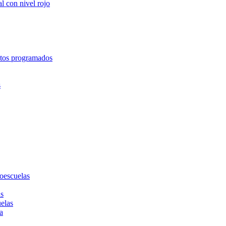
l con nivel rojo
entos programados
s
toescuelas
as
uelas
a