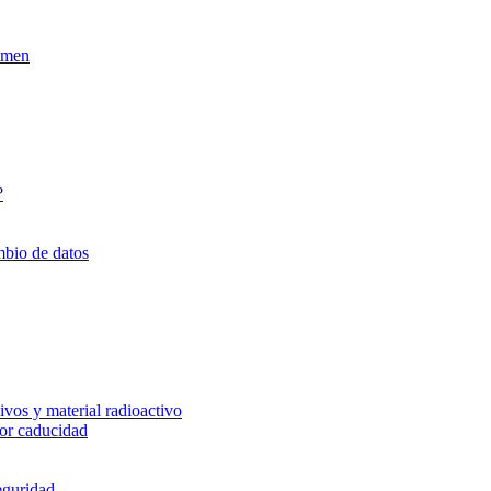
xamen
?
mbio de datos
vos y material radioactivo
or caducidad
eguridad