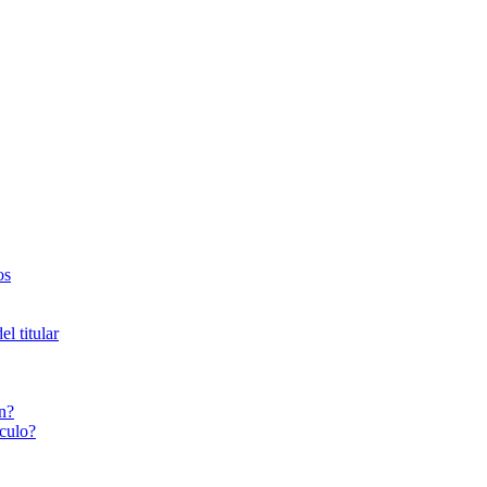
os
l titular
n?
culo?