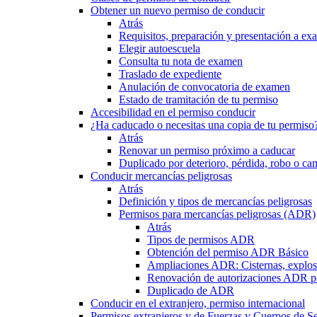
Obtener un nuevo permiso de conducir
Atrás
Requisitos, preparación y presentación a e
Elegir autoescuela
Consulta tu nota de examen
Traslado de expediente
Anulación de convocatoria de examen
Estado de tramitación de tu permiso
Accesibilidad en el permiso conducir
¿Ha caducado o necesitas una copia de tu permiso
Atrás
Renovar un permiso próximo a caducar
Duplicado por deterioro, pérdida, robo o ca
Conducir mercancías peligrosas
Atrás
Definición y tipos de mercancías peligrosas
Permisos para mercancías peligrosas (ADR)
Atrás
Tipos de permisos ADR
Obtención del permiso ADR Básico
Ampliaciones ADR: Cisternas, explosi
Renovación de autorizaciones ADR p
Duplicado de ADR
Conducir en el extranjero, permiso internacional
Permisos extranjeros y de Fuerzas y Cuerpos de S