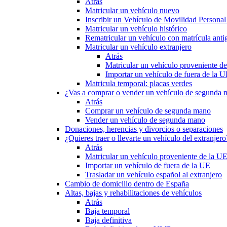
Atrás
Matricular un vehículo nuevo
Inscribir un Vehículo de Movilidad Person
Matricular un vehículo histórico
Rematricular un vehículo con matrícula anti
Matricular un vehículo extranjero
Atrás
Matricular un vehículo proveniente d
Importar un vehículo de fuera de la 
Matricula temporal: placas verdes
¿Vas a comprar o vender un vehículo de segunda
Atrás
Comprar un vehículo de segunda mano
Vender un vehículo de segunda mano
Donaciones, herencias y divorcios o separaciones
¿Quieres traer o llevarte un vehículo del extranjero
Atrás
Matricular un vehículo proveniente de la U
Importar un vehículo de fuera de la UE
Trasladar un vehículo español al extranjero
Cambio de domicilio dentro de España
Altas, bajas y rehabilitaciones de vehículos
Atrás
Baja temporal
Baja definitiva