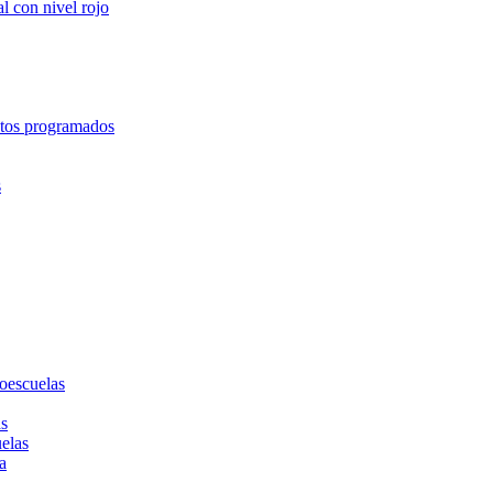
l con nivel rojo
entos programados
s
toescuelas
as
uelas
a