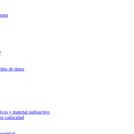
xamen
?
mbio de datos
vos y material radioactivo
or caducidad
eguridad