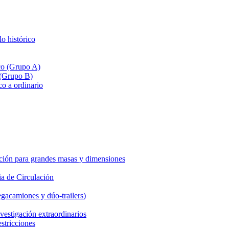
lo histórico
ico (Grupo A)
 (Grupo B)
co a ordinario
ción para grandes masas y dimensiones
a de Circulación
gacamiones y dúo-trailers)
vestigación extraordinarios
estricciones