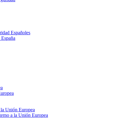
ridad Españoles
n España
ea
Europea
e la Unión Europea
xterno a la Unión Europea