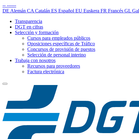
--
------
DE
Alemán
CA
Catalán
ES
Español
EU
Euskera
FR
Francés
GL
Gal
Transparencia
DGT en cifras
Selección y formación
Cursos para empleados públicos
Oposiciones específicas de Tráfico
Concursos de provisión de puestos
Selección de personal interino
Trabaja con nosotros
Recursos para proveedores
Factura electrónica