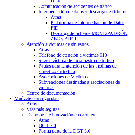
DEV
Comunicación de accidentes de tráfico
Intermediación de datos y descarga de ficheros
Atrás
Plataforma de Intermediación de Datos
PID
Descarga de ficheros MOVE/PADRÓN,
ZBE y ARCI
Atención a víctimas de siniestros
Atrás
Teléfono de atención a víctimas 018
Si eres víctima de un siniestro de tráfico
Pautas para la atención de las víctimas de
siniestros de tráfico
Asociaciones de Víctimas
Subvenciones destinadas a asociaciones de
víctimas
Centro de documentación
Muévete con seguridad
Atrás
Vías más seguras
Tecnología e innovación en carretera
Atrás
DGT 3.0
Forma parte de la DGT 3.0