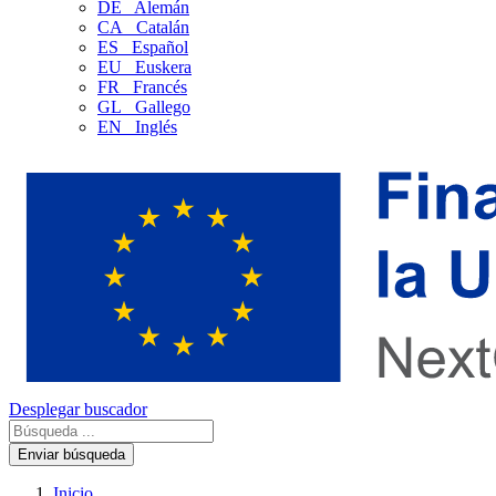
DE
Alemán
CA
Catalán
ES
Español
EU
Euskera
FR
Francés
GL
Gallego
EN
Inglés
Desplegar buscador
Enviar búsqueda
Inicio