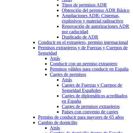
Tipos de permisos ADR
Obtención del permiso ADR Básico
Ampliaciones ADR: Cisternas,
explosivos y material radioactivo
Renovación de autorizaciones ADR
por caducidad
Duplicado de ADR
Conducir en el extranjero, permiso internacional
Permisos extranjeros y de Fuerzas y Cuerpos de
Seguridad
Atrás
Conducir con un permiso extranjero
Permisos válidos para conducir en España
Canjes de permisos
Atrás
Canjes de Fuerzas y Cuerpos de
Seguridad Españoles
Canjes de diplomáticos acreditados
en España
Canjes de permisos extranjeros
Países con convenio de canjes
Permiso de conducir para mayores de 65 años
Cambio de domicilio
Atrás