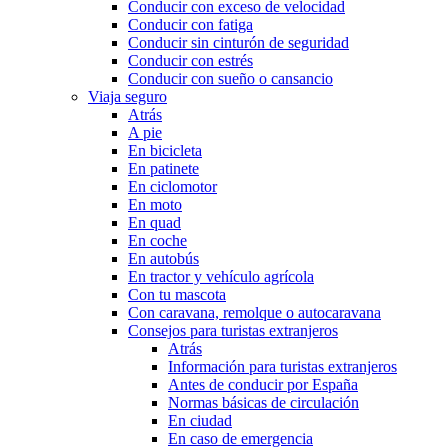
Conducir con exceso de velocidad
Conducir con fatiga
Conducir sin cinturón de seguridad
Conducir con estrés
Conducir con sueño o cansancio
Viaja seguro
Atrás
A pie
En bicicleta
En patinete
En ciclomotor
En moto
En quad
En coche
En autobús
En tractor y vehículo agrícola
Con tu mascota
Con caravana, remolque o autocaravana
Consejos para turistas extranjeros
Atrás
Información para turistas extranjeros
Antes de conducir por España
Normas básicas de circulación
En ciudad
En caso de emergencia