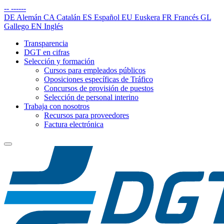
--
------
DE
Alemán
CA
Catalán
ES
Español
EU
Euskera
FR
Francés
GL
Gallego
EN
Inglés
Transparencia
DGT en cifras
Selección y formación
Cursos para empleados públicos
Oposiciones específicas de Tráfico
Concursos de provisión de puestos
Selección de personal interino
Trabaja con nosotros
Recursos para proveedores
Factura electrónica