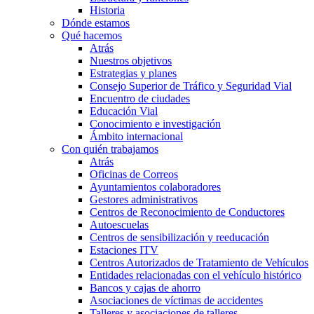
Historia
Dónde estamos
Qué hacemos
Atrás
Nuestros objetivos
Estrategias y planes
Consejo Superior de Tráfico y Seguridad Vial
Encuentro de ciudades
Educación Vial
Conocimiento e investigación
Ámbito internacional
Con quién trabajamos
Atrás
Oficinas de Correos
Ayuntamientos colaboradores
Gestores administrativos
Centros de Reconocimiento de Conductores
Autoescuelas
Centros de sensibilización y reeducación
Estaciones ITV
Centros Autorizados de Tratamiento de Vehículos
Entidades relacionadas con el vehículo histórico
Bancos y cajas de ahorro
Asociaciones de víctimas de accidentes
Talleres y asociaciones de talleres