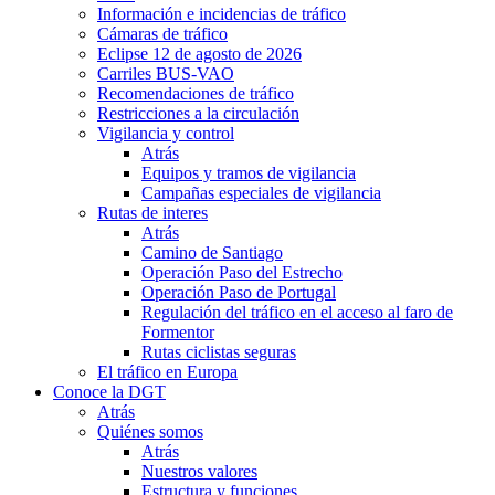
Información e incidencias de tráfico
Cámaras de tráfico
Eclipse 12 de agosto de 2026
Carriles BUS-VAO
Recomendaciones de tráfico
Restricciones a la circulación
Vigilancia y control
Atrás
Equipos y tramos de vigilancia
Campañas especiales de vigilancia
Rutas de interes
Atrás
Camino de Santiago
Operación Paso del Estrecho
Operación Paso de Portugal
Regulación del tráfico en el acceso al faro de
Formentor
Rutas ciclistas seguras
El tráfico en Europa
Conoce la DGT
Atrás
Quiénes somos
Atrás
Nuestros valores
Estructura y funciones