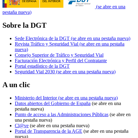
(se abre en una
pestaña nueva)
Sobre la DGT
Sede Electrónica de la DGT
(se abre en una pestaña nueva)
Revista Tráfico y Seguridad Vial
(se abre en una pestaña
nueva)
Consejo Superior de Tráfico y Seguridad Vial
Facturación Electrónica y Perfil del Contratante
Portal estadístico de la DGT
Seguridad Vial 2030
(se abre en una pestaña nueva)
A un clic
Ministerio del Interior
(se abre en una pestaña nueva)
Datos abiertos del Gobierno de España
(se abre en una
pestaña nueva)
Punto de acceso a las Administraciones Públicas
(se abre en
una pestaña nueva)
Cl@ve
(se abre en una pestaña nueva)
Portal de Transparencia de la AGE
(se abre en una pestaña
nueva)