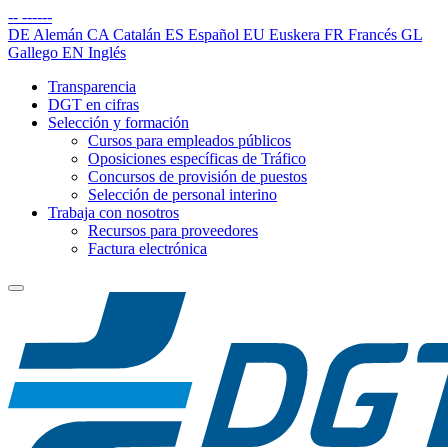
--
------
DE
Alemán
CA
Catalán
ES
Español
EU
Euskera
FR
Francés
GL
Gallego
EN
Inglés
Transparencia
DGT en cifras
Selección y formación
Cursos para empleados públicos
Oposiciones específicas de Tráfico
Concursos de provisión de puestos
Selección de personal interino
Trabaja con nosotros
Recursos para proveedores
Factura electrónica