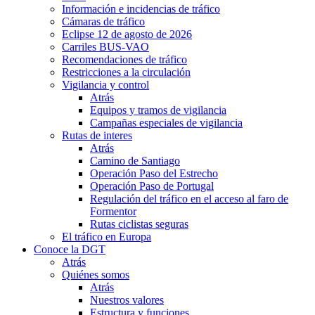
Información e incidencias de tráfico
Cámaras de tráfico
Eclipse 12 de agosto de 2026
Carriles BUS-VAO
Recomendaciones de tráfico
Restricciones a la circulación
Vigilancia y control
Atrás
Equipos y tramos de vigilancia
Campañas especiales de vigilancia
Rutas de interes
Atrás
Camino de Santiago
Operación Paso del Estrecho
Operación Paso de Portugal
Regulación del tráfico en el acceso al faro de
Formentor
Rutas ciclistas seguras
El tráfico en Europa
Conoce la DGT
Atrás
Quiénes somos
Atrás
Nuestros valores
Estructura y funciones