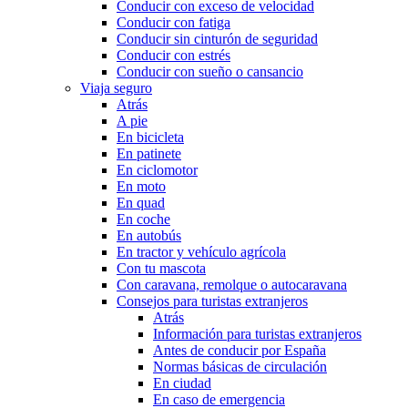
Conducir con exceso de velocidad
Conducir con fatiga
Conducir sin cinturón de seguridad
Conducir con estrés
Conducir con sueño o cansancio
Viaja seguro
Atrás
A pie
En bicicleta
En patinete
En ciclomotor
En moto
En quad
En coche
En autobús
En tractor y vehículo agrícola
Con tu mascota
Con caravana, remolque o autocaravana
Consejos para turistas extranjeros
Atrás
Información para turistas extranjeros
Antes de conducir por España
Normas básicas de circulación
En ciudad
En caso de emergencia