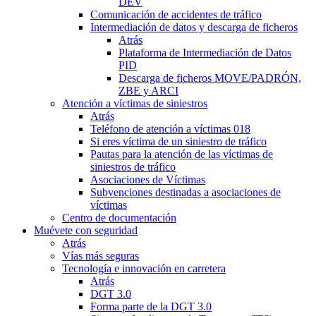
DEV
Comunicación de accidentes de tráfico
Intermediación de datos y descarga de ficheros
Atrás
Plataforma de Intermediación de Datos
PID
Descarga de ficheros MOVE/PADRÓN,
ZBE y ARCI
Atención a víctimas de siniestros
Atrás
Teléfono de atención a víctimas 018
Si eres víctima de un siniestro de tráfico
Pautas para la atención de las víctimas de
siniestros de tráfico
Asociaciones de Víctimas
Subvenciones destinadas a asociaciones de
víctimas
Centro de documentación
Muévete con seguridad
Atrás
Vías más seguras
Tecnología e innovación en carretera
Atrás
DGT 3.0
Forma parte de la DGT 3.0