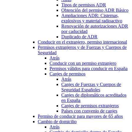
Tipos de permisos ADR
Obtención del permiso ADR Básico
Ampliaciones ADR: Cisternas,
explosivos y material radioactivo
Renovación de autorizaciones ADR
por caducidad
Duplicado de ADR
Conducir en el extranjero, permiso internacional
Permisos extranjeros y de Fuerzas y Cuerpos de
Seguridad
Atrás
Conducir con un permiso extranjero
Permisos válidos para conducir en España
Canjes de permisos
Atrás
Canjes de Fuerzas y Cuerpos de
Seguridad Españoles
Canjes de diplomáticos acreditados
en España
Canjes de permisos extranjeros
Países con convenio de canjes
Permiso de conducir para mayores de 65 años
Cambio de domicilio
Atrás