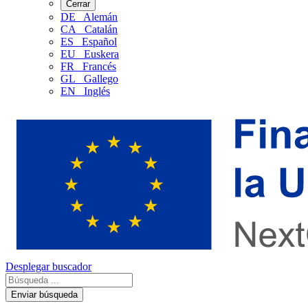
Cerrar
DE
Alemán
CA
Catalán
ES
Español
EU
Euskera
FR
Francés
GL
Gallego
EN
Inglés
Desplegar buscador
Enviar búsqueda