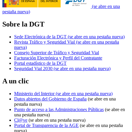
(se abre en una
pestaña nueva)
Sobre la DGT
Sede Electrónica de la DGT
(se abre en una pestaña nueva)
Revista Tráfico y Seguridad Vial
(se abre en una pestaña
nueva)
Consejo Superior de Tráfico y Seguridad Vial
Facturación Electrónica y Perfil del Contratante
Portal estadístico de la DGT
Seguridad Vial 2030
(se abre en una pestaña nueva)
A un clic
Ministerio del Interior
(se abre en una pestaña nueva)
Datos abiertos del Gobierno de España
(se abre en una
pestaña nueva)
Punto de acceso a las Administraciones Públicas
(se abre en
una pestaña nueva)
Cl@ve
(se abre en una pestaña nueva)
Portal de Transparencia de la AGE
(se abre en una pestaña
nueva)