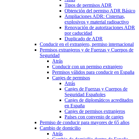
Tipos de permisos ADR
Obtención del permiso ADR Básico
Ampliaciones ADR: Cisternas,
explosivos y material radioactivo
Renovación de autorizaciones ADR
por caducidad
Duplicado de ADR
Conducir en el extranjero, permiso internacional
Permisos extranjeros y de Fuerzas y Cuerpos de
Seguridad
Atrás
Conducir con un permiso extranjero
Permisos válidos para conducir en España
Canjes de permisos
Atrás
Canjes de Fuerzas y Cuerpos de
Seguridad Españoles
Canjes de diplomáticos acreditados
en España
Canjes de permisos extranjeros
Países con convenio de canjes
Permiso de conducir para mayores de 65 años
Cambio de domicilio
Atrás