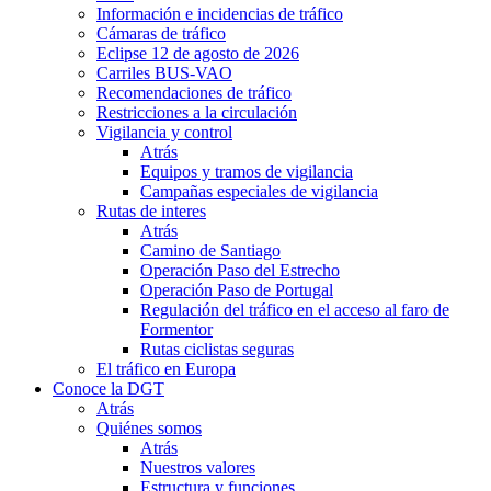
Información e incidencias de tráfico
Cámaras de tráfico
Eclipse 12 de agosto de 2026
Carriles BUS-VAO
Recomendaciones de tráfico
Restricciones a la circulación
Vigilancia y control
Atrás
Equipos y tramos de vigilancia
Campañas especiales de vigilancia
Rutas de interes
Atrás
Camino de Santiago
Operación Paso del Estrecho
Operación Paso de Portugal
Regulación del tráfico en el acceso al faro de
Formentor
Rutas ciclistas seguras
El tráfico en Europa
Conoce la DGT
Atrás
Quiénes somos
Atrás
Nuestros valores
Estructura y funciones