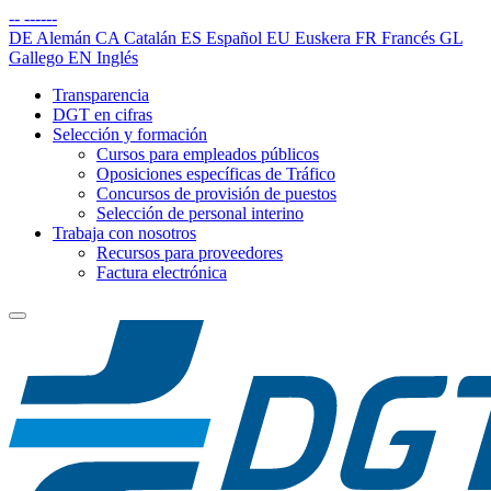
--
------
DE
Alemán
CA
Catalán
ES
Español
EU
Euskera
FR
Francés
GL
Gallego
EN
Inglés
Transparencia
DGT en cifras
Selección y formación
Cursos para empleados públicos
Oposiciones específicas de Tráfico
Concursos de provisión de puestos
Selección de personal interino
Trabaja con nosotros
Recursos para proveedores
Factura electrónica