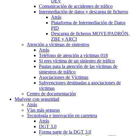
DEV
Comunicación de accidentes de tráfico
Intermediación de datos y descarga de ficheros
Atrás
Plataforma de Intermediación de Datos
PID
Descarga de ficheros MOVE/PADRÓN,
ZBE y ARCI
Atención a víctimas de siniestros
Atrás
Teléfono de atención a víctimas 018
Si eres víctima de un siniestro de tráfico
Pautas para la atención de las víctimas de
siniestros de tráfico
Asociaciones de Víctimas
Subvenciones destinadas a asociaciones de
víctimas
Centro de documentación
Muévete con seguridad
Atrás
Vías más seguras
Tecnología e innovación en carretera
Atrás
DGT 3.0
Forma parte de la DGT 3.0