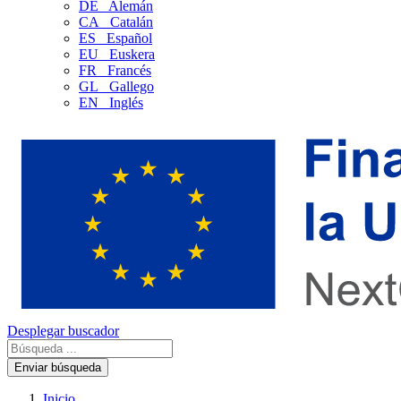
DE
Alemán
CA
Catalán
ES
Español
EU
Euskera
FR
Francés
GL
Gallego
EN
Inglés
Desplegar buscador
Enviar búsqueda
Inicio