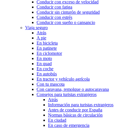
Conducir con exceso de velocidad
Conducir con fatiga
Conducir sin cinturón de seguridad
Conducir con estrés
Conducir con sueño o cansancio
Viaja seguro
Atrás
A pie
En bicicleta
En patinete
En ciclomotor
En moto
En quad
En coche
En autobús
En tractor y vehículo agrícola
Con tu mascota
Con caravana, remolque o autocaravana
Consejos para turistas extranjeros
Atrás
Información para turistas extranjeros
Antes de conducir por España
Normas básicas de circulación
En ciudad
En caso de emergencia