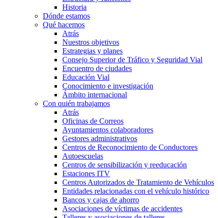
Historia
Dónde estamos
Qué hacemos
Atrás
Nuestros objetivos
Estrategias y planes
Consejo Superior de Tráfico y Seguridad Vial
Encuentro de ciudades
Educación Vial
Conocimiento e investigación
Ámbito internacional
Con quién trabajamos
Atrás
Oficinas de Correos
Ayuntamientos colaboradores
Gestores administrativos
Centros de Reconocimiento de Conductores
Autoescuelas
Centros de sensibilización y reeducación
Estaciones ITV
Centros Autorizados de Tratamiento de Vehículos
Entidades relacionadas con el vehículo histórico
Bancos y cajas de ahorro
Asociaciones de víctimas de accidentes
Talleres y asociaciones de talleres