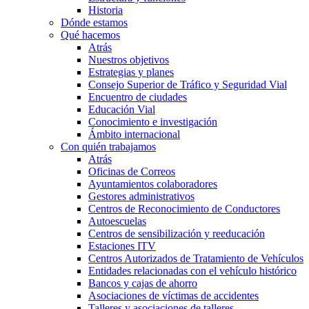
Historia
Dónde estamos
Qué hacemos
Atrás
Nuestros objetivos
Estrategias y planes
Consejo Superior de Tráfico y Seguridad Vial
Encuentro de ciudades
Educación Vial
Conocimiento e investigación
Ámbito internacional
Con quién trabajamos
Atrás
Oficinas de Correos
Ayuntamientos colaboradores
Gestores administrativos
Centros de Reconocimiento de Conductores
Autoescuelas
Centros de sensibilización y reeducación
Estaciones ITV
Centros Autorizados de Tratamiento de Vehículos
Entidades relacionadas con el vehículo histórico
Bancos y cajas de ahorro
Asociaciones de víctimas de accidentes
Talleres y asociaciones de talleres