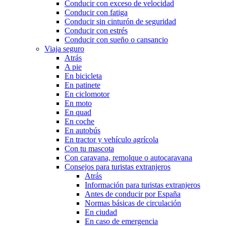
Conducir con exceso de velocidad
Conducir con fatiga
Conducir sin cinturón de seguridad
Conducir con estrés
Conducir con sueño o cansancio
Viaja seguro
Atrás
A pie
En bicicleta
En patinete
En ciclomotor
En moto
En quad
En coche
En autobús
En tractor y vehículo agrícola
Con tu mascota
Con caravana, remolque o autocaravana
Consejos para turistas extranjeros
Atrás
Información para turistas extranjeros
Antes de conducir por España
Normas básicas de circulación
En ciudad
En caso de emergencia