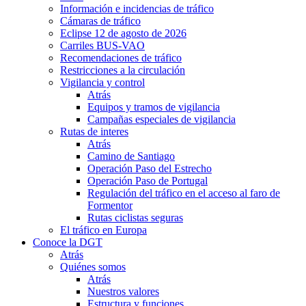
Información e incidencias de tráfico
Cámaras de tráfico
Eclipse 12 de agosto de 2026
Carriles BUS-VAO
Recomendaciones de tráfico
Restricciones a la circulación
Vigilancia y control
Atrás
Equipos y tramos de vigilancia
Campañas especiales de vigilancia
Rutas de interes
Atrás
Camino de Santiago
Operación Paso del Estrecho
Operación Paso de Portugal
Regulación del tráfico en el acceso al faro de
Formentor
Rutas ciclistas seguras
El tráfico en Europa
Conoce la DGT
Atrás
Quiénes somos
Atrás
Nuestros valores
Estructura y funciones