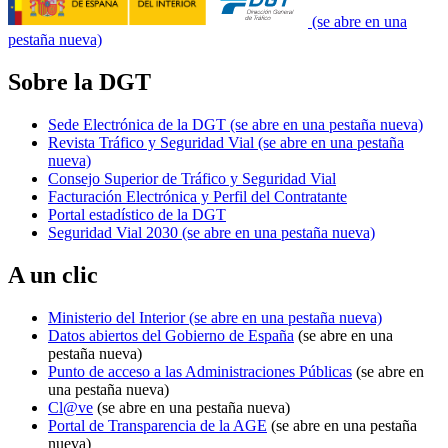
(se abre en una
pestaña nueva)
Sobre la DGT
Sede Electrónica de la DGT
(se abre en una pestaña nueva)
Revista Tráfico y Seguridad Vial
(se abre en una pestaña
nueva)
Consejo Superior de Tráfico y Seguridad Vial
Facturación Electrónica y Perfil del Contratante
Portal estadístico de la DGT
Seguridad Vial 2030
(se abre en una pestaña nueva)
A un clic
Ministerio del Interior
(se abre en una pestaña nueva)
Datos abiertos del Gobierno de España
(se abre en una
pestaña nueva)
Punto de acceso a las Administraciones Públicas
(se abre en
una pestaña nueva)
Cl@ve
(se abre en una pestaña nueva)
Portal de Transparencia de la AGE
(se abre en una pestaña
nueva)