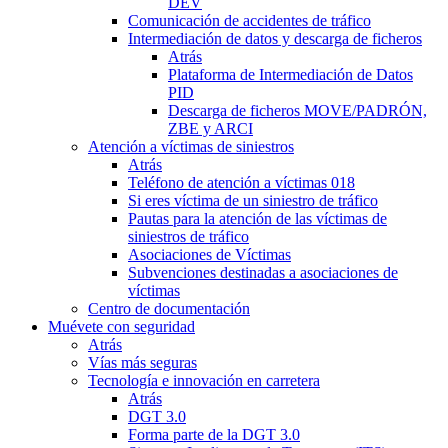
DEV
Comunicación de accidentes de tráfico
Intermediación de datos y descarga de ficheros
Atrás
Plataforma de Intermediación de Datos
PID
Descarga de ficheros MOVE/PADRÓN,
ZBE y ARCI
Atención a víctimas de siniestros
Atrás
Teléfono de atención a víctimas 018
Si eres víctima de un siniestro de tráfico
Pautas para la atención de las víctimas de
siniestros de tráfico
Asociaciones de Víctimas
Subvenciones destinadas a asociaciones de
víctimas
Centro de documentación
Muévete con seguridad
Atrás
Vías más seguras
Tecnología e innovación en carretera
Atrás
DGT 3.0
Forma parte de la DGT 3.0