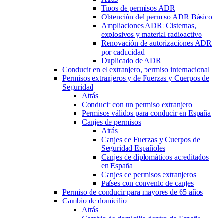
Tipos de permisos ADR
Obtención del permiso ADR Básico
Ampliaciones ADR: Cisternas,
explosivos y material radioactivo
Renovación de autorizaciones ADR
por caducidad
Duplicado de ADR
Conducir en el extranjero, permiso internacional
Permisos extranjeros y de Fuerzas y Cuerpos de
Seguridad
Atrás
Conducir con un permiso extranjero
Permisos válidos para conducir en España
Canjes de permisos
Atrás
Canjes de Fuerzas y Cuerpos de
Seguridad Españoles
Canjes de diplomáticos acreditados
en España
Canjes de permisos extranjeros
Países con convenio de canjes
Permiso de conducir para mayores de 65 años
Cambio de domicilio
Atrás