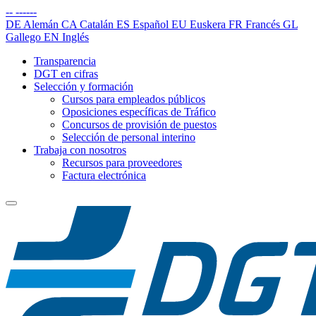
--
------
DE
Alemán
CA
Catalán
ES
Español
EU
Euskera
FR
Francés
GL
Gallego
EN
Inglés
Transparencia
DGT en cifras
Selección y formación
Cursos para empleados públicos
Oposiciones específicas de Tráfico
Concursos de provisión de puestos
Selección de personal interino
Trabaja con nosotros
Recursos para proveedores
Factura electrónica