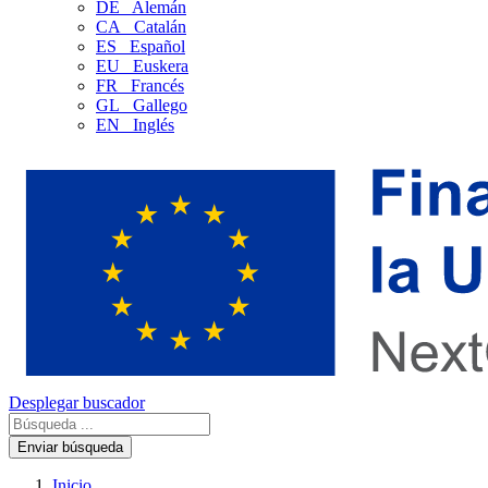
DE
Alemán
CA
Catalán
ES
Español
EU
Euskera
FR
Francés
GL
Gallego
EN
Inglés
Desplegar buscador
Enviar búsqueda
Inicio