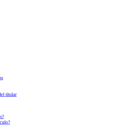
os
l titular
n?
culo?