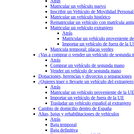
Atrás
Matricular un vehículo nuevo
Inscribir un Vehículo de Movilidad Person
Matricular un vehículo histórico
Rematricular un vehículo con matrícula anti
Matricular un vehículo extranjero
Atrás
Matricular un vehículo proveniente d
Importar un vehículo de fuera de la 
Matricula temporal: placas verdes
¿Vas a comprar o vender un vehículo de segunda
Atrás
Comprar un vehículo de segunda mano
Vender un vehículo de segunda mano
Donaciones, herencias y divorcios o separaciones
¿Quieres traer o llevarte un vehículo del extranjero
Atrás
Matricular un vehículo proveniente de la U
Importar un vehículo de fuera de la UE
Trasladar un vehículo español al extranjero
Cambio de domicilio dentro de España
Altas, bajas y rehabilitaciones de vehículos
Atrás
Baja temporal
Baja definitiva