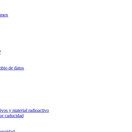
xamen
?
mbio de datos
vos y material radioactivo
or caducidad
eguridad