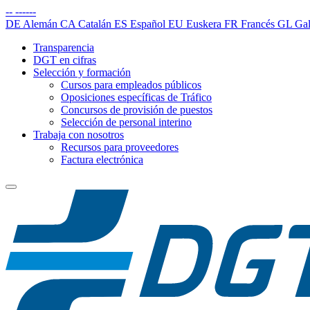
--
------
DE
Alemán
CA
Catalán
ES
Español
EU
Euskera
FR
Francés
GL
Gal
Transparencia
DGT en cifras
Selección y formación
Cursos para empleados públicos
Oposiciones específicas de Tráfico
Concursos de provisión de puestos
Selección de personal interino
Trabaja con nosotros
Recursos para proveedores
Factura electrónica