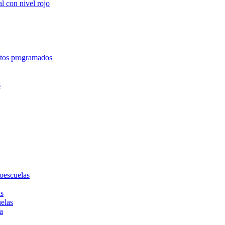
l con nivel rojo
entos programados
s
toescuelas
as
uelas
a