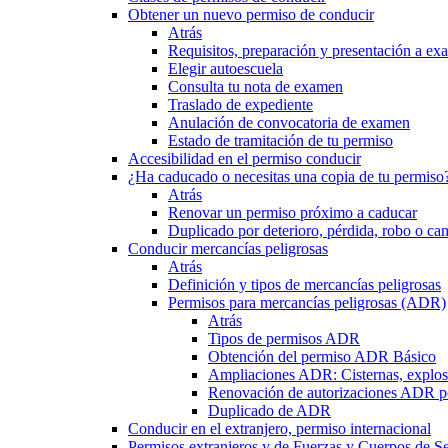
Obtener un nuevo permiso de conducir
Atrás
Requisitos, preparación y presentación a e
Elegir autoescuela
Consulta tu nota de examen
Traslado de expediente
Anulación de convocatoria de examen
Estado de tramitación de tu permiso
Accesibilidad en el permiso conducir
¿Ha caducado o necesitas una copia de tu permiso
Atrás
Renovar un permiso próximo a caducar
Duplicado por deterioro, pérdida, robo o ca
Conducir mercancías peligrosas
Atrás
Definición y tipos de mercancías peligrosas
Permisos para mercancías peligrosas (ADR)
Atrás
Tipos de permisos ADR
Obtención del permiso ADR Básico
Ampliaciones ADR: Cisternas, explosi
Renovación de autorizaciones ADR p
Duplicado de ADR
Conducir en el extranjero, permiso internacional
Permisos extranjeros y de Fuerzas y Cuerpos de S