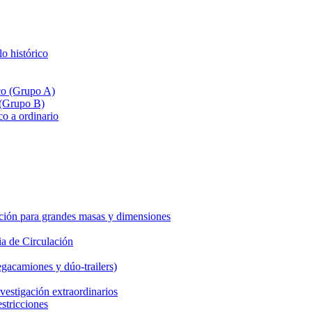
lo histórico
ico (Grupo A)
 (Grupo B)
co a ordinario
ción para grandes masas y dimensiones
a de Circulación
gacamiones y dúo-trailers)
vestigación extraordinarios
estricciones