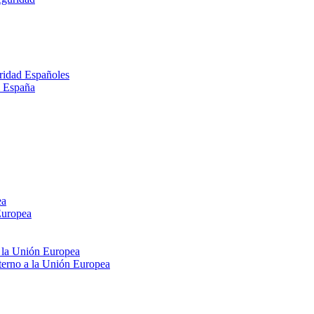
ridad Españoles
n España
ea
Europea
e la Unión Europea
xterno a la Unión Europea