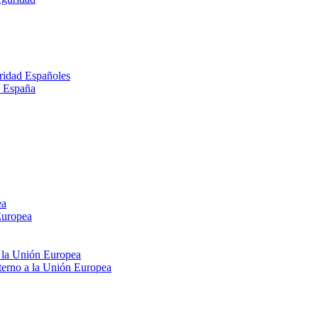
ridad Españoles
n España
ea
Europea
e la Unión Europea
xterno a la Unión Europea