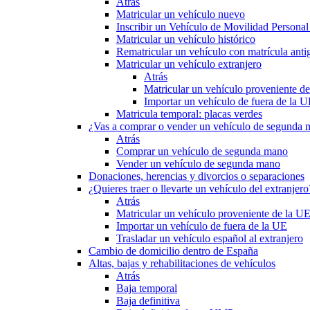
Atrás
Matricular un vehículo nuevo
Inscribir un Vehículo de Movilidad Person
Matricular un vehículo histórico
Rematricular un vehículo con matrícula anti
Matricular un vehículo extranjero
Atrás
Matricular un vehículo proveniente d
Importar un vehículo de fuera de la 
Matricula temporal: placas verdes
¿Vas a comprar o vender un vehículo de segunda
Atrás
Comprar un vehículo de segunda mano
Vender un vehículo de segunda mano
Donaciones, herencias y divorcios o separaciones
¿Quieres traer o llevarte un vehículo del extranjero
Atrás
Matricular un vehículo proveniente de la U
Importar un vehículo de fuera de la UE
Trasladar un vehículo español al extranjero
Cambio de domicilio dentro de España
Altas, bajas y rehabilitaciones de vehículos
Atrás
Baja temporal
Baja definitiva