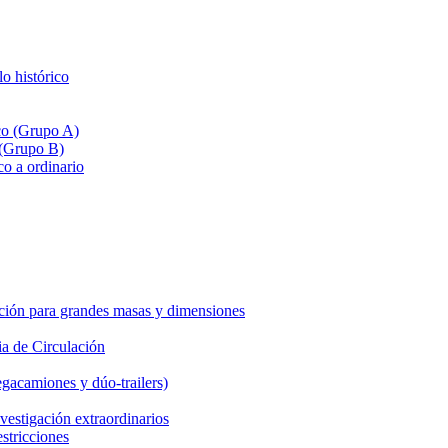
lo histórico
ico (Grupo A)
 (Grupo B)
co a ordinario
ción para grandes masas y dimensiones
a de Circulación
gacamiones y dúo-trailers)
vestigación extraordinarios
estricciones