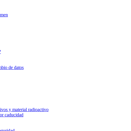
xamen
?
mbio de datos
vos y material radioactivo
or caducidad
eguridad