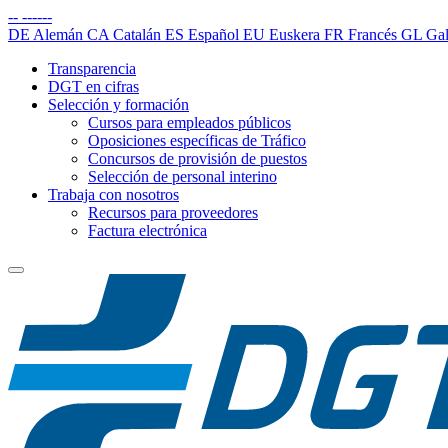
--
------
DE
Alemán
CA
Catalán
ES
Español
EU
Euskera
FR
Francés
GL
Gal
Transparencia
DGT en cifras
Selección y formación
Cursos para empleados públicos
Oposiciones específicas de Tráfico
Concursos de provisión de puestos
Selección de personal interino
Trabaja con nosotros
Recursos para proveedores
Factura electrónica