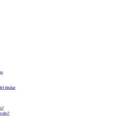
os
l titular
n?
culo?