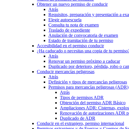
Obtener un nuevo permiso de conducir
Atrás
Requisitos, preparación y presentación a e
Elegir autoescuela
Consulta tu nota de examen
Traslado de expediente
Anulación de convocatoria de examen
Estado de tramitación de tu permiso
Accesibilidad en el permiso conducir
¿Ha caducado o necesitas una copia de tu permiso
Atrás
Renovar un permiso próximo a caducar
Duplicado por deterioro, pérdida, robo o ca
Conducir mercancías peligrosas
Atrás
Definición y tipos de mercancías peligrosas
Permisos para mercancías peligrosas (ADR)
Atrás
Tipos de permisos ADR
Obtención del permiso ADR Básico
Ampliaciones ADR: Cisternas, explosi
Renovación de autorizaciones ADR p
Duplicado de ADR
Conducir en el extranjero, permiso internacional
Permisos extranjeros y de Fuerzas y Cuerpos de S