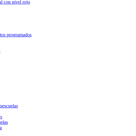
l con nivel rojo
entos programados
s
toescuelas
as
uelas
a