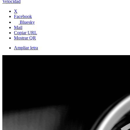
Velocidad
X
Facebook
Bluesky
Mail
Copiar URL
Mostrar QR
Ampliar letra