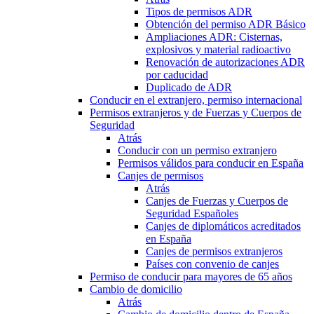
Tipos de permisos ADR
Obtención del permiso ADR Básico
Ampliaciones ADR: Cisternas,
explosivos y material radioactivo
Renovación de autorizaciones ADR
por caducidad
Duplicado de ADR
Conducir en el extranjero, permiso internacional
Permisos extranjeros y de Fuerzas y Cuerpos de
Seguridad
Atrás
Conducir con un permiso extranjero
Permisos válidos para conducir en España
Canjes de permisos
Atrás
Canjes de Fuerzas y Cuerpos de
Seguridad Españoles
Canjes de diplomáticos acreditados
en España
Canjes de permisos extranjeros
Países con convenio de canjes
Permiso de conducir para mayores de 65 años
Cambio de domicilio
Atrás