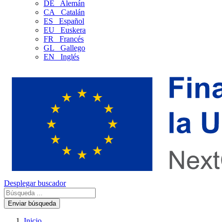
DE
Alemán
CA
Catalán
ES
Español
EU
Euskera
FR
Francés
GL
Gallego
EN
Inglés
Desplegar buscador
Enviar búsqueda
Inicio