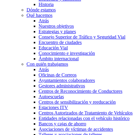
Historia
Dónde estamos
Qué hacemos
Atrás
Nuestros objetivos
Estrategias y planes
Consejo Superior de Tráfico y Seguridad Vial
Encuentro de ciudades
Educación Vial
Conocimiento e investigación
Ámbito internacional
Con quién trabajamos
Atrás
Oficinas de Correos
Ayuntamientos colaboradores
Gestores administrativos
Centros de Reconocimiento de Conductores
Autoescuelas
Centros de sensibilización y reeducación
Estaciones ITV
Centros Autorizados de Tratamiento de Vehículos
Entidades relacionadas con el vehículo histórico
Bancos y cajas de ahorro
Asociaciones de víctimas de accidentes
Talleres y asociaciones de talleres