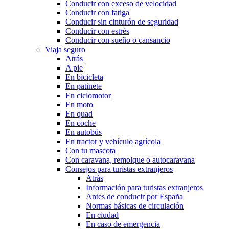
Conducir con exceso de velocidad
Conducir con fatiga
Conducir sin cinturón de seguridad
Conducir con estrés
Conducir con sueño o cansancio
Viaja seguro
Atrás
A pie
En bicicleta
En patinete
En ciclomotor
En moto
En quad
En coche
En autobús
En tractor y vehículo agrícola
Con tu mascota
Con caravana, remolque o autocaravana
Consejos para turistas extranjeros
Atrás
Información para turistas extranjeros
Antes de conducir por España
Normas básicas de circulación
En ciudad
En caso de emergencia