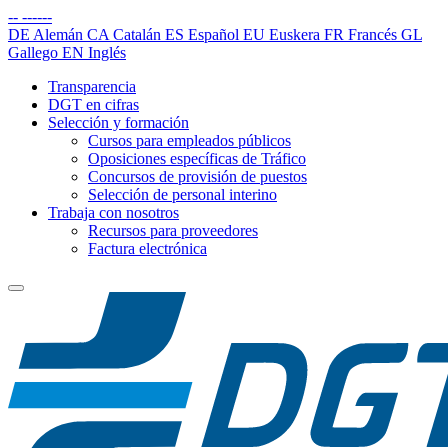
--
------
DE
Alemán
CA
Catalán
ES
Español
EU
Euskera
FR
Francés
GL
Gallego
EN
Inglés
Transparencia
DGT en cifras
Selección y formación
Cursos para empleados públicos
Oposiciones específicas de Tráfico
Concursos de provisión de puestos
Selección de personal interino
Trabaja con nosotros
Recursos para proveedores
Factura electrónica