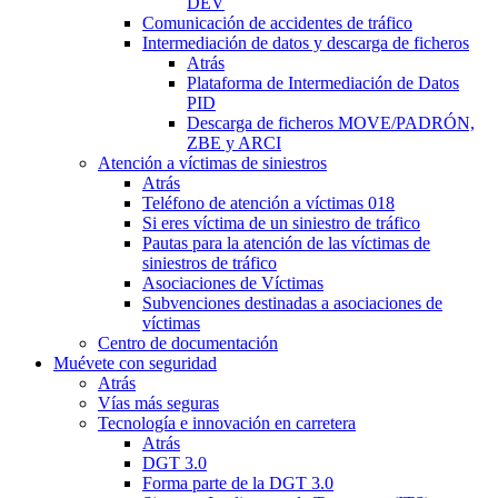
DEV
Comunicación de accidentes de tráfico
Intermediación de datos y descarga de ficheros
Atrás
Plataforma de Intermediación de Datos
PID
Descarga de ficheros MOVE/PADRÓN,
ZBE y ARCI
Atención a víctimas de siniestros
Atrás
Teléfono de atención a víctimas 018
Si eres víctima de un siniestro de tráfico
Pautas para la atención de las víctimas de
siniestros de tráfico
Asociaciones de Víctimas
Subvenciones destinadas a asociaciones de
víctimas
Centro de documentación
Muévete con seguridad
Atrás
Vías más seguras
Tecnología e innovación en carretera
Atrás
DGT 3.0
Forma parte de la DGT 3.0