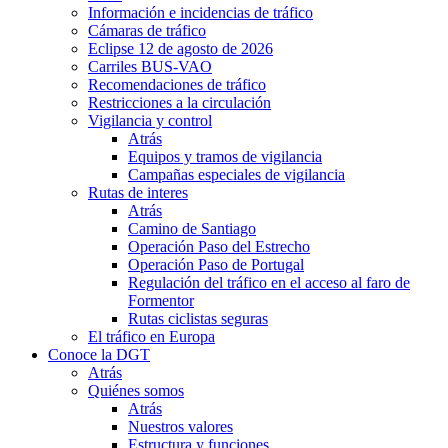
Información e incidencias de tráfico
Cámaras de tráfico
Eclipse 12 de agosto de 2026
Carriles BUS-VAO
Recomendaciones de tráfico
Restricciones a la circulación
Vigilancia y control
Atrás
Equipos y tramos de vigilancia
Campañas especiales de vigilancia
Rutas de interes
Atrás
Camino de Santiago
Operación Paso del Estrecho
Operación Paso de Portugal
Regulación del tráfico en el acceso al faro de
Formentor
Rutas ciclistas seguras
El tráfico en Europa
Conoce la DGT
Atrás
Quiénes somos
Atrás
Nuestros valores
Estructura y funciones