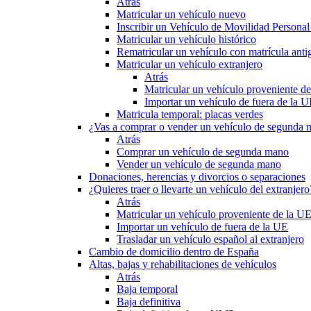
Atrás
Matricular un vehículo nuevo
Inscribir un Vehículo de Movilidad Person
Matricular un vehículo histórico
Rematricular un vehículo con matrícula anti
Matricular un vehículo extranjero
Atrás
Matricular un vehículo proveniente d
Importar un vehículo de fuera de la 
Matricula temporal: placas verdes
¿Vas a comprar o vender un vehículo de segunda
Atrás
Comprar un vehículo de segunda mano
Vender un vehículo de segunda mano
Donaciones, herencias y divorcios o separaciones
¿Quieres traer o llevarte un vehículo del extranjero
Atrás
Matricular un vehículo proveniente de la U
Importar un vehículo de fuera de la UE
Trasladar un vehículo español al extranjero
Cambio de domicilio dentro de España
Altas, bajas y rehabilitaciones de vehículos
Atrás
Baja temporal
Baja definitiva