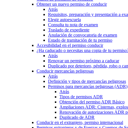
Obtener un nuevo permiso de conducir
Atrás
Requisitos, preparación y presentación a e
Elegir autoescuela
Consulta tu nota de examen
Traslado de expediente
Anulación de convocatoria de examen
Estado de tramitación de tu permiso
Accesibilidad en el permiso conducir
¿Ha caducado o necesitas una copia de tu permiso
Atrás
Renovar un permiso próximo a caducar
Duplicado por deterioro, pérdida, robo o ca
Conducir mercancías peligrosas
Atrás
Definición y tipos de mercancías peligrosas
Permisos para mercancías peligrosas (ADR)
Atrás
Tipos de permisos ADR
Obtención del permiso ADR Básico
Ampliaciones ADR: Cisternas, explosi
Renovación de autorizaciones ADR p
Duplicado de ADR
Conducir en el extranjero, permiso internacional
Permisos extranjeros y de Fuerzas y Cuerpos de S