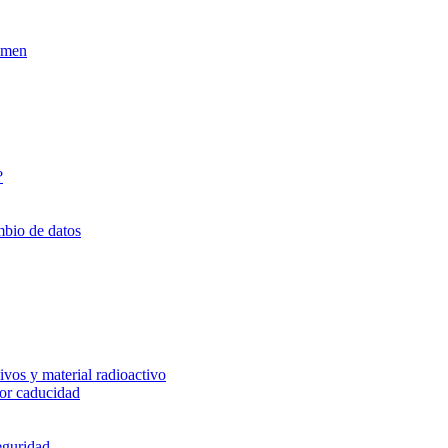
xamen
?
mbio de datos
vos y material radioactivo
or caducidad
eguridad