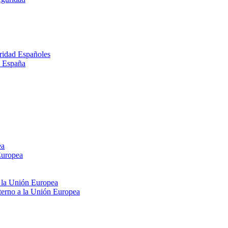
ridad Españoles
n España
ea
Europea
e la Unión Europea
xterno a la Unión Europea