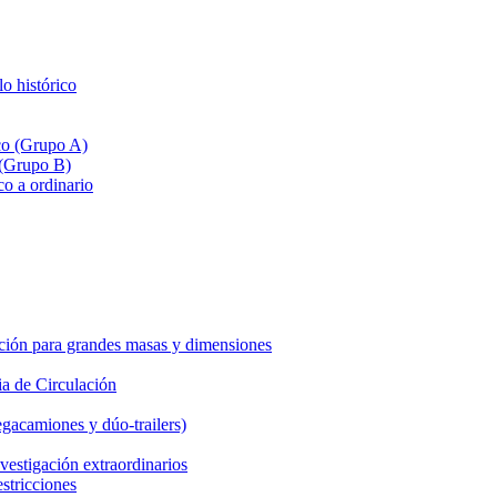
lo histórico
ico (Grupo A)
 (Grupo B)
co a ordinario
ción para grandes masas y dimensiones
a de Circulación
gacamiones y dúo-trailers)
vestigación extraordinarios
estricciones