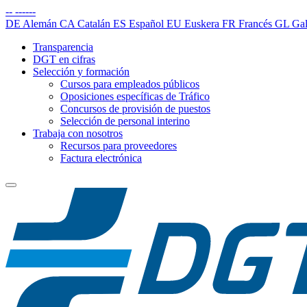
--
------
DE
Alemán
CA
Catalán
ES
Español
EU
Euskera
FR
Francés
GL
Gal
Transparencia
DGT en cifras
Selección y formación
Cursos para empleados públicos
Oposiciones específicas de Tráfico
Concursos de provisión de puestos
Selección de personal interino
Trabaja con nosotros
Recursos para proveedores
Factura electrónica