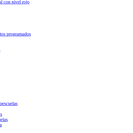
l con nivel rojo
entos programados
s
toescuelas
as
uelas
a