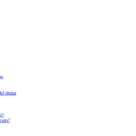
os
l titular
n?
culo?