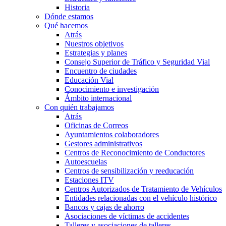
Historia
Dónde estamos
Qué hacemos
Atrás
Nuestros objetivos
Estrategias y planes
Consejo Superior de Tráfico y Seguridad Vial
Encuentro de ciudades
Educación Vial
Conocimiento e investigación
Ámbito internacional
Con quién trabajamos
Atrás
Oficinas de Correos
Ayuntamientos colaboradores
Gestores administrativos
Centros de Reconocimiento de Conductores
Autoescuelas
Centros de sensibilización y reeducación
Estaciones ITV
Centros Autorizados de Tratamiento de Vehículos
Entidades relacionadas con el vehículo histórico
Bancos y cajas de ahorro
Asociaciones de víctimas de accidentes
Talleres y asociaciones de talleres