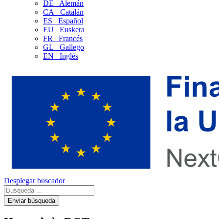
DE
Alemán
CA
Catalán
ES
Español
EU
Euskera
FR
Francés
GL
Gallego
EN
Inglés
Desplegar buscador
Enviar búsqueda