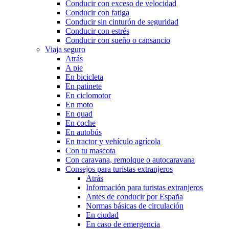
Conducir con exceso de velocidad
Conducir con fatiga
Conducir sin cinturón de seguridad
Conducir con estrés
Conducir con sueño o cansancio
Viaja seguro
Atrás
A pie
En bicicleta
En patinete
En ciclomotor
En moto
En quad
En coche
En autobús
En tractor y vehículo agrícola
Con tu mascota
Con caravana, remolque o autocaravana
Consejos para turistas extranjeros
Atrás
Información para turistas extranjeros
Antes de conducir por España
Normas básicas de circulación
En ciudad
En caso de emergencia