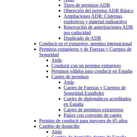
Tipos de permisos ADR
Obtención del permiso ADR Básico
Ampliaciones ADR: Cisternas,
explosivos y material radioactivo
Renovación de autorizaciones ADR
por caducidad
Duplicado de ADR
Conducir en el extranjero, permiso internacional
Permisos extranjeros y de Fuerzas y Cuerpos de
Seguridad
Atrás
Conducir con un permiso extranjero
Permisos válidos para conducir en España
Canjes de permisos
Atrás
Canjes de Fuerzas y Cuerpos de
Seguridad Españoles
Canjes de diplomáticos acreditados
en España
Canjes de permisos extranjeros
Países con convenio de canjes
Permiso de conducir para mayores de 65 años
Cambio de domicilio
Atrás