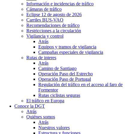
Información e incidencias de tráfico
Cámaras de tráfico
Eclipse 12 de agosto de 2026
Carriles BUS-VAO
Recomendaciones de tráfico
Restricciones a la circulación
Vigilancia y control
Atrás
Equipos y tramos de vigilancia
Campañas especiales de vigilancia
Rutas de interes
Atrás
Camino de Santiago
Operación Paso del Estrecho
Operación Paso de Portugal
Regulación del tráfico en el acceso al faro de
Formentor
Rutas ciclistas seguras
El tráfico en Europa
Conoce la DGT
Atrás
Quiénes somos
Atrás
Nuestros valores
Estructura y funciones