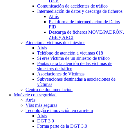
DEV
Comunicación de accidentes de tráfico
Intermediación de datos y descarga de ficheros
Atrás
Plataforma de Intermediación de Datos
PID
Descarga de ficheros MOVE/PADRÓN,
ZBE y ARCI
Atención a víctimas de siniestros
Atrás
Teléfono de atención a víctimas 018
Si eres víctima de un siniestro de tráfico
Pautas para la atención de las víctimas de
siniestros de tráfico
Asociaciones de Víctimas
Subvenciones destinadas a asociaciones de
víctimas
Centro de documentación
Muévete con seguridad
Atrás
Vías más seguras
Tecnología e innovación en carretera
Atrás
DGT 3.0
Forma parte de la DGT 3.0