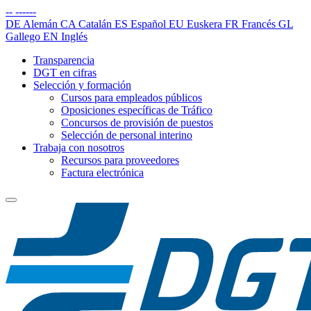
--
------
DE
Alemán
CA
Catalán
ES
Español
EU
Euskera
FR
Francés
GL
Gallego
EN
Inglés
Transparencia
DGT en cifras
Selección y formación
Cursos para empleados públicos
Oposiciones específicas de Tráfico
Concursos de provisión de puestos
Selección de personal interino
Trabaja con nosotros
Recursos para proveedores
Factura electrónica