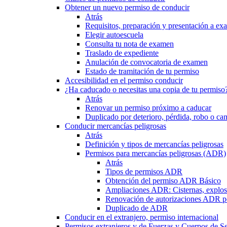
Obtener un nuevo permiso de conducir
Atrás
Requisitos, preparación y presentación a e
Elegir autoescuela
Consulta tu nota de examen
Traslado de expediente
Anulación de convocatoria de examen
Estado de tramitación de tu permiso
Accesibilidad en el permiso conducir
¿Ha caducado o necesitas una copia de tu permiso
Atrás
Renovar un permiso próximo a caducar
Duplicado por deterioro, pérdida, robo o ca
Conducir mercancías peligrosas
Atrás
Definición y tipos de mercancías peligrosas
Permisos para mercancías peligrosas (ADR)
Atrás
Tipos de permisos ADR
Obtención del permiso ADR Básico
Ampliaciones ADR: Cisternas, explosi
Renovación de autorizaciones ADR p
Duplicado de ADR
Conducir en el extranjero, permiso internacional
Permisos extranjeros y de Fuerzas y Cuerpos de S