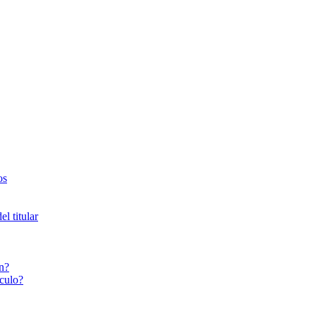
os
l titular
n?
culo?