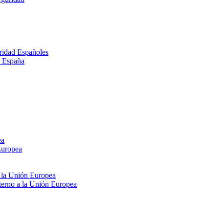
ridad Españoles
n España
ea
Europea
e la Unión Europea
xterno a la Unión Europea