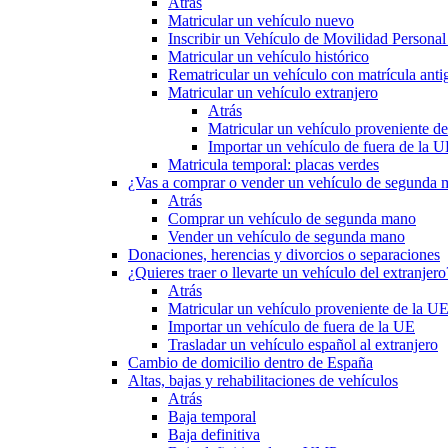
Atrás
Matricular un vehículo nuevo
Inscribir un Vehículo de Movilidad Person
Matricular un vehículo histórico
Rematricular un vehículo con matrícula anti
Matricular un vehículo extranjero
Atrás
Matricular un vehículo proveniente d
Importar un vehículo de fuera de la 
Matricula temporal: placas verdes
¿Vas a comprar o vender un vehículo de segunda
Atrás
Comprar un vehículo de segunda mano
Vender un vehículo de segunda mano
Donaciones, herencias y divorcios o separaciones
¿Quieres traer o llevarte un vehículo del extranjero
Atrás
Matricular un vehículo proveniente de la U
Importar un vehículo de fuera de la UE
Trasladar un vehículo español al extranjero
Cambio de domicilio dentro de España
Altas, bajas y rehabilitaciones de vehículos
Atrás
Baja temporal
Baja definitiva