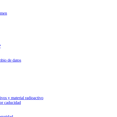
xamen
?
mbio de datos
vos y material radioactivo
or caducidad
eguridad