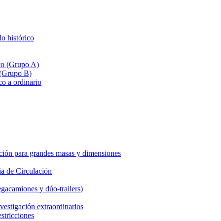
lo histórico
ico (Grupo A)
 (Grupo B)
co a ordinario
ción para grandes masas y dimensiones
a de Circulación
gacamiones y dúo-trailers)
vestigación extraordinarios
estricciones