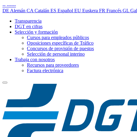
--
------
DE
Alemán
CA
Catalán
ES
Español
EU
Euskera
FR
Francés
GL
Gal
Transparencia
DGT en cifras
Selección y formación
Cursos para empleados públicos
Oposiciones específicas de Tráfico
Concursos de provisión de puestos
Selección de personal interino
Trabaja con nosotros
Recursos para proveedores
Factura electrónica