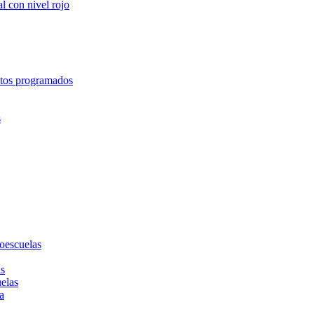
l con nivel rojo
entos programados
s
toescuelas
as
uelas
a