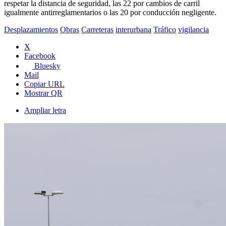
respetar la distancia de seguridad, las 22 por cambios de carril
igualmente antirreglamentarios o las 20 por conducción negligente.
Desplazamientos
Obras
Carreteras
interurbana
Tráfico
vigilancia
X
Facebook
Bluesky
Mail
Copiar URL
Mostrar QR
Ampliar letra