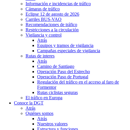
Información e incidencias de tráfico
Cámaras de tráfico
Eclipse 12 de agosto de 2026
Carriles BUS-VAO
Recomendaciones de tráfico
Restricciones a la circulación
Vigilancia y control
Atrás
Equipos y tramos de vigilancia
Campañas especiales de vigilancia
Rutas de interes
Atrás
Camino de Santiago
Operación Paso del Estrecho
Operación Paso de Portugal
Regulación del tráfico en el acceso al faro de
Formentor
Rutas ciclistas seguras
El tráfico en Europa
Conoce la DGT
Atrás
Quiénes somos
Atrás
Nuestros valores
Estructura y funciones