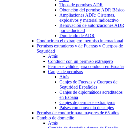
Tipos de permisos ADR
Obtención del permiso ADR Básico
Ampliaciones ADR: Cisternas,
explosivos y material radioactivo
Renovación de autorizaciones ADR
por caducidad
Duplicado de ADR
Conducir en el extranjero, permiso internacional
Permisos extranjeros y de Fuerzas y Cuerpos de
Seguridad
Atrás
Conducir con un permiso extranjero
Permisos válidos para conducir en España
Canjes de permisos
Atrás
Canjes de Fuerzas y Cuerpos de
Seguridad Españoles
Canjes de diplomáticos acreditados
en España
Canjes de permisos extranjeros
Países con convenio de canjes
Permiso de conducir para mayores de 65 años
Cambio de domicilio
Atrás