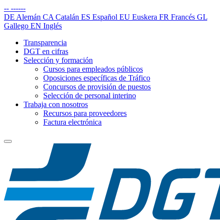
--
------
DE
Alemán
CA
Catalán
ES
Español
EU
Euskera
FR
Francés
GL
Gallego
EN
Inglés
Transparencia
DGT en cifras
Selección y formación
Cursos para empleados públicos
Oposiciones específicas de Tráfico
Concursos de provisión de puestos
Selección de personal interino
Trabaja con nosotros
Recursos para proveedores
Factura electrónica