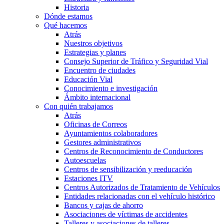
Historia
Dónde estamos
Qué hacemos
Atrás
Nuestros objetivos
Estrategias y planes
Consejo Superior de Tráfico y Seguridad Vial
Encuentro de ciudades
Educación Vial
Conocimiento e investigación
Ámbito internacional
Con quién trabajamos
Atrás
Oficinas de Correos
Ayuntamientos colaboradores
Gestores administrativos
Centros de Reconocimiento de Conductores
Autoescuelas
Centros de sensibilización y reeducación
Estaciones ITV
Centros Autorizados de Tratamiento de Vehículos
Entidades relacionadas con el vehículo histórico
Bancos y cajas de ahorro
Asociaciones de víctimas de accidentes
Talleres y asociaciones de talleres