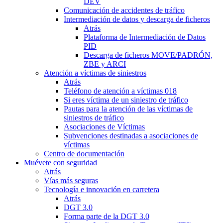
DEV
Comunicación de accidentes de tráfico
Intermediación de datos y descarga de ficheros
Atrás
Plataforma de Intermediación de Datos
PID
Descarga de ficheros MOVE/PADRÓN,
ZBE y ARCI
Atención a víctimas de siniestros
Atrás
Teléfono de atención a víctimas 018
Si eres víctima de un siniestro de tráfico
Pautas para la atención de las víctimas de
siniestros de tráfico
Asociaciones de Víctimas
Subvenciones destinadas a asociaciones de
víctimas
Centro de documentación
Muévete con seguridad
Atrás
Vías más seguras
Tecnología e innovación en carretera
Atrás
DGT 3.0
Forma parte de la DGT 3.0