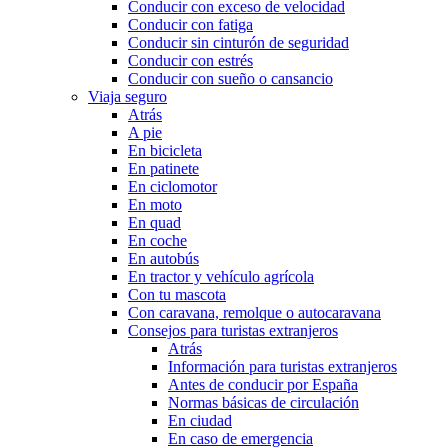
Conducir con exceso de velocidad
Conducir con fatiga
Conducir sin cinturón de seguridad
Conducir con estrés
Conducir con sueño o cansancio
Viaja seguro
Atrás
A pie
En bicicleta
En patinete
En ciclomotor
En moto
En quad
En coche
En autobús
En tractor y vehículo agrícola
Con tu mascota
Con caravana, remolque o autocaravana
Consejos para turistas extranjeros
Atrás
Información para turistas extranjeros
Antes de conducir por España
Normas básicas de circulación
En ciudad
En caso de emergencia