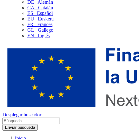
DE
Alemán
CA
Catalán
ES
Español
EU
Euskera
FR
Francés
GL
Gallego
EN
Inglés
Desplegar buscador
Enviar búsqueda
Inicio