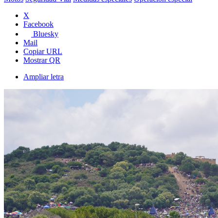
X
Facebook
Bluesky
Mail
Copiar URL
Mostrar QR
Ampliar letra