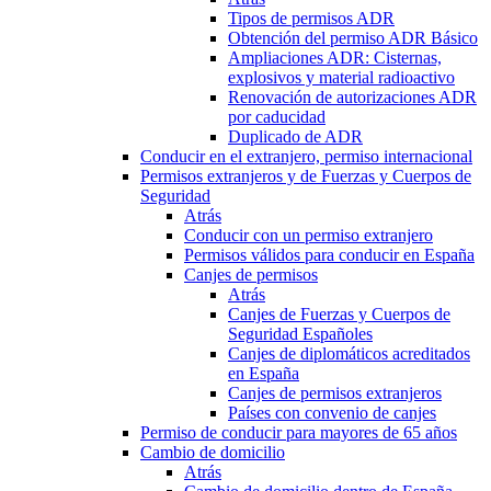
Tipos de permisos ADR
Obtención del permiso ADR Básico
Ampliaciones ADR: Cisternas,
explosivos y material radioactivo
Renovación de autorizaciones ADR
por caducidad
Duplicado de ADR
Conducir en el extranjero, permiso internacional
Permisos extranjeros y de Fuerzas y Cuerpos de
Seguridad
Atrás
Conducir con un permiso extranjero
Permisos válidos para conducir en España
Canjes de permisos
Atrás
Canjes de Fuerzas y Cuerpos de
Seguridad Españoles
Canjes de diplomáticos acreditados
en España
Canjes de permisos extranjeros
Países con convenio de canjes
Permiso de conducir para mayores de 65 años
Cambio de domicilio
Atrás