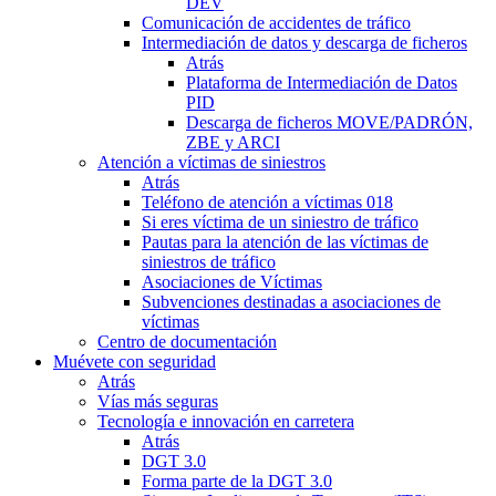
DEV
Comunicación de accidentes de tráfico
Intermediación de datos y descarga de ficheros
Atrás
Plataforma de Intermediación de Datos
PID
Descarga de ficheros MOVE/PADRÓN,
ZBE y ARCI
Atención a víctimas de siniestros
Atrás
Teléfono de atención a víctimas 018
Si eres víctima de un siniestro de tráfico
Pautas para la atención de las víctimas de
siniestros de tráfico
Asociaciones de Víctimas
Subvenciones destinadas a asociaciones de
víctimas
Centro de documentación
Muévete con seguridad
Atrás
Vías más seguras
Tecnología e innovación en carretera
Atrás
DGT 3.0
Forma parte de la DGT 3.0