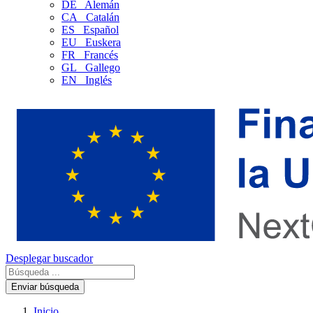
DE
Alemán
CA
Catalán
ES
Español
EU
Euskera
FR
Francés
GL
Gallego
EN
Inglés
Desplegar buscador
Enviar búsqueda
Inicio