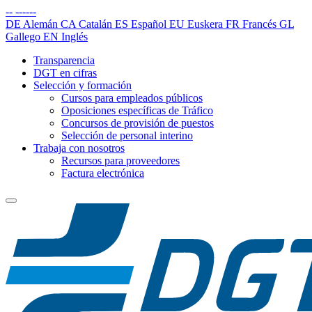
--
------
DE
Alemán
CA
Catalán
ES
Español
EU
Euskera
FR
Francés
GL
Gallego
EN
Inglés
Transparencia
DGT en cifras
Selección y formación
Cursos para empleados públicos
Oposiciones específicas de Tráfico
Concursos de provisión de puestos
Selección de personal interino
Trabaja con nosotros
Recursos para proveedores
Factura electrónica