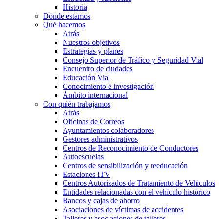
Historia
Dónde estamos
Qué hacemos
Atrás
Nuestros objetivos
Estrategias y planes
Consejo Superior de Tráfico y Seguridad Vial
Encuentro de ciudades
Educación Vial
Conocimiento e investigación
Ámbito internacional
Con quién trabajamos
Atrás
Oficinas de Correos
Ayuntamientos colaboradores
Gestores administrativos
Centros de Reconocimiento de Conductores
Autoescuelas
Centros de sensibilización y reeducación
Estaciones ITV
Centros Autorizados de Tratamiento de Vehículos
Entidades relacionadas con el vehículo histórico
Bancos y cajas de ahorro
Asociaciones de víctimas de accidentes
Talleres y asociaciones de talleres