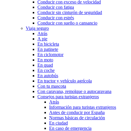
Conducir con exceso de velocidad
Conducir con fatiga
Conducir sin cinturón de seguridad
Conducir con estrés
Conducir con sueño o cansancio
Viaja seguro
Atrás
A pie
En bicicleta
En patinete
En ciclomotor
En moto
En quad
En coche
En autobús
En tractor y vehículo agrícola
Con tu mascota
Con caravana, remolque o autocaravana
Consejos para turistas extranjeros
Atrás
Información para turistas extranjeros
Antes de conducir por España
Normas básicas de circulación
En ciudad
En caso de emergencia