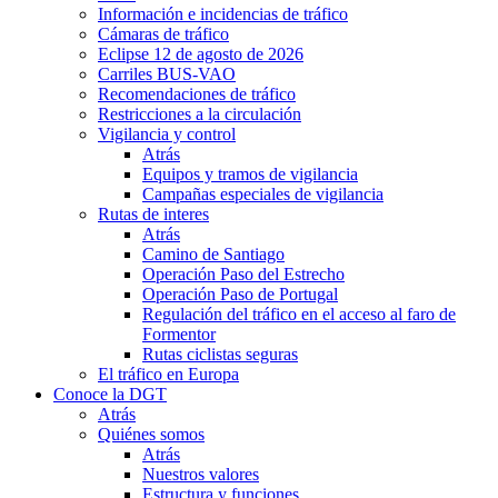
Información e incidencias de tráfico
Cámaras de tráfico
Eclipse 12 de agosto de 2026
Carriles BUS-VAO
Recomendaciones de tráfico
Restricciones a la circulación
Vigilancia y control
Atrás
Equipos y tramos de vigilancia
Campañas especiales de vigilancia
Rutas de interes
Atrás
Camino de Santiago
Operación Paso del Estrecho
Operación Paso de Portugal
Regulación del tráfico en el acceso al faro de
Formentor
Rutas ciclistas seguras
El tráfico en Europa
Conoce la DGT
Atrás
Quiénes somos
Atrás
Nuestros valores
Estructura y funciones