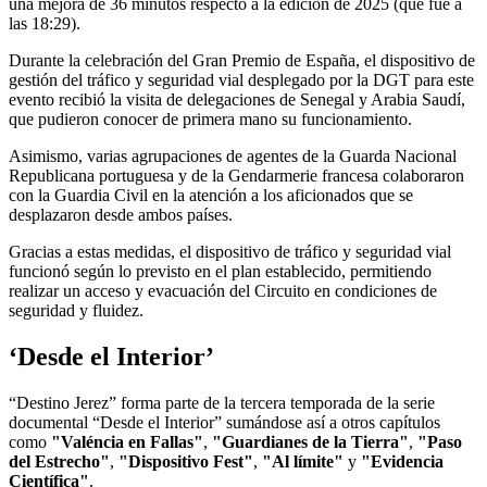
una mejora de 36 minutos respecto a la edición de 2025 (que fue a
las 18:29).
Durante la celebración del Gran Premio de España, el dispositivo de
gestión del tráfico y seguridad vial desplegado por la DGT para este
evento recibió la visita de delegaciones de Senegal y Arabia Saudí,
que pudieron conocer de primera mano su funcionamiento.
Asimismo, varias agrupaciones de agentes de la Guarda Nacional
Republicana portuguesa y de la Gendarmerie francesa colaboraron
con la Guardia Civil en la atención a los aficionados que se
desplazaron desde ambos países.
Gracias a estas medidas, el dispositivo de tráfico y seguridad vial
funcionó según lo previsto en el plan establecido, permitiendo
realizar un acceso y evacuación del Circuito en condiciones de
seguridad y fluidez.
‘Desde el Interior’
“Destino Jerez” forma parte de la tercera temporada de la serie
documental “Desde el Interior” sumándose así a otros capítulos
como
"Valéncia en Fallas"
,
"Guardianes de la Tierra"
,
"Paso
del Estrecho"
,
"Dispositivo Fest"
,
"Al límite"
y
"Evidencia
Científica"
.