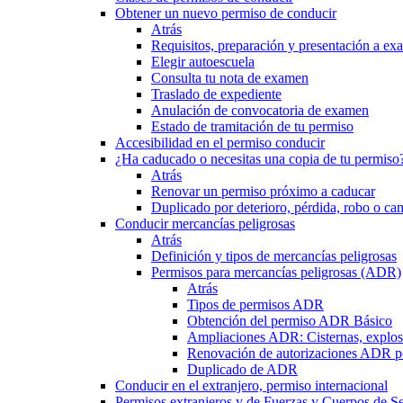
Obtener un nuevo permiso de conducir
Atrás
Requisitos, preparación y presentación a e
Elegir autoescuela
Consulta tu nota de examen
Traslado de expediente
Anulación de convocatoria de examen
Estado de tramitación de tu permiso
Accesibilidad en el permiso conducir
¿Ha caducado o necesitas una copia de tu permiso
Atrás
Renovar un permiso próximo a caducar
Duplicado por deterioro, pérdida, robo o ca
Conducir mercancías peligrosas
Atrás
Definición y tipos de mercancías peligrosas
Permisos para mercancías peligrosas (ADR)
Atrás
Tipos de permisos ADR
Obtención del permiso ADR Básico
Ampliaciones ADR: Cisternas, explosi
Renovación de autorizaciones ADR p
Duplicado de ADR
Conducir en el extranjero, permiso internacional
Permisos extranjeros y de Fuerzas y Cuerpos de S