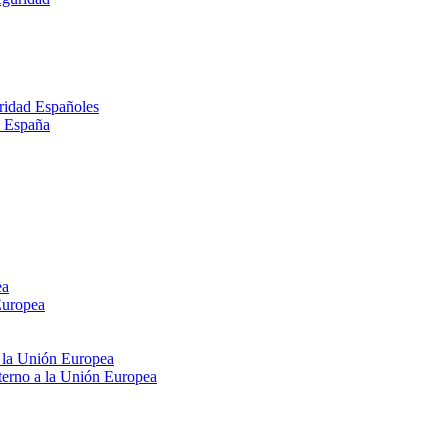
ridad Españoles
n España
ea
Europea
e la Unión Europea
xterno a la Unión Europea