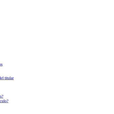
os
l titular
n?
culo?