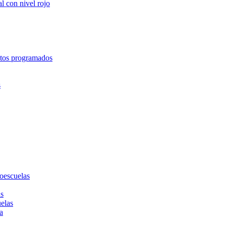
l con nivel rojo
entos programados
s
toescuelas
as
uelas
a