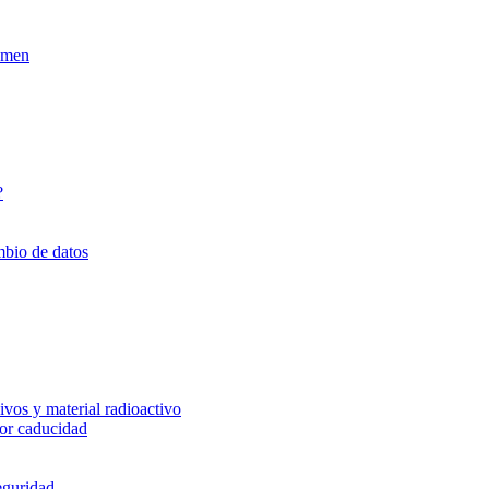
xamen
?
mbio de datos
vos y material radioactivo
or caducidad
eguridad