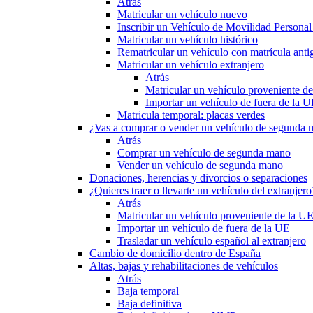
Atrás
Matricular un vehículo nuevo
Inscribir un Vehículo de Movilidad Person
Matricular un vehículo histórico
Rematricular un vehículo con matrícula anti
Matricular un vehículo extranjero
Atrás
Matricular un vehículo proveniente d
Importar un vehículo de fuera de la 
Matricula temporal: placas verdes
¿Vas a comprar o vender un vehículo de segunda
Atrás
Comprar un vehículo de segunda mano
Vender un vehículo de segunda mano
Donaciones, herencias y divorcios o separaciones
¿Quieres traer o llevarte un vehículo del extranjero
Atrás
Matricular un vehículo proveniente de la U
Importar un vehículo de fuera de la UE
Trasladar un vehículo español al extranjero
Cambio de domicilio dentro de España
Altas, bajas y rehabilitaciones de vehículos
Atrás
Baja temporal
Baja definitiva