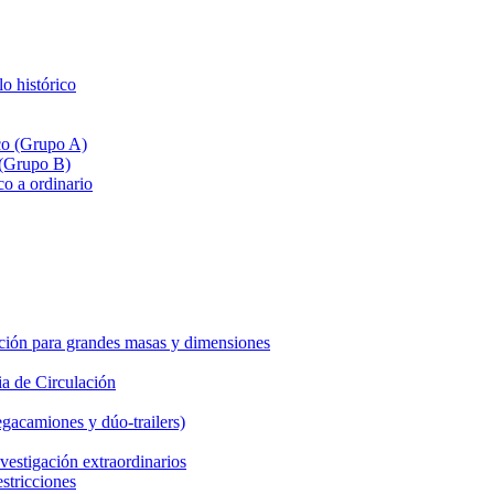
lo histórico
ico (Grupo A)
 (Grupo B)
co a ordinario
ción para grandes masas y dimensiones
a de Circulación
gacamiones y dúo-trailers)
vestigación extraordinarios
estricciones