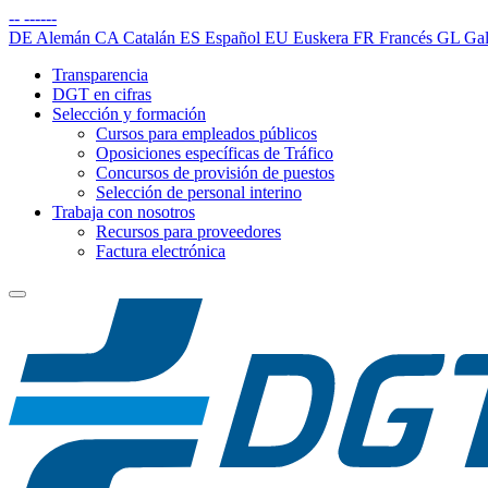
--
------
DE
Alemán
CA
Catalán
ES
Español
EU
Euskera
FR
Francés
GL
Gal
Transparencia
DGT en cifras
Selección y formación
Cursos para empleados públicos
Oposiciones específicas de Tráfico
Concursos de provisión de puestos
Selección de personal interino
Trabaja con nosotros
Recursos para proveedores
Factura electrónica