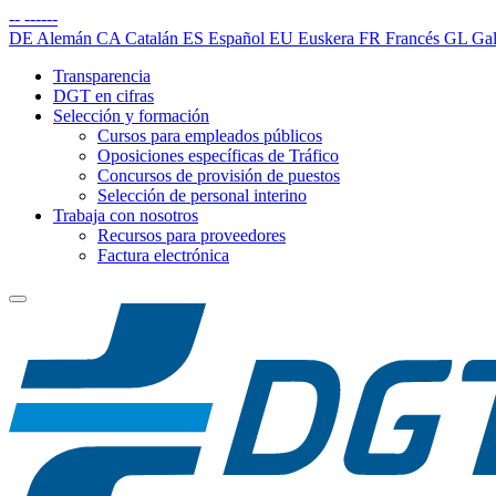
--
------
DE
Alemán
CA
Catalán
ES
Español
EU
Euskera
FR
Francés
GL
Gal
Transparencia
DGT en cifras
Selección y formación
Cursos para empleados públicos
Oposiciones específicas de Tráfico
Concursos de provisión de puestos
Selección de personal interino
Trabaja con nosotros
Recursos para proveedores
Factura electrónica