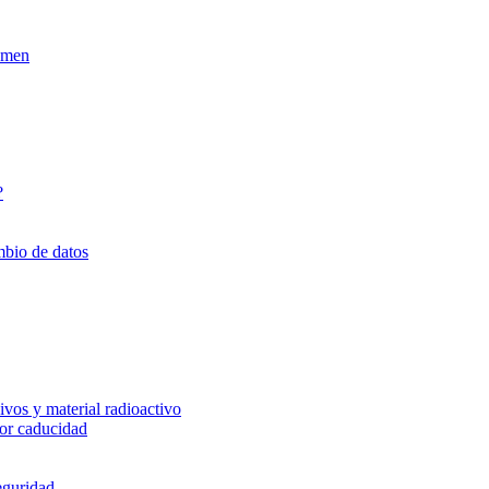
xamen
?
mbio de datos
vos y material radioactivo
or caducidad
eguridad