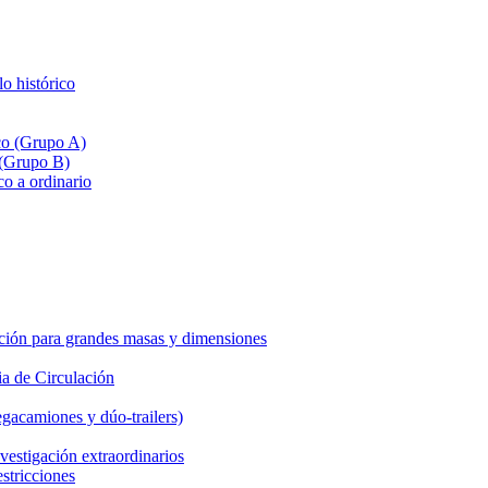
lo histórico
ico (Grupo A)
 (Grupo B)
co a ordinario
ción para grandes masas y dimensiones
a de Circulación
gacamiones y dúo-trailers)
vestigación extraordinarios
estricciones