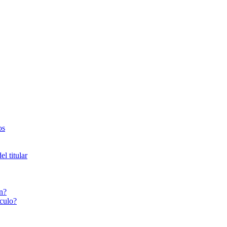
os
l titular
n?
culo?