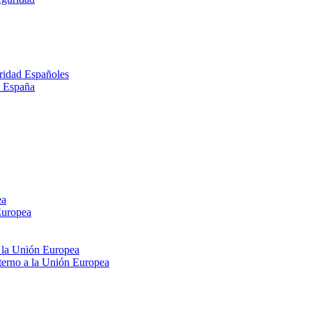
ridad Españoles
n España
ea
Europea
e la Unión Europea
xterno a la Unión Europea