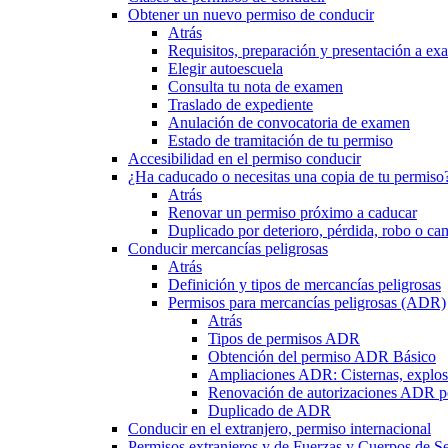
Obtener un nuevo permiso de conducir
Atrás
Requisitos, preparación y presentación a e
Elegir autoescuela
Consulta tu nota de examen
Traslado de expediente
Anulación de convocatoria de examen
Estado de tramitación de tu permiso
Accesibilidad en el permiso conducir
¿Ha caducado o necesitas una copia de tu permiso
Atrás
Renovar un permiso próximo a caducar
Duplicado por deterioro, pérdida, robo o ca
Conducir mercancías peligrosas
Atrás
Definición y tipos de mercancías peligrosas
Permisos para mercancías peligrosas (ADR)
Atrás
Tipos de permisos ADR
Obtención del permiso ADR Básico
Ampliaciones ADR: Cisternas, explosi
Renovación de autorizaciones ADR p
Duplicado de ADR
Conducir en el extranjero, permiso internacional
Permisos extranjeros y de Fuerzas y Cuerpos de S