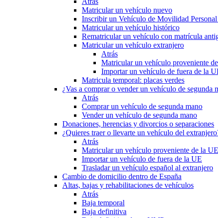
Atrás
Matricular un vehículo nuevo
Inscribir un Vehículo de Movilidad Person
Matricular un vehículo histórico
Rematricular un vehículo con matrícula anti
Matricular un vehículo extranjero
Atrás
Matricular un vehículo proveniente d
Importar un vehículo de fuera de la 
Matricula temporal: placas verdes
¿Vas a comprar o vender un vehículo de segunda
Atrás
Comprar un vehículo de segunda mano
Vender un vehículo de segunda mano
Donaciones, herencias y divorcios o separaciones
¿Quieres traer o llevarte un vehículo del extranjero
Atrás
Matricular un vehículo proveniente de la U
Importar un vehículo de fuera de la UE
Trasladar un vehículo español al extranjero
Cambio de domicilio dentro de España
Altas, bajas y rehabilitaciones de vehículos
Atrás
Baja temporal
Baja definitiva