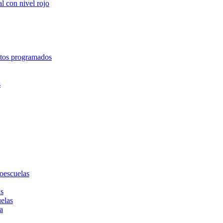
l con nivel rojo
entos programados
s
toescuelas
as
uelas
a