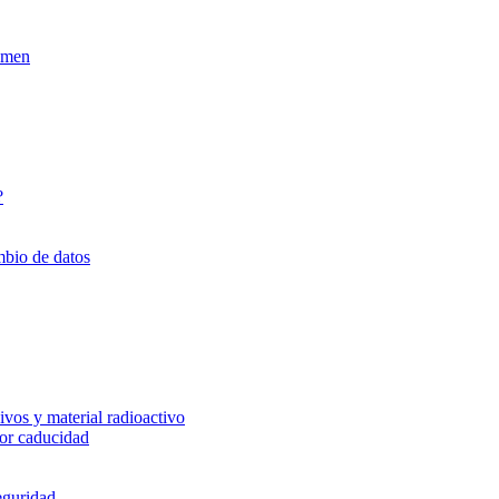
xamen
?
mbio de datos
vos y material radioactivo
or caducidad
eguridad