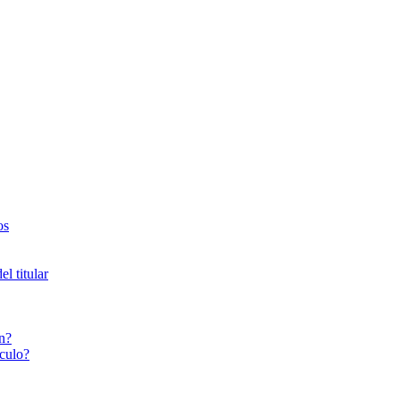
os
l titular
n?
culo?