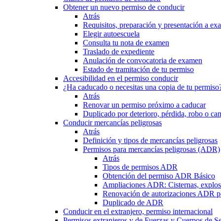
Obtener un nuevo permiso de conducir
Atrás
Requisitos, preparación y presentación a e
Elegir autoescuela
Consulta tu nota de examen
Traslado de expediente
Anulación de convocatoria de examen
Estado de tramitación de tu permiso
Accesibilidad en el permiso conducir
¿Ha caducado o necesitas una copia de tu permiso
Atrás
Renovar un permiso próximo a caducar
Duplicado por deterioro, pérdida, robo o ca
Conducir mercancías peligrosas
Atrás
Definición y tipos de mercancías peligrosas
Permisos para mercancías peligrosas (ADR)
Atrás
Tipos de permisos ADR
Obtención del permiso ADR Básico
Ampliaciones ADR: Cisternas, explosi
Renovación de autorizaciones ADR p
Duplicado de ADR
Conducir en el extranjero, permiso internacional
Permisos extranjeros y de Fuerzas y Cuerpos de S