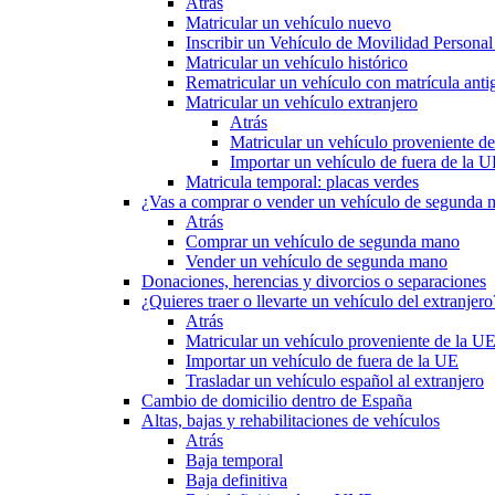
Atrás
Matricular un vehículo nuevo
Inscribir un Vehículo de Movilidad Person
Matricular un vehículo histórico
Rematricular un vehículo con matrícula anti
Matricular un vehículo extranjero
Atrás
Matricular un vehículo proveniente d
Importar un vehículo de fuera de la 
Matricula temporal: placas verdes
¿Vas a comprar o vender un vehículo de segunda
Atrás
Comprar un vehículo de segunda mano
Vender un vehículo de segunda mano
Donaciones, herencias y divorcios o separaciones
¿Quieres traer o llevarte un vehículo del extranjero
Atrás
Matricular un vehículo proveniente de la U
Importar un vehículo de fuera de la UE
Trasladar un vehículo español al extranjero
Cambio de domicilio dentro de España
Altas, bajas y rehabilitaciones de vehículos
Atrás
Baja temporal
Baja definitiva