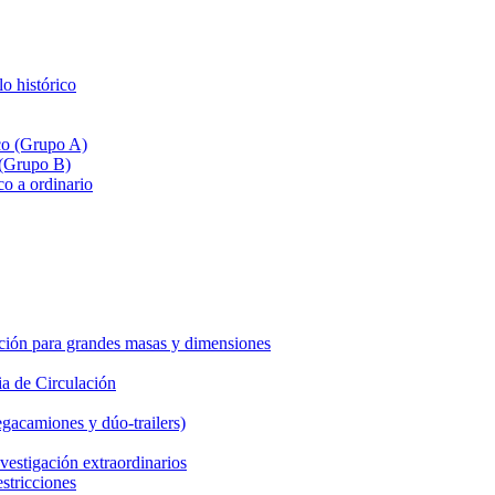
lo histórico
ico (Grupo A)
 (Grupo B)
co a ordinario
ción para grandes masas y dimensiones
a de Circulación
gacamiones y dúo-trailers)
vestigación extraordinarios
estricciones