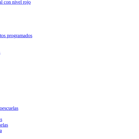
l con nivel rojo
entos programados
s
toescuelas
as
uelas
a