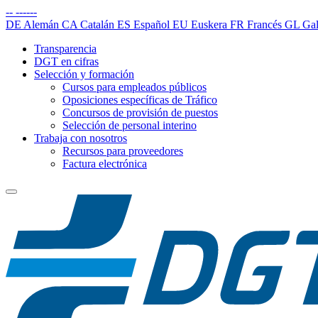
--
------
DE
Alemán
CA
Catalán
ES
Español
EU
Euskera
FR
Francés
GL
Gal
Transparencia
DGT en cifras
Selección y formación
Cursos para empleados públicos
Oposiciones específicas de Tráfico
Concursos de provisión de puestos
Selección de personal interino
Trabaja con nosotros
Recursos para proveedores
Factura electrónica