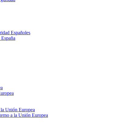
ridad Españoles
n España
ea
Europea
e la Unión Europea
xterno a la Unión Europea