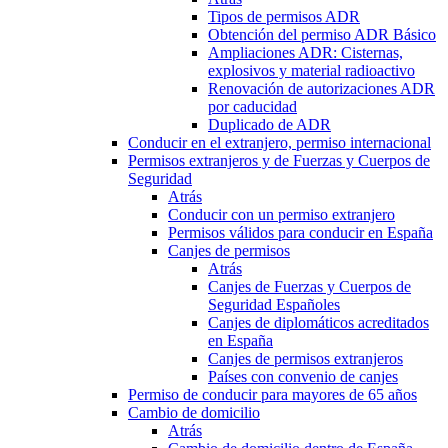
Tipos de permisos ADR
Obtención del permiso ADR Básico
Ampliaciones ADR: Cisternas,
explosivos y material radioactivo
Renovación de autorizaciones ADR
por caducidad
Duplicado de ADR
Conducir en el extranjero, permiso internacional
Permisos extranjeros y de Fuerzas y Cuerpos de
Seguridad
Atrás
Conducir con un permiso extranjero
Permisos válidos para conducir en España
Canjes de permisos
Atrás
Canjes de Fuerzas y Cuerpos de
Seguridad Españoles
Canjes de diplomáticos acreditados
en España
Canjes de permisos extranjeros
Países con convenio de canjes
Permiso de conducir para mayores de 65 años
Cambio de domicilio
Atrás