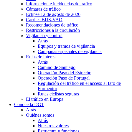
Información e incidencias de tráfico
Cámaras de tráfico
Eclipse 12 de agosto de 2026
Carriles BUS-VAO
Recomendaciones de tráfico
Restricciones a la circulación
Vigilancia y control
Atrás
Equipos y tramos de vigilancia
Campañas especiales de vigilancia
Rutas de interes
Atrás
Camino de Santiago
Operación Paso del Estrecho
Operación Paso de Portugal
Regulación del tráfico en el acceso al faro de
Formentor
Rutas ciclistas seguras
El tráfico en Europa
Conoce la DGT
Atrás
Quiénes somos
Atrás
Nuestros valores
Estructura y funciones