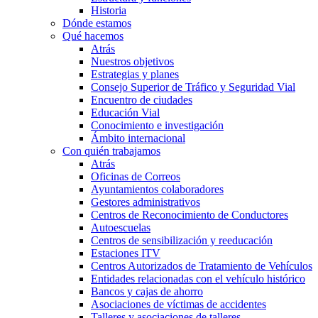
Historia
Dónde estamos
Qué hacemos
Atrás
Nuestros objetivos
Estrategias y planes
Consejo Superior de Tráfico y Seguridad Vial
Encuentro de ciudades
Educación Vial
Conocimiento e investigación
Ámbito internacional
Con quién trabajamos
Atrás
Oficinas de Correos
Ayuntamientos colaboradores
Gestores administrativos
Centros de Reconocimiento de Conductores
Autoescuelas
Centros de sensibilización y reeducación
Estaciones ITV
Centros Autorizados de Tratamiento de Vehículos
Entidades relacionadas con el vehículo histórico
Bancos y cajas de ahorro
Asociaciones de víctimas de accidentes
Talleres y asociaciones de talleres