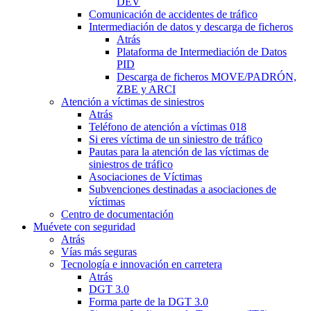
DEV
Comunicación de accidentes de tráfico
Intermediación de datos y descarga de ficheros
Atrás
Plataforma de Intermediación de Datos
PID
Descarga de ficheros MOVE/PADRÓN,
ZBE y ARCI
Atención a víctimas de siniestros
Atrás
Teléfono de atención a víctimas 018
Si eres víctima de un siniestro de tráfico
Pautas para la atención de las víctimas de
siniestros de tráfico
Asociaciones de Víctimas
Subvenciones destinadas a asociaciones de
víctimas
Centro de documentación
Muévete con seguridad
Atrás
Vías más seguras
Tecnología e innovación en carretera
Atrás
DGT 3.0
Forma parte de la DGT 3.0