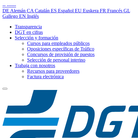
--
------
DE
Alemán
CA
Catalán
ES
Español
EU
Euskera
FR
Francés
GL
Gallego
EN
Inglés
Transparencia
DGT en cifras
Selección y formación
Cursos para empleados públicos
Oposiciones específicas de Tráfico
Concursos de provisión de puestos
Selección de personal interino
Trabaja con nosotros
Recursos para proveedores
Factura electrónica