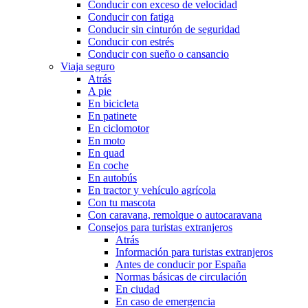
Conducir con exceso de velocidad
Conducir con fatiga
Conducir sin cinturón de seguridad
Conducir con estrés
Conducir con sueño o cansancio
Viaja seguro
Atrás
A pie
En bicicleta
En patinete
En ciclomotor
En moto
En quad
En coche
En autobús
En tractor y vehículo agrícola
Con tu mascota
Con caravana, remolque o autocaravana
Consejos para turistas extranjeros
Atrás
Información para turistas extranjeros
Antes de conducir por España
Normas básicas de circulación
En ciudad
En caso de emergencia