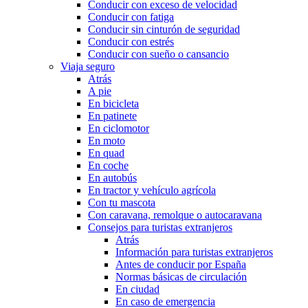
Conducir con exceso de velocidad
Conducir con fatiga
Conducir sin cinturón de seguridad
Conducir con estrés
Conducir con sueño o cansancio
Viaja seguro
Atrás
A pie
En bicicleta
En patinete
En ciclomotor
En moto
En quad
En coche
En autobús
En tractor y vehículo agrícola
Con tu mascota
Con caravana, remolque o autocaravana
Consejos para turistas extranjeros
Atrás
Información para turistas extranjeros
Antes de conducir por España
Normas básicas de circulación
En ciudad
En caso de emergencia