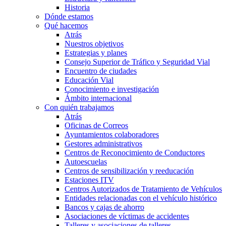
Historia
Dónde estamos
Qué hacemos
Atrás
Nuestros objetivos
Estrategias y planes
Consejo Superior de Tráfico y Seguridad Vial
Encuentro de ciudades
Educación Vial
Conocimiento e investigación
Ámbito internacional
Con quién trabajamos
Atrás
Oficinas de Correos
Ayuntamientos colaboradores
Gestores administrativos
Centros de Reconocimiento de Conductores
Autoescuelas
Centros de sensibilización y reeducación
Estaciones ITV
Centros Autorizados de Tratamiento de Vehículos
Entidades relacionadas con el vehículo histórico
Bancos y cajas de ahorro
Asociaciones de víctimas de accidentes
Talleres y asociaciones de talleres