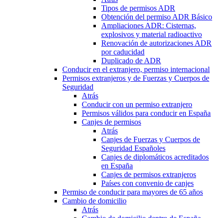
Tipos de permisos ADR
Obtención del permiso ADR Básico
Ampliaciones ADR: Cisternas,
explosivos y material radioactivo
Renovación de autorizaciones ADR
por caducidad
Duplicado de ADR
Conducir en el extranjero, permiso internacional
Permisos extranjeros y de Fuerzas y Cuerpos de
Seguridad
Atrás
Conducir con un permiso extranjero
Permisos válidos para conducir en España
Canjes de permisos
Atrás
Canjes de Fuerzas y Cuerpos de
Seguridad Españoles
Canjes de diplomáticos acreditados
en España
Canjes de permisos extranjeros
Países con convenio de canjes
Permiso de conducir para mayores de 65 años
Cambio de domicilio
Atrás