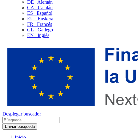
DE
Alemán
CA
Catalán
ES
Español
EU
Euskera
FR
Francés
GL
Gallego
EN
Inglés
Desplegar buscador
Enviar búsqueda
Inicio