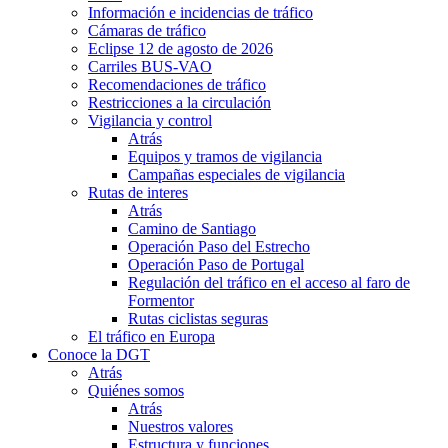
Información e incidencias de tráfico
Cámaras de tráfico
Eclipse 12 de agosto de 2026
Carriles BUS-VAO
Recomendaciones de tráfico
Restricciones a la circulación
Vigilancia y control
Atrás
Equipos y tramos de vigilancia
Campañas especiales de vigilancia
Rutas de interes
Atrás
Camino de Santiago
Operación Paso del Estrecho
Operación Paso de Portugal
Regulación del tráfico en el acceso al faro de
Formentor
Rutas ciclistas seguras
El tráfico en Europa
Conoce la DGT
Atrás
Quiénes somos
Atrás
Nuestros valores
Estructura y funciones