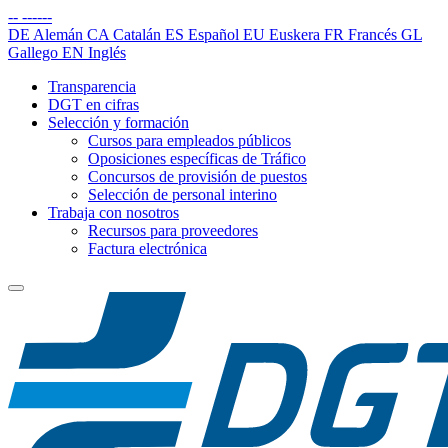
--
------
DE
Alemán
CA
Catalán
ES
Español
EU
Euskera
FR
Francés
GL
Gallego
EN
Inglés
Transparencia
DGT en cifras
Selección y formación
Cursos para empleados públicos
Oposiciones específicas de Tráfico
Concursos de provisión de puestos
Selección de personal interino
Trabaja con nosotros
Recursos para proveedores
Factura electrónica