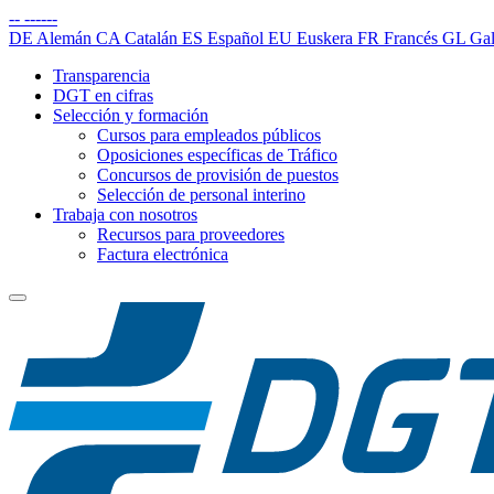
--
------
DE
Alemán
CA
Catalán
ES
Español
EU
Euskera
FR
Francés
GL
Gal
Transparencia
DGT en cifras
Selección y formación
Cursos para empleados públicos
Oposiciones específicas de Tráfico
Concursos de provisión de puestos
Selección de personal interino
Trabaja con nosotros
Recursos para proveedores
Factura electrónica