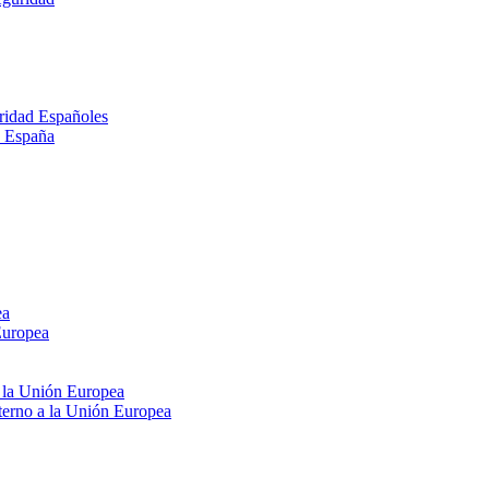
ridad Españoles
n España
ea
Europea
e la Unión Europea
xterno a la Unión Europea