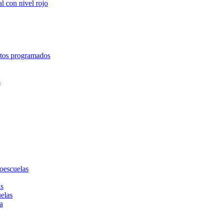
l con nivel rojo
entos programados
s
toescuelas
as
uelas
a