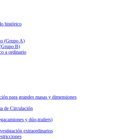
lo histórico
ico (Grupo A)
 (Grupo B)
co a ordinario
ción para grandes masas y dimensiones
a de Circulación
gacamiones y dúo-trailers)
vestigación extraordinarios
estricciones