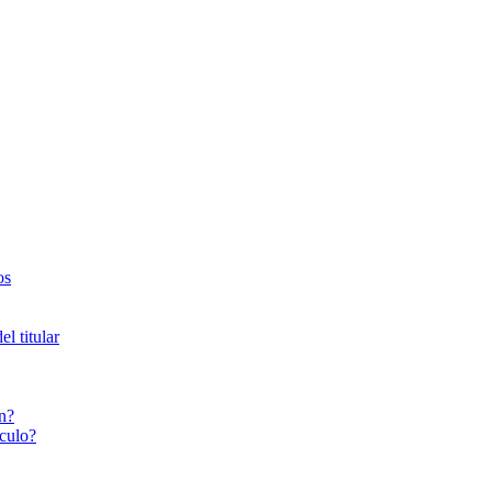
os
l titular
n?
culo?