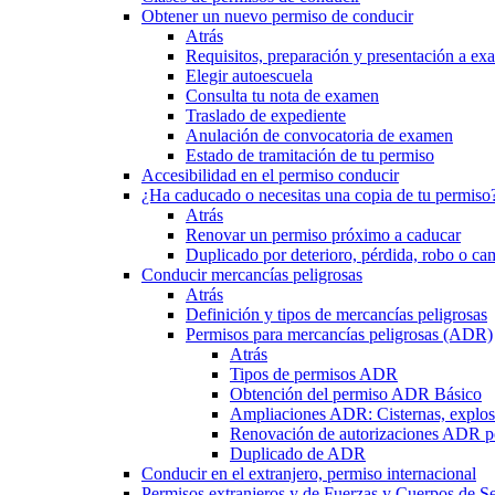
Obtener un nuevo permiso de conducir
Atrás
Requisitos, preparación y presentación a e
Elegir autoescuela
Consulta tu nota de examen
Traslado de expediente
Anulación de convocatoria de examen
Estado de tramitación de tu permiso
Accesibilidad en el permiso conducir
¿Ha caducado o necesitas una copia de tu permiso
Atrás
Renovar un permiso próximo a caducar
Duplicado por deterioro, pérdida, robo o ca
Conducir mercancías peligrosas
Atrás
Definición y tipos de mercancías peligrosas
Permisos para mercancías peligrosas (ADR)
Atrás
Tipos de permisos ADR
Obtención del permiso ADR Básico
Ampliaciones ADR: Cisternas, explosi
Renovación de autorizaciones ADR p
Duplicado de ADR
Conducir en el extranjero, permiso internacional
Permisos extranjeros y de Fuerzas y Cuerpos de S