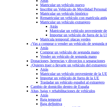
Atrás
Matricular un vehículo nuevo
Inscribir un Vehículo de Movilidad Person
Matricular un vehículo histórico
Rematricular un vehículo con matrícula anti
Matricular un vehículo extranjero
Atrás
Matricular un vehículo proveniente d
Importar un vehículo de fuera de la 
Matricula temporal: placas verdes
¿Vas a comprar o vender un vehículo de segunda
Atrás
Comprar un vehículo de segunda mano
Vender un vehículo de segunda mano
Donaciones, herencias y divorcios o separaciones
¿Quieres traer o llevarte un vehículo del extranjero
Atrás
Matricular un vehículo proveniente de la U
Importar un vehículo de fuera de la UE
Trasladar un vehículo español al extranjero
Cambio de domicilio dentro de España
Altas, bajas y rehabilitaciones de vehículos
Atrás
Baja temporal
Baja definitiva