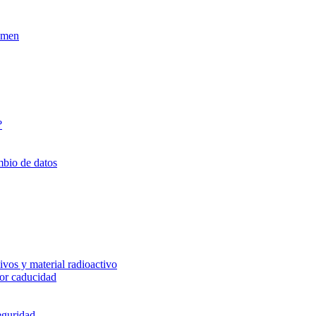
xamen
?
mbio de datos
vos y material radioactivo
or caducidad
eguridad