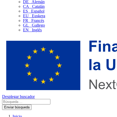
DE
Alemán
CA
Catalán
ES
Español
EU
Euskera
FR
Francés
GL
Gallego
EN
Inglés
Desplegar buscador
Enviar búsqueda
Inicio