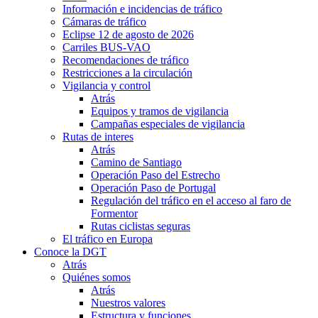
Información e incidencias de tráfico
Cámaras de tráfico
Eclipse 12 de agosto de 2026
Carriles BUS-VAO
Recomendaciones de tráfico
Restricciones a la circulación
Vigilancia y control
Atrás
Equipos y tramos de vigilancia
Campañas especiales de vigilancia
Rutas de interes
Atrás
Camino de Santiago
Operación Paso del Estrecho
Operación Paso de Portugal
Regulación del tráfico en el acceso al faro de
Formentor
Rutas ciclistas seguras
El tráfico en Europa
Conoce la DGT
Atrás
Quiénes somos
Atrás
Nuestros valores
Estructura y funciones