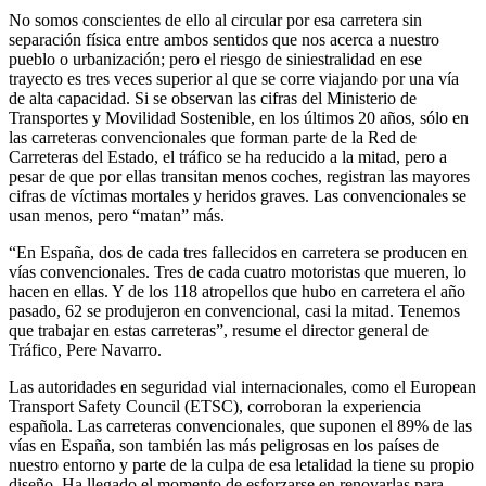
No somos conscientes de ello al circular por esa carretera sin
separación física entre ambos sentidos que nos acerca a nuestro
pueblo o urbanización; pero el riesgo de siniestralidad en ese
trayecto es tres veces superior al que se corre viajando por una vía
de alta capacidad. Si se observan las cifras del Ministerio de
Transportes y Movilidad Sostenible, en los últimos 20 años, sólo en
las carreteras convencionales que forman parte de la Red de
Carreteras del Estado, el tráfico se ha reducido a la mitad, pero a
pesar de que por ellas transitan menos coches, registran las mayores
cifras de víctimas mortales y heridos graves. Las convencionales se
usan menos, pero “matan” más.
“En España, dos de cada tres fallecidos en carretera se producen en
vías convencionales. Tres de cada cuatro motoristas que mueren, lo
hacen en ellas. Y de los 118 atropellos que hubo en carretera el año
pasado, 62 se produjeron en convencional, casi la mitad. Tenemos
que trabajar en estas carreteras”, resume el director general de
Tráfico, Pere Navarro.
Las autoridades en seguridad vial internacionales, como el European
Transport Safety Council (ETSC), corroboran la experiencia
española. Las carreteras convencionales, que suponen el 89% de las
vías en España, son también las más peligrosas en los países de
nuestro entorno y parte de la culpa de esa letalidad la tiene su propio
diseño. Ha llegado el momento de esforzarse en renovarlas para