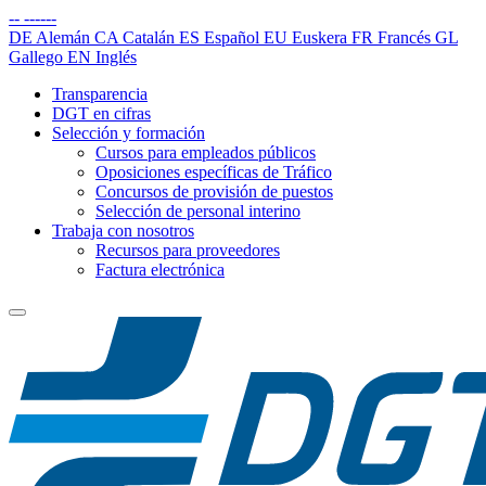
--
------
DE
Alemán
CA
Catalán
ES
Español
EU
Euskera
FR
Francés
GL
Gallego
EN
Inglés
Transparencia
DGT en cifras
Selección y formación
Cursos para empleados públicos
Oposiciones específicas de Tráfico
Concursos de provisión de puestos
Selección de personal interino
Trabaja con nosotros
Recursos para proveedores
Factura electrónica