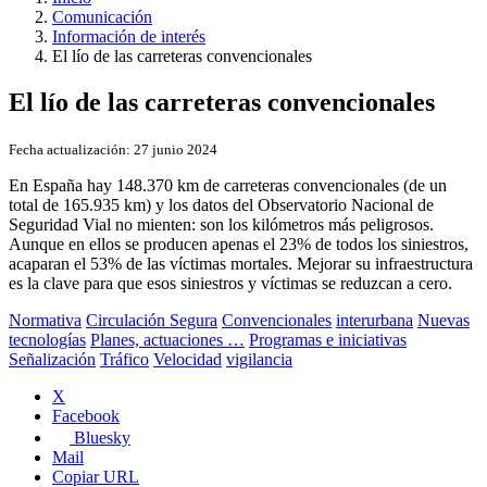
Comunicación
Información de interés
El lío de las carreteras convencionales
El lío de las carreteras convencionales
Fecha actualización:
27 junio 2024
En España hay 148.370 km de carreteras convencionales (de un
total de 165.935 km) y los datos del Observatorio Nacional de
Seguridad Vial no mienten: son los kilómetros más peligrosos.
Aunque en ellos se producen apenas el 23% de todos los siniestros,
acaparan el 53% de las víctimas mortales. Mejorar su infraestructura
es la clave para que esos siniestros y víctimas se reduzcan a cero.
Normativa
Circulación Segura
Convencionales
interurbana
Nuevas
tecnologías
Planes, actuaciones …
Programas e iniciativas
Señalización
Tráfico
Velocidad
vigilancia
X
Facebook
Bluesky
Mail
Copiar URL