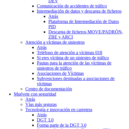
DEV
Comunicación de accidentes de tráfico
Intermediación de datos y descarga de ficheros
Atrás
Plataforma de Intermediación de Datos
PID
Descarga de ficheros MOVE/PADRÓN,
ZBE y ARCI
Atención a víctimas de siniestros
Atrás
Teléfono de atención a víctimas 018
Si eres víctima de un siniestro de tráfico
Pautas para la atención de las víctimas de
siniestros de tráfico
Asociaciones de Víctimas
Subvenciones destinadas a asociaciones de
víctimas
Centro de documentación
Muévete con seguridad
Atrás
Vías más seguras
Tecnología e innovación en carretera
Atrás
DGT 3.0
Forma parte de la DGT 3.0