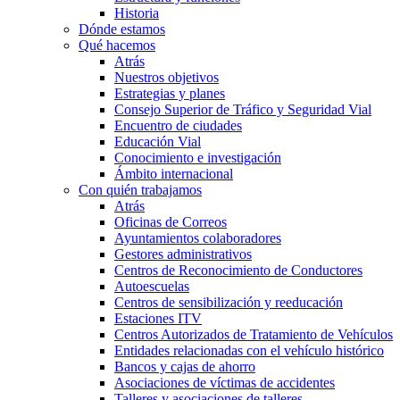
Historia
Dónde estamos
Qué hacemos
Atrás
Nuestros objetivos
Estrategias y planes
Consejo Superior de Tráfico y Seguridad Vial
Encuentro de ciudades
Educación Vial
Conocimiento e investigación
Ámbito internacional
Con quién trabajamos
Atrás
Oficinas de Correos
Ayuntamientos colaboradores
Gestores administrativos
Centros de Reconocimiento de Conductores
Autoescuelas
Centros de sensibilización y reeducación
Estaciones ITV
Centros Autorizados de Tratamiento de Vehículos
Entidades relacionadas con el vehículo histórico
Bancos y cajas de ahorro
Asociaciones de víctimas de accidentes
Talleres y asociaciones de talleres