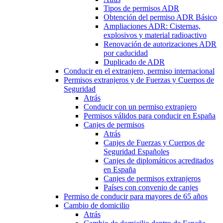
Tipos de permisos ADR
Obtención del permiso ADR Básico
Ampliaciones ADR: Cisternas,
explosivos y material radioactivo
Renovación de autorizaciones ADR
por caducidad
Duplicado de ADR
Conducir en el extranjero, permiso internacional
Permisos extranjeros y de Fuerzas y Cuerpos de
Seguridad
Atrás
Conducir con un permiso extranjero
Permisos válidos para conducir en España
Canjes de permisos
Atrás
Canjes de Fuerzas y Cuerpos de
Seguridad Españoles
Canjes de diplomáticos acreditados
en España
Canjes de permisos extranjeros
Países con convenio de canjes
Permiso de conducir para mayores de 65 años
Cambio de domicilio
Atrás