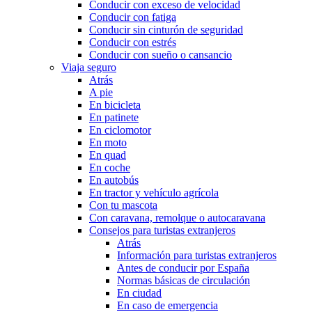
Conducir con exceso de velocidad
Conducir con fatiga
Conducir sin cinturón de seguridad
Conducir con estrés
Conducir con sueño o cansancio
Viaja seguro
Atrás
A pie
En bicicleta
En patinete
En ciclomotor
En moto
En quad
En coche
En autobús
En tractor y vehículo agrícola
Con tu mascota
Con caravana, remolque o autocaravana
Consejos para turistas extranjeros
Atrás
Información para turistas extranjeros
Antes de conducir por España
Normas básicas de circulación
En ciudad
En caso de emergencia