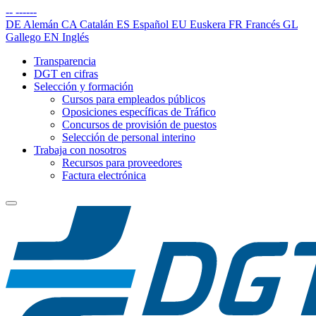
--
------
DE
Alemán
CA
Catalán
ES
Español
EU
Euskera
FR
Francés
GL
Gallego
EN
Inglés
Transparencia
DGT en cifras
Selección y formación
Cursos para empleados públicos
Oposiciones específicas de Tráfico
Concursos de provisión de puestos
Selección de personal interino
Trabaja con nosotros
Recursos para proveedores
Factura electrónica