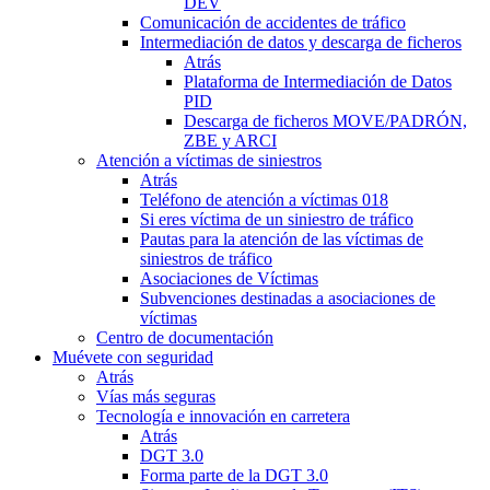
DEV
Comunicación de accidentes de tráfico
Intermediación de datos y descarga de ficheros
Atrás
Plataforma de Intermediación de Datos
PID
Descarga de ficheros MOVE/PADRÓN,
ZBE y ARCI
Atención a víctimas de siniestros
Atrás
Teléfono de atención a víctimas 018
Si eres víctima de un siniestro de tráfico
Pautas para la atención de las víctimas de
siniestros de tráfico
Asociaciones de Víctimas
Subvenciones destinadas a asociaciones de
víctimas
Centro de documentación
Muévete con seguridad
Atrás
Vías más seguras
Tecnología e innovación en carretera
Atrás
DGT 3.0
Forma parte de la DGT 3.0