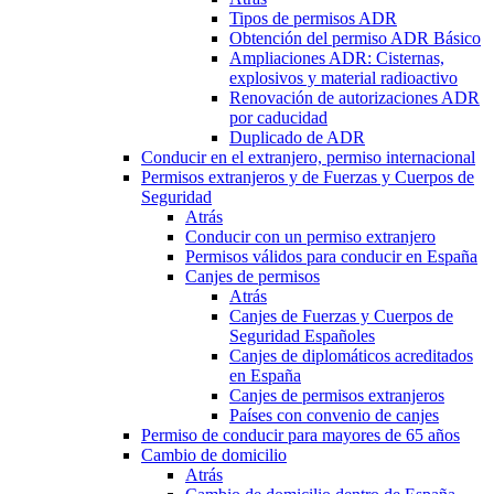
Tipos de permisos ADR
Obtención del permiso ADR Básico
Ampliaciones ADR: Cisternas,
explosivos y material radioactivo
Renovación de autorizaciones ADR
por caducidad
Duplicado de ADR
Conducir en el extranjero, permiso internacional
Permisos extranjeros y de Fuerzas y Cuerpos de
Seguridad
Atrás
Conducir con un permiso extranjero
Permisos válidos para conducir en España
Canjes de permisos
Atrás
Canjes de Fuerzas y Cuerpos de
Seguridad Españoles
Canjes de diplomáticos acreditados
en España
Canjes de permisos extranjeros
Países con convenio de canjes
Permiso de conducir para mayores de 65 años
Cambio de domicilio
Atrás