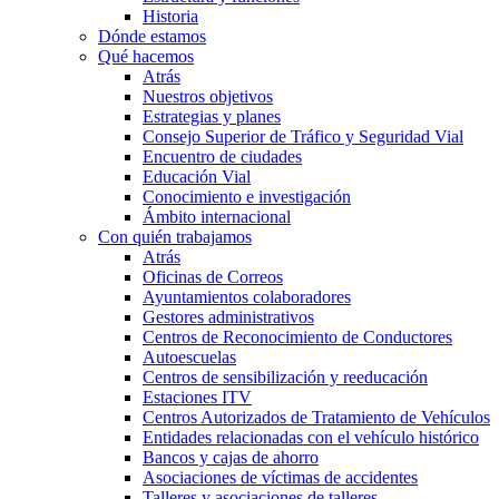
Historia
Dónde estamos
Qué hacemos
Atrás
Nuestros objetivos
Estrategias y planes
Consejo Superior de Tráfico y Seguridad Vial
Encuentro de ciudades
Educación Vial
Conocimiento e investigación
Ámbito internacional
Con quién trabajamos
Atrás
Oficinas de Correos
Ayuntamientos colaboradores
Gestores administrativos
Centros de Reconocimiento de Conductores
Autoescuelas
Centros de sensibilización y reeducación
Estaciones ITV
Centros Autorizados de Tratamiento de Vehículos
Entidades relacionadas con el vehículo histórico
Bancos y cajas de ahorro
Asociaciones de víctimas de accidentes
Talleres y asociaciones de talleres