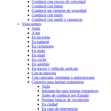
Conducir con exceso de velocidad
Conducir con fatiga
Conducir sin cinturón de seguridad
Conducir con estrés
Conducir con sueño o cansancio
Viaja seguro
Atrás
A pie
En bicicleta
En patinete
En ciclomotor
En moto
En quad
En coche
En autobús
En tractor y vehículo agrícola
Con tu mascota
Con caravana, remolque o autocaravana
Consejos para turistas extranjeros
Atrás
Información para turistas extranjeros
Antes de conducir por España
Normas básicas de circulación
En ciudad
En caso de emergencia