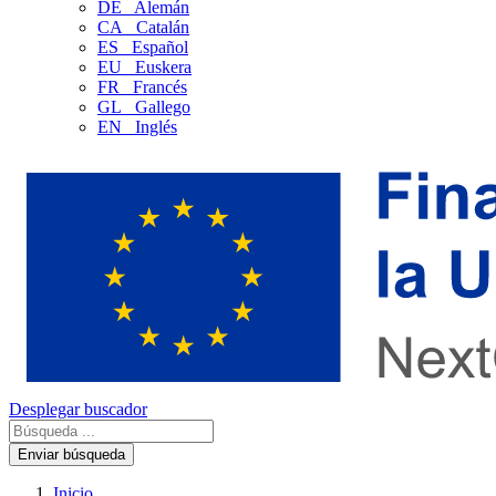
DE
Alemán
CA
Catalán
ES
Español
EU
Euskera
FR
Francés
GL
Gallego
EN
Inglés
Desplegar buscador
Enviar búsqueda
Inicio