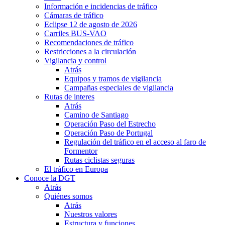
Información e incidencias de tráfico
Cámaras de tráfico
Eclipse 12 de agosto de 2026
Carriles BUS-VAO
Recomendaciones de tráfico
Restricciones a la circulación
Vigilancia y control
Atrás
Equipos y tramos de vigilancia
Campañas especiales de vigilancia
Rutas de interes
Atrás
Camino de Santiago
Operación Paso del Estrecho
Operación Paso de Portugal
Regulación del tráfico en el acceso al faro de
Formentor
Rutas ciclistas seguras
El tráfico en Europa
Conoce la DGT
Atrás
Quiénes somos
Atrás
Nuestros valores
Estructura y funciones