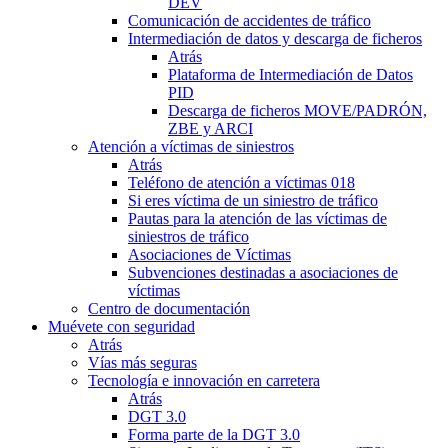
DEV
Comunicación de accidentes de tráfico
Intermediación de datos y descarga de ficheros
Atrás
Plataforma de Intermediación de Datos
PID
Descarga de ficheros MOVE/PADRÓN,
ZBE y ARCI
Atención a víctimas de siniestros
Atrás
Teléfono de atención a víctimas 018
Si eres víctima de un siniestro de tráfico
Pautas para la atención de las víctimas de
siniestros de tráfico
Asociaciones de Víctimas
Subvenciones destinadas a asociaciones de
víctimas
Centro de documentación
Muévete con seguridad
Atrás
Vías más seguras
Tecnología e innovación en carretera
Atrás
DGT 3.0
Forma parte de la DGT 3.0