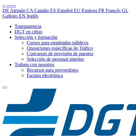
--
------
DE
Alemán
CA
Catalán
ES
Español
EU
Euskera
FR
Francés
GL
Gallego
EN
Inglés
Transparencia
DGT en cifras
Selección y formación
Cursos para empleados públicos
Oposiciones específicas de Tráfico
Concursos de provisión de puestos
Selección de personal interino
Trabaja con nosotros
Recursos para proveedores
Factura electrónica