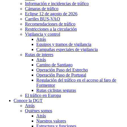
Información e incidencias de tráfico
Cámaras de tráfico
Eclipse 12 de agosto de 2026
Carriles BUS-VAO
Recomendaciones de tráfico
Restricciones a la circulación
Vigilancia y control
Atrás
Equipos y tramos de vigilancia
Campañas especiales de vigilancia
Rutas de interes
Atrás
Camino de Santiago
Operación Paso del Estrecho
Operación Paso de Portugal
Regulación del tráfico en el acceso al faro de
Formentor
Rutas ciclistas seguras
El tráfico en Europa
Conoce la DGT
Atrás
Quiénes somos
Atrás
Nuestros valores
Estructura y funciones