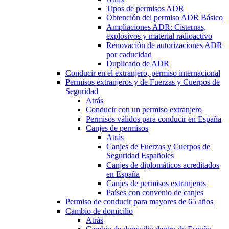
Tipos de permisos ADR
Obtención del permiso ADR Básico
Ampliaciones ADR: Cisternas,
explosivos y material radioactivo
Renovación de autorizaciones ADR
por caducidad
Duplicado de ADR
Conducir en el extranjero, permiso internacional
Permisos extranjeros y de Fuerzas y Cuerpos de
Seguridad
Atrás
Conducir con un permiso extranjero
Permisos válidos para conducir en España
Canjes de permisos
Atrás
Canjes de Fuerzas y Cuerpos de
Seguridad Españoles
Canjes de diplomáticos acreditados
en España
Canjes de permisos extranjeros
Países con convenio de canjes
Permiso de conducir para mayores de 65 años
Cambio de domicilio
Atrás