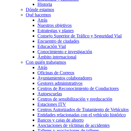
Historia
Dónde estamos
Qué hacemos
Atrás
Nuestros objetivos
Estrategias y planes
Consejo Superior de Tráfico y Seguridad Vial
Encuentro de ciudades
Educación Vial
Conocimiento e investigación
Ámbito internacional
Con quién trabajamos
Atrás
Oficinas de Correos
Ayuntamientos colaboradores
Gestores administrativos
Centros de Reconocimiento de Conductores
Autoescuelas
Centros de sensibilización y reeducación
Estaciones ITV
Centros Autorizados de Tratamiento de Vehículos
Entidades relacionadas con el vehículo histórico
Bancos y cajas de ahorro
Asociaciones de víctimas de accidentes
Talleres y asociaciones de talleres