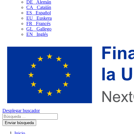
DE
Alemán
CA
Catalán
ES
Español
EU
Euskera
FR
Francés
GL
Gallego
EN
Inglés
Desplegar buscador
Enviar búsqueda
Inicio