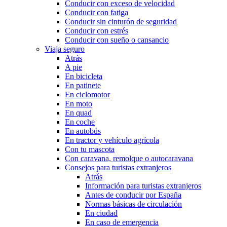
Conducir con exceso de velocidad
Conducir con fatiga
Conducir sin cinturón de seguridad
Conducir con estrés
Conducir con sueño o cansancio
Viaja seguro
Atrás
A pie
En bicicleta
En patinete
En ciclomotor
En moto
En quad
En coche
En autobús
En tractor y vehículo agrícola
Con tu mascota
Con caravana, remolque o autocaravana
Consejos para turistas extranjeros
Atrás
Información para turistas extranjeros
Antes de conducir por España
Normas básicas de circulación
En ciudad
En caso de emergencia