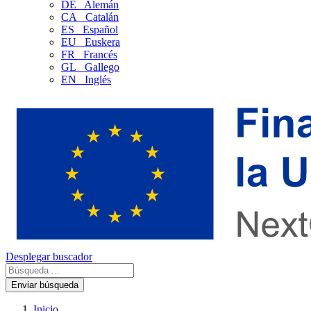
DE
Alemán
CA
Catalán
ES
Español
EU
Euskera
FR
Francés
GL
Gallego
EN
Inglés
Desplegar buscador
Enviar búsqueda
Inicio