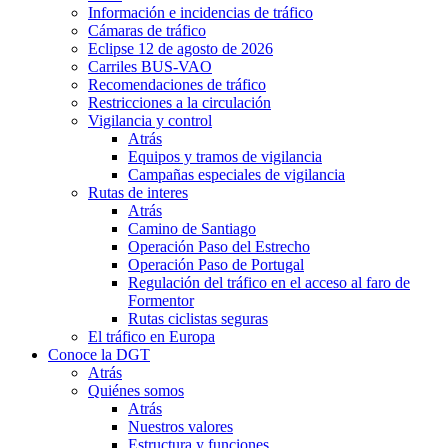
Información e incidencias de tráfico
Cámaras de tráfico
Eclipse 12 de agosto de 2026
Carriles BUS-VAO
Recomendaciones de tráfico
Restricciones a la circulación
Vigilancia y control
Atrás
Equipos y tramos de vigilancia
Campañas especiales de vigilancia
Rutas de interes
Atrás
Camino de Santiago
Operación Paso del Estrecho
Operación Paso de Portugal
Regulación del tráfico en el acceso al faro de
Formentor
Rutas ciclistas seguras
El tráfico en Europa
Conoce la DGT
Atrás
Quiénes somos
Atrás
Nuestros valores
Estructura y funciones