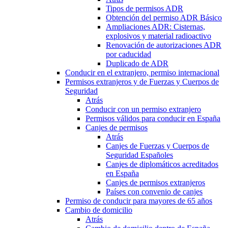
Tipos de permisos ADR
Obtención del permiso ADR Básico
Ampliaciones ADR: Cisternas,
explosivos y material radioactivo
Renovación de autorizaciones ADR
por caducidad
Duplicado de ADR
Conducir en el extranjero, permiso internacional
Permisos extranjeros y de Fuerzas y Cuerpos de
Seguridad
Atrás
Conducir con un permiso extranjero
Permisos válidos para conducir en España
Canjes de permisos
Atrás
Canjes de Fuerzas y Cuerpos de
Seguridad Españoles
Canjes de diplomáticos acreditados
en España
Canjes de permisos extranjeros
Países con convenio de canjes
Permiso de conducir para mayores de 65 años
Cambio de domicilio
Atrás