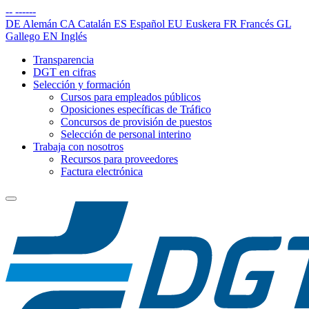
--
------
DE
Alemán
CA
Catalán
ES
Español
EU
Euskera
FR
Francés
GL
Gallego
EN
Inglés
Transparencia
DGT en cifras
Selección y formación
Cursos para empleados públicos
Oposiciones específicas de Tráfico
Concursos de provisión de puestos
Selección de personal interino
Trabaja con nosotros
Recursos para proveedores
Factura electrónica