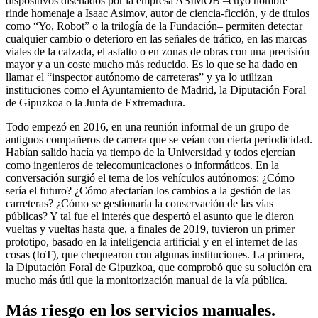
dispositivos diseñados por la empresa ASIMOB –cuyo nombre
rinde homenaje a Isaac Asimov, autor de ciencia-ficción, y de títulos
como “Yo, Robot” o la trilogía de la Fundación– permiten detectar
cualquier cambio o deterioro en las señales de tráfico, en las marcas
viales de la calzada, el asfalto o en zonas de obras con una precisión
mayor y a un coste mucho más reducido. Es lo que se ha dado en
llamar el “inspector autónomo de carreteras” y ya lo utilizan
instituciones como el Ayuntamiento de Madrid, la Diputación Foral
de Gipuzkoa o la Junta de Extremadura.
Todo empezó en 2016, en una reunión informal de un grupo de
antiguos compañeros de carrera que se veían con cierta periodicidad.
Habían salido hacía ya tiempo de la Universidad y todos ejercían
como ingenieros de telecomunicaciones o informáticos. En la
conversación surgió el tema de los vehículos autónomos: ¿Cómo
sería el futuro? ¿Cómo afectarían los cambios a la gestión de las
carreteras? ¿Cómo se gestionaría la conservación de las vías
públicas? Y tal fue el interés que despertó el asunto que le dieron
vueltas y vueltas hasta que, a finales de 2019, tuvieron un primer
prototipo, basado en la inteligencia artificial y en el internet de las
cosas (IoT), que chequearon con algunas instituciones. La primera,
la Diputación Foral de Gipuzkoa, que comprobó que su solución era
mucho más útil que la monitorización manual de la vía pública.
Más riesgo en los servicios manuales.