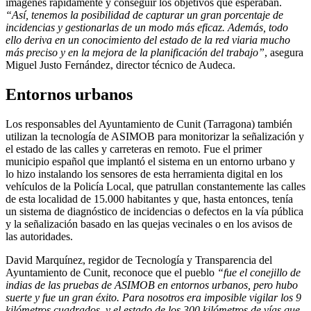
imágenes rápidamente y conseguir los objetivos que esperaban.
“Así, tenemos la posibilidad de capturar un gran porcentaje de
incidencias y gestionarlas de un modo más eficaz. Además, todo
ello deriva en un conocimiento del estado de la red viaria mucho
más preciso y en la mejora de la planificación del trabajo”
, asegura
Miguel Justo Fernández, director técnico de Audeca.
Entornos urbanos
Los responsables del Ayuntamiento de Cunit (Tarragona) también
utilizan la tecnología de ASIMOB para monitorizar la señalización y
el estado de las calles y carreteras en remoto. Fue el primer
municipio español que implantó el sistema en un entorno urbano y
lo hizo instalando los sensores de esta herramienta digital en los
vehículos de la Policía Local, que patrullan constantemente las calles
de esta localidad de 15.000 habitantes y que, hasta entonces, tenía
un sistema de diagnóstico de incidencias o defectos en la vía pública
y la señalización basado en las quejas vecinales o en los avisos de
las autoridades.
David Marquínez, regidor de Tecnología y Transparencia del
Ayuntamiento de Cunit, reconoce que el pueblo
“fue el conejillo de
indias de las pruebas de ASIMOB en entornos urbanos, pero hubo
suerte y fue un gran éxito. Para nosotros era imposible vigilar los 9
kilómetros cuadrados, y el estado de los 300 kilómetros de vías que