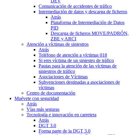
DEV
Comunicación de accidentes de tráfico
Intermediación de datos y descarga de ficheros
Atrás
Plataforma de Intermediación de Datos
PID
Descarga de ficheros MOVE/PADRÓN,
ZBE y ARCI
Atención a víctimas de siniestros
Atrás
Teléfono de atención a víctimas 018
Si eres víctima de un siniestro de tráfico
Pautas para la atención de las víctimas de
siniestros de tráfico
Asociaciones de Víctimas
Subvenciones destinadas a asociaciones de
víctimas
Centro de documentación
Muévete con seguridad
Atrás
Vías más seguras
Tecnología e innovación en carretera
Atrás
DGT 3.0
Forma parte de la DGT 3.0