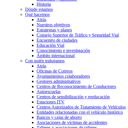
Historia
Dónde estamos
Qué hacemos
Atrás
Nuestros objetivos
Estrategias y planes
Consejo Superior de Tráfico y Seguridad Vial
Encuentro de ciudades
Educación Vial
Conocimiento e investigación
Ámbito internacional
Con quién trabajamos
Atrás
Oficinas de Correos
Ayuntamientos colaboradores
Gestores administrativos
Centros de Reconocimiento de Conductores
Autoescuelas
Centros de sensibilización y reeducación
Estaciones ITV
Centros Autorizados de Tratamiento de Vehículos
Entidades relacionadas con el vehículo histórico
Bancos y cajas de ahorro
Asociaciones de víctimas de accidentes
Talleres y asociaciones de talleres