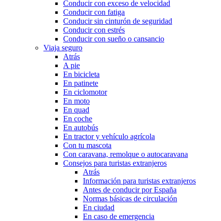
Conducir con exceso de velocidad
Conducir con fatiga
Conducir sin cinturón de seguridad
Conducir con estrés
Conducir con sueño o cansancio
Viaja seguro
Atrás
A pie
En bicicleta
En patinete
En ciclomotor
En moto
En quad
En coche
En autobús
En tractor y vehículo agrícola
Con tu mascota
Con caravana, remolque o autocaravana
Consejos para turistas extranjeros
Atrás
Información para turistas extranjeros
Antes de conducir por España
Normas básicas de circulación
En ciudad
En caso de emergencia