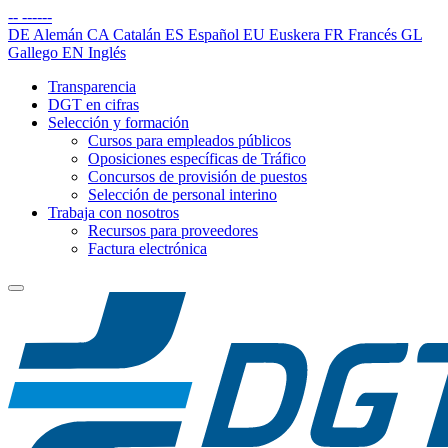
--
------
DE
Alemán
CA
Catalán
ES
Español
EU
Euskera
FR
Francés
GL
Gallego
EN
Inglés
Transparencia
DGT en cifras
Selección y formación
Cursos para empleados públicos
Oposiciones específicas de Tráfico
Concursos de provisión de puestos
Selección de personal interino
Trabaja con nosotros
Recursos para proveedores
Factura electrónica