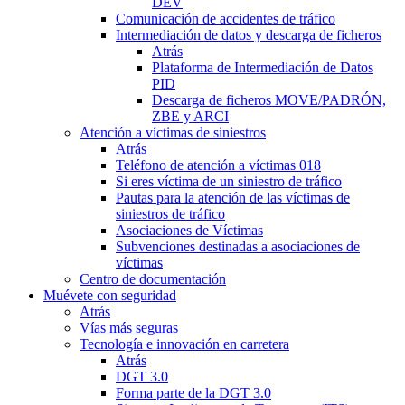
DEV
Comunicación de accidentes de tráfico
Intermediación de datos y descarga de ficheros
Atrás
Plataforma de Intermediación de Datos
PID
Descarga de ficheros MOVE/PADRÓN,
ZBE y ARCI
Atención a víctimas de siniestros
Atrás
Teléfono de atención a víctimas 018
Si eres víctima de un siniestro de tráfico
Pautas para la atención de las víctimas de
siniestros de tráfico
Asociaciones de Víctimas
Subvenciones destinadas a asociaciones de
víctimas
Centro de documentación
Muévete con seguridad
Atrás
Vías más seguras
Tecnología e innovación en carretera
Atrás
DGT 3.0
Forma parte de la DGT 3.0