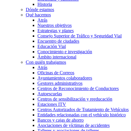
Historia
Dónde estamos
Qué hacemos
Atrás
Nuestros objetivos
Estrategias y planes
Consejo Superior de Tráfico y Seguridad Vial
Encuentro de ciudades
Educación Vial
Conocimiento e investigación
Ámbito internacional
Con quién trabajamos
Atrás
Oficinas de Correos
Ayuntamientos colaboradores
Gestores administrativos
Centros de Reconocimiento de Conductores
Autoescuelas
Centros de sensibilización y reeducación
Estaciones ITV
Centros Autorizados de Tratamiento de Vehículos
Entidades relacionadas con el vehículo histórico
Bancos y cajas de ahorro
Asociaciones de víctimas de accidentes
Talleres y asociaciones de talleres