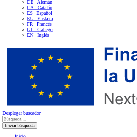
DE
Alemán
CA
Catalán
ES
Español
EU
Euskera
FR
Francés
GL
Gallego
EN
Inglés
Desplegar buscador
Enviar búsqueda
Inicio