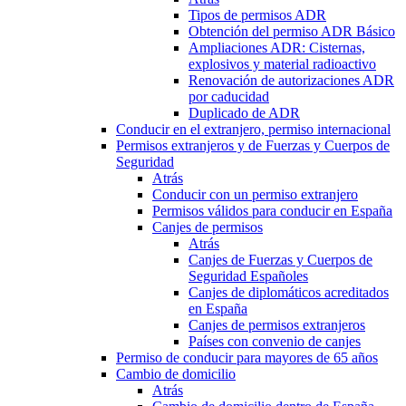
Tipos de permisos ADR
Obtención del permiso ADR Básico
Ampliaciones ADR: Cisternas,
explosivos y material radioactivo
Renovación de autorizaciones ADR
por caducidad
Duplicado de ADR
Conducir en el extranjero, permiso internacional
Permisos extranjeros y de Fuerzas y Cuerpos de
Seguridad
Atrás
Conducir con un permiso extranjero
Permisos válidos para conducir en España
Canjes de permisos
Atrás
Canjes de Fuerzas y Cuerpos de
Seguridad Españoles
Canjes de diplomáticos acreditados
en España
Canjes de permisos extranjeros
Países con convenio de canjes
Permiso de conducir para mayores de 65 años
Cambio de domicilio
Atrás