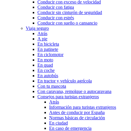
Conducir con exceso de velocidad
Conducir con fatiga
Conducir sin cinturón de seguridad
Conducir con estrés
Conducir con sueño o cansancio
Viaja seguro
Atrás
A pie
En bicicleta
En patinete
En ciclomotor
En moto
En quad
En coche
En autobús
En tractor y vehículo agrícola
Con tu mascota
Con caravana, remolque o autocaravana
Consejos para turistas extranjeros
Atrás
Información para turistas extranjeros
Antes de conducir por España
Normas básicas de circulación
En ciudad
En caso de emergencia