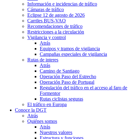
Información e incidencias de tráfico
Cámaras de tráfico
Eclipse 12 de agosto de 2026
Carriles BUS-VAO
Recomendaciones de tráfico
Restricciones a la circulación
Vigilancia y control
Atrás
Equipos y tramos de vigilancia
Campañas especiales de vigilancia
Rutas de interes
Atrás
Camino de Santiago
Operación Paso del Estrecho
Operación Paso de Portugal
Regulación del tráfico en el acceso al faro de
Formentor
Rutas ciclistas seguras
El tráfico en Europa
Conoce la DGT
Atrás
Quiénes somos
Atrás
Nuestros valores
Estructura y funciones