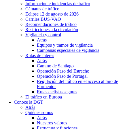
Información e incidencias de tráfico
Cámaras de tráfico
Eclipse 12 de agosto de 2026
Carriles BUS-VAO
Recomendaciones de tráfico
Restricciones a la circulación
Vigilancia y control
Atrás
Equipos y tramos de vigilancia
Campañas especiales de vigilancia
Rutas de interes
Atrás
Camino de Santiago
Operación Paso del Estrecho
Operación Paso de Portugal
Regulación del tráfico en el acceso al faro de
Formentor
Rutas ciclistas seguras
El tráfico en Europa
Conoce la DGT
Atrás
Quiénes somos
Atrás
Nuestros valores
Estructura y funciones