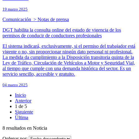
19 marzo 2025
Comunicación > Notas de prensa
DGT habilita la consulta online del estado de vigencia de los
permisos de conducir de conductores profesionales
El sistema indicará, exclusivamente, si el permiso del trabajador está
vigente o no, sin proporcionar ningún dato personal ni profesional.
La medida da cumplimiento a la Disposición transitoria quinta de la
Ley de Tráfico, Circulación de Vehículos a Motor y Seguridad Vial,
al tiempo que cumple con una demanda histórica del sector. Es un
servicio sencillo, accesible y gratuito.
04 marzo 2025
Inicio
Anterior
1
de
5
Siguiente
Última
8 resultados en Noticia
Ordenar por: