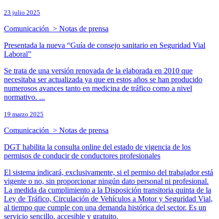
23 julio 2025
Comunicación > Notas de prensa
Presentada la nueva “Guía de consejo sanitario en Seguridad Vial
Laboral”
Se trata de una versión renovada de la elaborada en 2010 que
necesitaba ser actualizada ya que en estos años se han producido
numerosos avances tanto en medicina de tráfico como a nivel
normativo. ...
19 marzo 2025
Comunicación > Notas de prensa
DGT habilita la consulta online del estado de vigencia de los
permisos de conducir de conductores profesionales
El sistema indicará, exclusivamente, si el permiso del trabajador está
vigente o no, sin proporcionar ningún dato personal ni profesional.
La medida da cumplimiento a la Disposición transitoria quinta de la
Ley de Tráfico, Circulación de Vehículos a Motor y Seguridad Vial,
al tiempo que cumple con una demanda histórica del sector. Es un
servicio sencillo, accesible y gratuito.