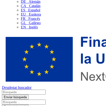
DE
Alemán
CA
Catalán
ES
Español
EU
Euskera
FR
Francés
GL
Gallego
EN
Inglés
Desplegar buscador
Enviar búsqueda