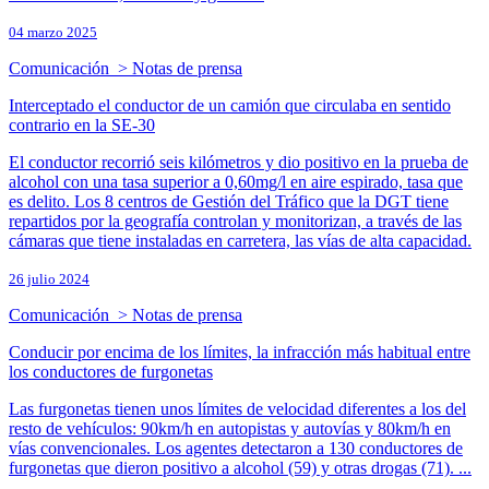
04 marzo 2025
Comunicación > Notas de prensa
Interceptado el conductor de un camión que circulaba en sentido
contrario en la SE-30
El conductor recorrió seis kilómetros y dio positivo en la prueba de
alcohol con una tasa superior a 0,60mg/l en aire espirado, tasa que
es delito. Los 8 centros de Gestión del Tráfico que la DGT tiene
repartidos por la geografía controlan y monitorizan, a través de las
cámaras que tiene instaladas en carretera, las vías de alta capacidad.
26 julio 2024
Comunicación > Notas de prensa
Conducir por encima de los límites, la infracción más habitual entre
los conductores de furgonetas
Las furgonetas tienen unos límites de velocidad diferentes a los del
resto de vehículos: 90km/h en autopistas y autovías y 80km/h en
vías convencionales. Los agentes detectaron a 130 conductores de
furgonetas que dieron positivo a alcohol (59) y otras drogas (71). ...