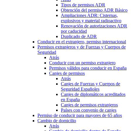
Tipos de permisos ADR
Obtención del permiso ADR Básico
Ampliaciones ADR: Cisternas,
explosivos y material radioactivo
Renovación de autorizaciones ADR
por caducidad
Duplicado de ADR
Conducir en el extranjero, permiso internacional
Permisos extranjeros y de Fuerzas y Cuerpos de
Seguridad
Atrás
Conducir con un permiso extranjero
Permisos válidos para conducir en España
Canjes de permisos
Atrás
Canjes de Fuerzas y Cuerpos de
Seguridad Españoles
Canjes de diplomáticos acreditados
en España
Canjes de permisos extranjeros
Países con convenio de canjes
Permiso de conducir para mayores de 65 años
Cambio de domicilio
Atrás