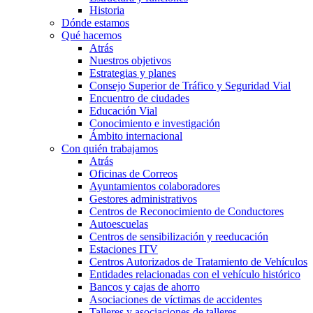
Historia
Dónde estamos
Qué hacemos
Atrás
Nuestros objetivos
Estrategias y planes
Consejo Superior de Tráfico y Seguridad Vial
Encuentro de ciudades
Educación Vial
Conocimiento e investigación
Ámbito internacional
Con quién trabajamos
Atrás
Oficinas de Correos
Ayuntamientos colaboradores
Gestores administrativos
Centros de Reconocimiento de Conductores
Autoescuelas
Centros de sensibilización y reeducación
Estaciones ITV
Centros Autorizados de Tratamiento de Vehículos
Entidades relacionadas con el vehículo histórico
Bancos y cajas de ahorro
Asociaciones de víctimas de accidentes
Talleres y asociaciones de talleres