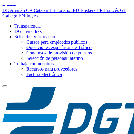
--
------
DE
Alemán
CA
Catalán
ES
Español
EU
Euskera
FR
Francés
GL
Gallego
EN
Inglés
Transparencia
DGT en cifras
Selección y formación
Cursos para empleados públicos
Oposiciones específicas de Tráfico
Concursos de provisión de puestos
Selección de personal interino
Trabaja con nosotros
Recursos para proveedores
Factura electrónica