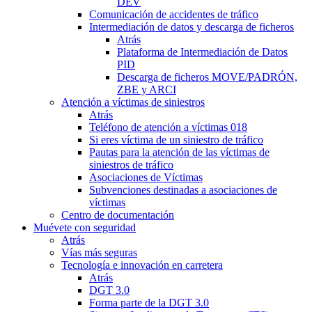
DEV
Comunicación de accidentes de tráfico
Intermediación de datos y descarga de ficheros
Atrás
Plataforma de Intermediación de Datos
PID
Descarga de ficheros MOVE/PADRÓN,
ZBE y ARCI
Atención a víctimas de siniestros
Atrás
Teléfono de atención a víctimas 018
Si eres víctima de un siniestro de tráfico
Pautas para la atención de las víctimas de
siniestros de tráfico
Asociaciones de Víctimas
Subvenciones destinadas a asociaciones de
víctimas
Centro de documentación
Muévete con seguridad
Atrás
Vías más seguras
Tecnología e innovación en carretera
Atrás
DGT 3.0
Forma parte de la DGT 3.0