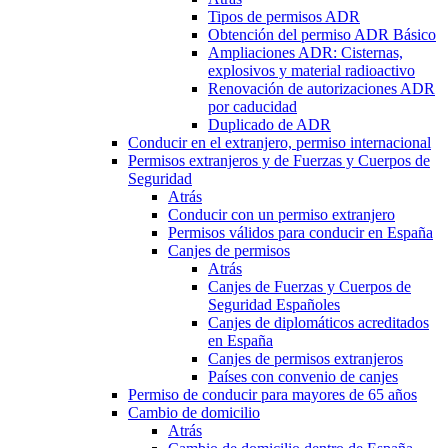
Tipos de permisos ADR
Obtención del permiso ADR Básico
Ampliaciones ADR: Cisternas,
explosivos y material radioactivo
Renovación de autorizaciones ADR
por caducidad
Duplicado de ADR
Conducir en el extranjero, permiso internacional
Permisos extranjeros y de Fuerzas y Cuerpos de
Seguridad
Atrás
Conducir con un permiso extranjero
Permisos válidos para conducir en España
Canjes de permisos
Atrás
Canjes de Fuerzas y Cuerpos de
Seguridad Españoles
Canjes de diplomáticos acreditados
en España
Canjes de permisos extranjeros
Países con convenio de canjes
Permiso de conducir para mayores de 65 años
Cambio de domicilio
Atrás