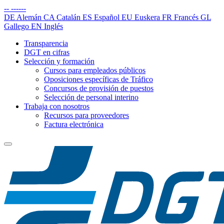
--
------
DE
Alemán
CA
Catalán
ES
Español
EU
Euskera
FR
Francés
GL
Gallego
EN
Inglés
Transparencia
DGT en cifras
Selección y formación
Cursos para empleados públicos
Oposiciones específicas de Tráfico
Concursos de provisión de puestos
Selección de personal interino
Trabaja con nosotros
Recursos para proveedores
Factura electrónica