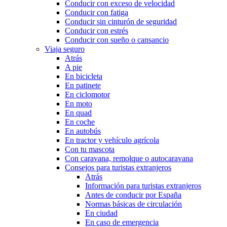
Conducir con exceso de velocidad
Conducir con fatiga
Conducir sin cinturón de seguridad
Conducir con estrés
Conducir con sueño o cansancio
Viaja seguro
Atrás
A pie
En bicicleta
En patinete
En ciclomotor
En moto
En quad
En coche
En autobús
En tractor y vehículo agrícola
Con tu mascota
Con caravana, remolque o autocaravana
Consejos para turistas extranjeros
Atrás
Información para turistas extranjeros
Antes de conducir por España
Normas básicas de circulación
En ciudad
En caso de emergencia