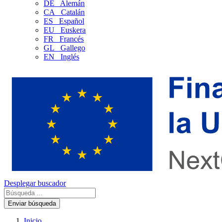
DE
Alemán
CA
Catalán
ES
Español
EU
Euskera
FR
Francés
GL
Gallego
EN
Inglés
Desplegar buscador
Enviar búsqueda
Inicio