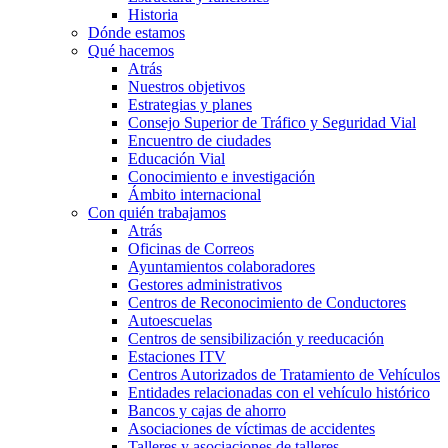
Historia
Dónde estamos
Qué hacemos
Atrás
Nuestros objetivos
Estrategias y planes
Consejo Superior de Tráfico y Seguridad Vial
Encuentro de ciudades
Educación Vial
Conocimiento e investigación
Ámbito internacional
Con quién trabajamos
Atrás
Oficinas de Correos
Ayuntamientos colaboradores
Gestores administrativos
Centros de Reconocimiento de Conductores
Autoescuelas
Centros de sensibilización y reeducación
Estaciones ITV
Centros Autorizados de Tratamiento de Vehículos
Entidades relacionadas con el vehículo histórico
Bancos y cajas de ahorro
Asociaciones de víctimas de accidentes
Talleres y asociaciones de talleres