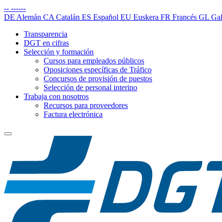
--
------
DE
Alemán
CA
Catalán
ES
Español
EU
Euskera
FR
Francés
GL
Gal
Transparencia
DGT en cifras
Selección y formación
Cursos para empleados públicos
Oposiciones específicas de Tráfico
Concursos de provisión de puestos
Selección de personal interino
Trabaja con nosotros
Recursos para proveedores
Factura electrónica