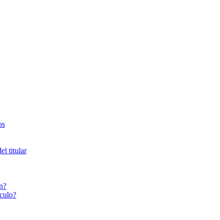
os
l titular
n?
culo?