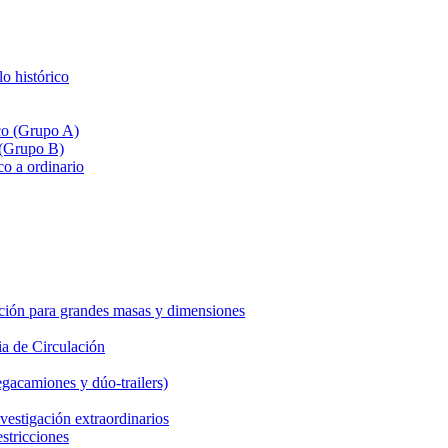
lo histórico
ico (Grupo A)
 (Grupo B)
co a ordinario
ción para grandes masas y dimensiones
a de Circulación
gacamiones y dúo-trailers)
vestigación extraordinarios
estricciones