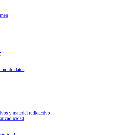
xamen
?
mbio de datos
vos y material radioactivo
or caducidad
eguridad