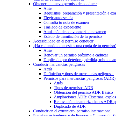
Obtener un nuevo permiso de conducir
Atrás
Requisitos, preparación y presentación a e
Elegir autoescuela
Consulta tu nota de examen
Traslado de expediente
Anulación de convocatoria de examen
Estado de tramitación de tu permiso
Accesibilidad en el permiso conducir
¿Ha caducado o necesitas una copia de tu permiso
Atrás
Renovar un permiso próximo a caducar
Duplicado por deterioro, pérdida, robo o ca
Conducir mercancías peligrosas
Atrás
Definición y tipos de mercancías peligrosas
Permisos para mercancías peligrosas (ADR)
Atrás
Tipos de permisos ADR
Obtención del permiso ADR Básico
Ampliaciones ADR: Cisternas, explosi
Renovación de autorizaciones ADR p
Duplicado de ADR
Conducir en el extranjero, permiso internacional
Permisos extranjeros y de Fuerzas y Cuerpos de S