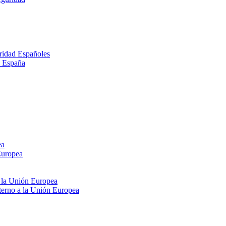
ridad Españoles
n España
ea
Europea
e la Unión Europea
xterno a la Unión Europea