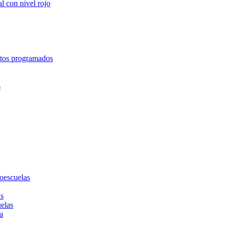
l con nivel rojo
entos programados
s
toescuelas
as
uelas
a