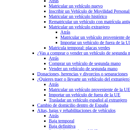
Atrás
Matricular un vehículo nuevo
Inscribir un Vehículo de Movilidad Person
Matricular un vehículo histórico
Rematricular un vehículo con matrícula anti
Matricular un vehículo extranjero
Atrás
Matricular un vehículo proveniente d
Importar un vehículo de fuera de la 
Matricula temporal: placas verdes
¿Vas a comprar o vender un vehículo de segunda
Atrás
Comprar un vehículo de segunda mano
Vender un vehículo de segunda mano
Donaciones, herencias y divorcios o separaciones
¿Quieres traer o llevarte un vehículo del extranjero
Atrás
Matricular un vehículo proveniente de la U
Importar un vehículo de fuera de la UE
Trasladar un vehículo español al extranjero
Cambio de domicilio dentro de España
Altas, bajas y rehabilitaciones de vehículos
Atrás
Baja temporal
Baja definitiva