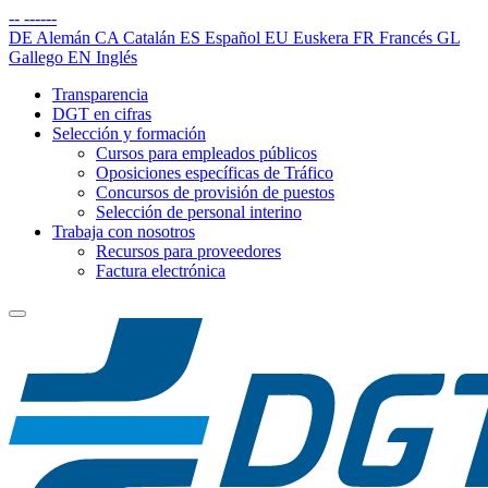
--
------
DE
Alemán
CA
Catalán
ES
Español
EU
Euskera
FR
Francés
GL
Gallego
EN
Inglés
Transparencia
DGT en cifras
Selección y formación
Cursos para empleados públicos
Oposiciones específicas de Tráfico
Concursos de provisión de puestos
Selección de personal interino
Trabaja con nosotros
Recursos para proveedores
Factura electrónica