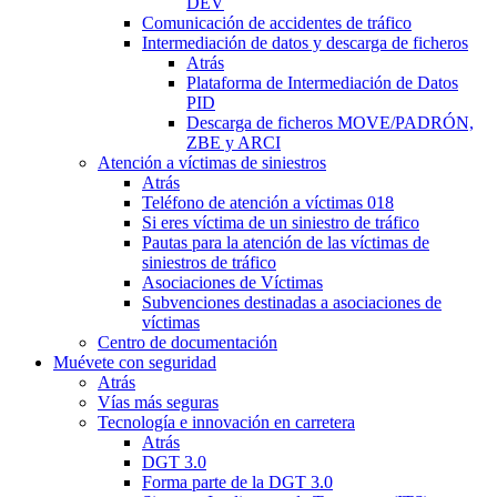
DEV
Comunicación de accidentes de tráfico
Intermediación de datos y descarga de ficheros
Atrás
Plataforma de Intermediación de Datos
PID
Descarga de ficheros MOVE/PADRÓN,
ZBE y ARCI
Atención a víctimas de siniestros
Atrás
Teléfono de atención a víctimas 018
Si eres víctima de un siniestro de tráfico
Pautas para la atención de las víctimas de
siniestros de tráfico
Asociaciones de Víctimas
Subvenciones destinadas a asociaciones de
víctimas
Centro de documentación
Muévete con seguridad
Atrás
Vías más seguras
Tecnología e innovación en carretera
Atrás
DGT 3.0
Forma parte de la DGT 3.0