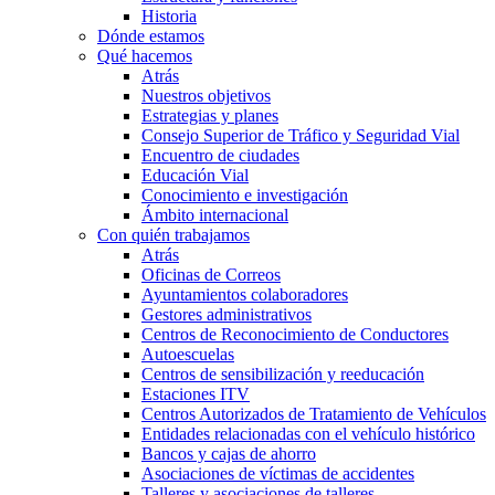
Historia
Dónde estamos
Qué hacemos
Atrás
Nuestros objetivos
Estrategias y planes
Consejo Superior de Tráfico y Seguridad Vial
Encuentro de ciudades
Educación Vial
Conocimiento e investigación
Ámbito internacional
Con quién trabajamos
Atrás
Oficinas de Correos
Ayuntamientos colaboradores
Gestores administrativos
Centros de Reconocimiento de Conductores
Autoescuelas
Centros de sensibilización y reeducación
Estaciones ITV
Centros Autorizados de Tratamiento de Vehículos
Entidades relacionadas con el vehículo histórico
Bancos y cajas de ahorro
Asociaciones de víctimas de accidentes
Talleres y asociaciones de talleres