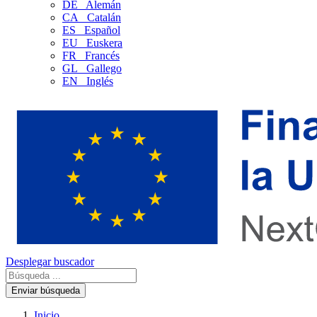
DE
Alemán
CA
Catalán
ES
Español
EU
Euskera
FR
Francés
GL
Gallego
EN
Inglés
Desplegar buscador
Enviar búsqueda
Inicio