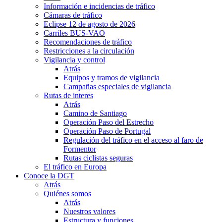
Información e incidencias de tráfico
Cámaras de tráfico
Eclipse 12 de agosto de 2026
Carriles BUS-VAO
Recomendaciones de tráfico
Restricciones a la circulación
Vigilancia y control
Atrás
Equipos y tramos de vigilancia
Campañas especiales de vigilancia
Rutas de interes
Atrás
Camino de Santiago
Operación Paso del Estrecho
Operación Paso de Portugal
Regulación del tráfico en el acceso al faro de
Formentor
Rutas ciclistas seguras
El tráfico en Europa
Conoce la DGT
Atrás
Quiénes somos
Atrás
Nuestros valores
Estructura y funciones