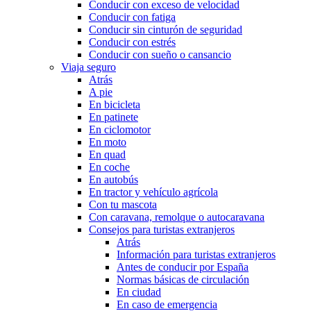
Conducir con exceso de velocidad
Conducir con fatiga
Conducir sin cinturón de seguridad
Conducir con estrés
Conducir con sueño o cansancio
Viaja seguro
Atrás
A pie
En bicicleta
En patinete
En ciclomotor
En moto
En quad
En coche
En autobús
En tractor y vehículo agrícola
Con tu mascota
Con caravana, remolque o autocaravana
Consejos para turistas extranjeros
Atrás
Información para turistas extranjeros
Antes de conducir por España
Normas básicas de circulación
En ciudad
En caso de emergencia