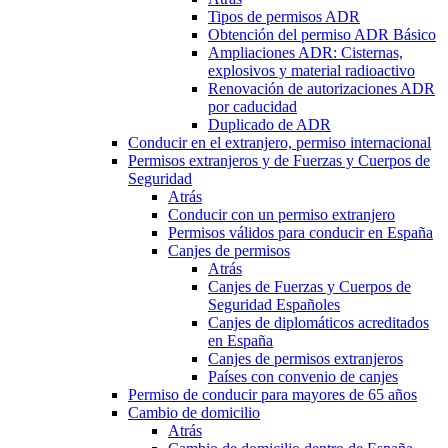
Tipos de permisos ADR
Obtención del permiso ADR Básico
Ampliaciones ADR: Cisternas,
explosivos y material radioactivo
Renovación de autorizaciones ADR
por caducidad
Duplicado de ADR
Conducir en el extranjero, permiso internacional
Permisos extranjeros y de Fuerzas y Cuerpos de
Seguridad
Atrás
Conducir con un permiso extranjero
Permisos válidos para conducir en España
Canjes de permisos
Atrás
Canjes de Fuerzas y Cuerpos de
Seguridad Españoles
Canjes de diplomáticos acreditados
en España
Canjes de permisos extranjeros
Países con convenio de canjes
Permiso de conducir para mayores de 65 años
Cambio de domicilio
Atrás