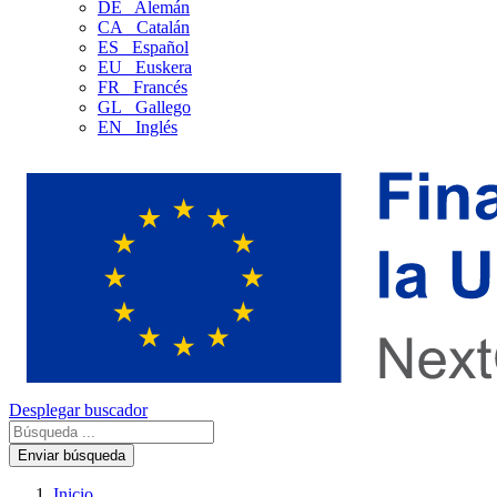
DE
Alemán
CA
Catalán
ES
Español
EU
Euskera
FR
Francés
GL
Gallego
EN
Inglés
Desplegar buscador
Enviar búsqueda
Inicio