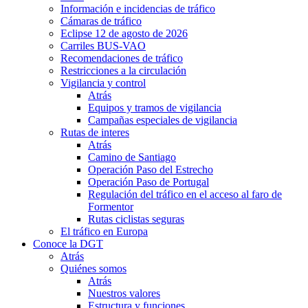
Información e incidencias de tráfico
Cámaras de tráfico
Eclipse 12 de agosto de 2026
Carriles BUS-VAO
Recomendaciones de tráfico
Restricciones a la circulación
Vigilancia y control
Atrás
Equipos y tramos de vigilancia
Campañas especiales de vigilancia
Rutas de interes
Atrás
Camino de Santiago
Operación Paso del Estrecho
Operación Paso de Portugal
Regulación del tráfico en el acceso al faro de
Formentor
Rutas ciclistas seguras
El tráfico en Europa
Conoce la DGT
Atrás
Quiénes somos
Atrás
Nuestros valores
Estructura y funciones