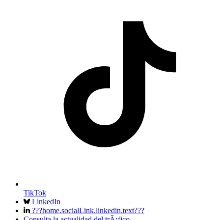
TikTok
LinkedIn
???home.socialLink.linkedin.text???
Consulta la actualidad del trÃ¡fico