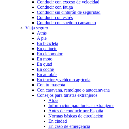
Conducir con exceso de velocidad
Conducir con fatiga
Conducir sin cinturón de seguridad
Conducir con estrés
Conducir con sueño o cansancio
Viaja seguro
Atrás
A pie
En bicicleta
En patinete
En ciclomotor
En moto
En quad
En coche
En autobús
En tractor y vehículo agrícola
Con tu mascota
Con caravana, remolque o autocaravana
Consejos para turistas extranjeros
Atrás
Información para turistas extranjeros
Antes de conducir por España
Normas básicas de circulación
En ciudad
En caso de emergencia