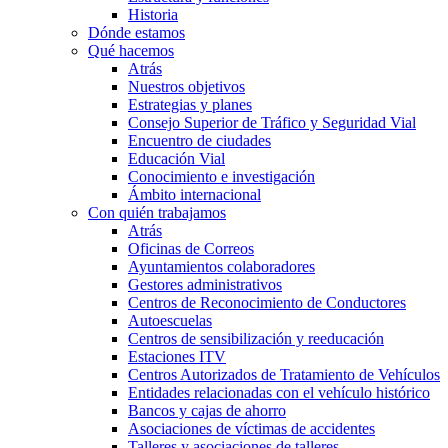
Historia
Dónde estamos
Qué hacemos
Atrás
Nuestros objetivos
Estrategias y planes
Consejo Superior de Tráfico y Seguridad Vial
Encuentro de ciudades
Educación Vial
Conocimiento e investigación
Ámbito internacional
Con quién trabajamos
Atrás
Oficinas de Correos
Ayuntamientos colaboradores
Gestores administrativos
Centros de Reconocimiento de Conductores
Autoescuelas
Centros de sensibilización y reeducación
Estaciones ITV
Centros Autorizados de Tratamiento de Vehículos
Entidades relacionadas con el vehículo histórico
Bancos y cajas de ahorro
Asociaciones de víctimas de accidentes
Talleres y asociaciones de talleres