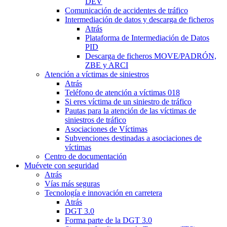
DEV
Comunicación de accidentes de tráfico
Intermediación de datos y descarga de ficheros
Atrás
Plataforma de Intermediación de Datos
PID
Descarga de ficheros MOVE/PADRÓN,
ZBE y ARCI
Atención a víctimas de siniestros
Atrás
Teléfono de atención a víctimas 018
Si eres víctima de un siniestro de tráfico
Pautas para la atención de las víctimas de
siniestros de tráfico
Asociaciones de Víctimas
Subvenciones destinadas a asociaciones de
víctimas
Centro de documentación
Muévete con seguridad
Atrás
Vías más seguras
Tecnología e innovación en carretera
Atrás
DGT 3.0
Forma parte de la DGT 3.0