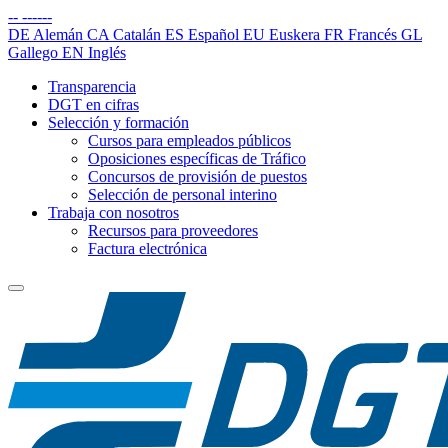
--
------
DE
Alemán
CA
Catalán
ES
Español
EU
Euskera
FR
Francés
GL
Gallego
EN
Inglés
Transparencia
DGT en cifras
Selección y formación
Cursos para empleados públicos
Oposiciones específicas de Tráfico
Concursos de provisión de puestos
Selección de personal interino
Trabaja con nosotros
Recursos para proveedores
Factura electrónica