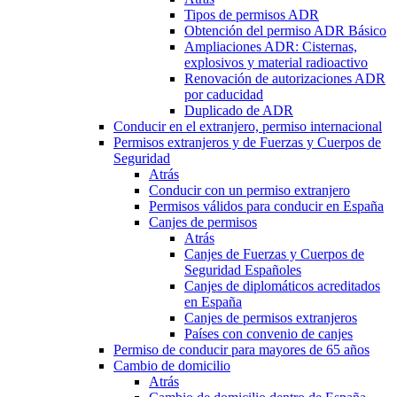
Tipos de permisos ADR
Obtención del permiso ADR Básico
Ampliaciones ADR: Cisternas,
explosivos y material radioactivo
Renovación de autorizaciones ADR
por caducidad
Duplicado de ADR
Conducir en el extranjero, permiso internacional
Permisos extranjeros y de Fuerzas y Cuerpos de
Seguridad
Atrás
Conducir con un permiso extranjero
Permisos válidos para conducir en España
Canjes de permisos
Atrás
Canjes de Fuerzas y Cuerpos de
Seguridad Españoles
Canjes de diplomáticos acreditados
en España
Canjes de permisos extranjeros
Países con convenio de canjes
Permiso de conducir para mayores de 65 años
Cambio de domicilio
Atrás