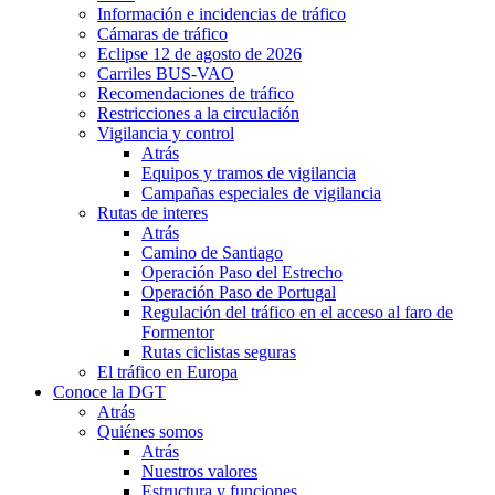
Información e incidencias de tráfico
Cámaras de tráfico
Eclipse 12 de agosto de 2026
Carriles BUS-VAO
Recomendaciones de tráfico
Restricciones a la circulación
Vigilancia y control
Atrás
Equipos y tramos de vigilancia
Campañas especiales de vigilancia
Rutas de interes
Atrás
Camino de Santiago
Operación Paso del Estrecho
Operación Paso de Portugal
Regulación del tráfico en el acceso al faro de
Formentor
Rutas ciclistas seguras
El tráfico en Europa
Conoce la DGT
Atrás
Quiénes somos
Atrás
Nuestros valores
Estructura y funciones