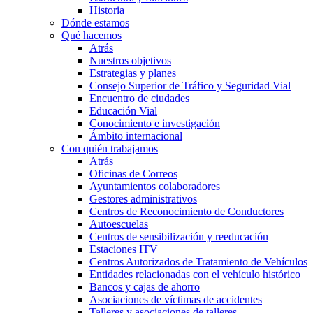
Historia
Dónde estamos
Qué hacemos
Atrás
Nuestros objetivos
Estrategias y planes
Consejo Superior de Tráfico y Seguridad Vial
Encuentro de ciudades
Educación Vial
Conocimiento e investigación
Ámbito internacional
Con quién trabajamos
Atrás
Oficinas de Correos
Ayuntamientos colaboradores
Gestores administrativos
Centros de Reconocimiento de Conductores
Autoescuelas
Centros de sensibilización y reeducación
Estaciones ITV
Centros Autorizados de Tratamiento de Vehículos
Entidades relacionadas con el vehículo histórico
Bancos y cajas de ahorro
Asociaciones de víctimas de accidentes
Talleres y asociaciones de talleres