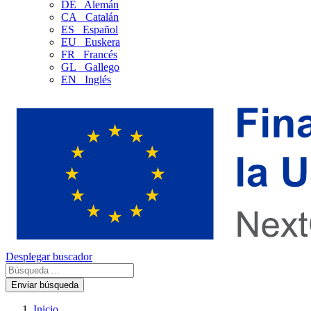
DE
Alemán
CA
Catalán
ES
Español
EU
Euskera
FR
Francés
GL
Gallego
EN
Inglés
Desplegar buscador
Enviar búsqueda
Inicio