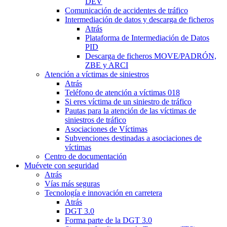
DEV
Comunicación de accidentes de tráfico
Intermediación de datos y descarga de ficheros
Atrás
Plataforma de Intermediación de Datos
PID
Descarga de ficheros MOVE/PADRÓN,
ZBE y ARCI
Atención a víctimas de siniestros
Atrás
Teléfono de atención a víctimas 018
Si eres víctima de un siniestro de tráfico
Pautas para la atención de las víctimas de
siniestros de tráfico
Asociaciones de Víctimas
Subvenciones destinadas a asociaciones de
víctimas
Centro de documentación
Muévete con seguridad
Atrás
Vías más seguras
Tecnología e innovación en carretera
Atrás
DGT 3.0
Forma parte de la DGT 3.0