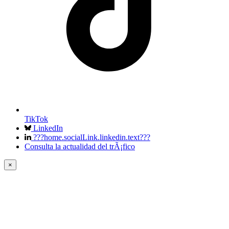
TikTok
LinkedIn
???home.socialLink.linkedin.text???
Consulta la actualidad del trÃ¡fico
×