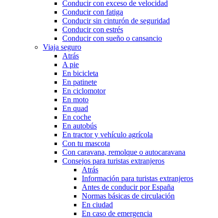
Conducir con exceso de velocidad
Conducir con fatiga
Conducir sin cinturón de seguridad
Conducir con estrés
Conducir con sueño o cansancio
Viaja seguro
Atrás
A pie
En bicicleta
En patinete
En ciclomotor
En moto
En quad
En coche
En autobús
En tractor y vehículo agrícola
Con tu mascota
Con caravana, remolque o autocaravana
Consejos para turistas extranjeros
Atrás
Información para turistas extranjeros
Antes de conducir por España
Normas básicas de circulación
En ciudad
En caso de emergencia