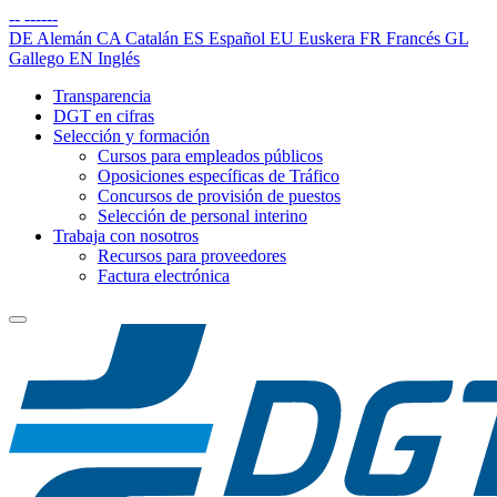
--
------
DE
Alemán
CA
Catalán
ES
Español
EU
Euskera
FR
Francés
GL
Gallego
EN
Inglés
Transparencia
DGT en cifras
Selección y formación
Cursos para empleados públicos
Oposiciones específicas de Tráfico
Concursos de provisión de puestos
Selección de personal interino
Trabaja con nosotros
Recursos para proveedores
Factura electrónica