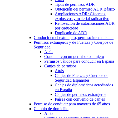
Tipos de permisos ADR
Obtención del permiso ADR Básico
Ampliaciones ADR: Cisternas,
explosivos y material radioactivo
Renovación de autorizaciones ADR
por caducidad
Duplicado de ADR
Conducir en el extranjero, permiso internacional
Permisos extranjeros y de Fuerzas y Cuerpos de
Seguridad
Atrás
Conducir con un permiso extranjero
Permisos válidos para conducir en España
Canjes de permisos
Atrás
Canjes de Fuerzas y Cuerpos de
Seguridad Españoles
Canjes de diplomáticos acreditados
en España
Canjes de permisos extranjeros
Países con convenio de canjes
Permiso de conducir para mayores de 65 años
Cambio de domicilio
Atrás