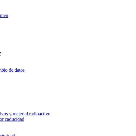
xamen
?
mbio de datos
vos y material radioactivo
or caducidad
eguridad