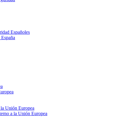
ridad Españoles
n España
ea
Europea
e la Unión Europea
xterno a la Unión Europea