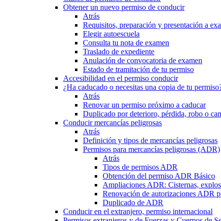
Obtener un nuevo permiso de conducir
Atrás
Requisitos, preparación y presentación a e
Elegir autoescuela
Consulta tu nota de examen
Traslado de expediente
Anulación de convocatoria de examen
Estado de tramitación de tu permiso
Accesibilidad en el permiso conducir
¿Ha caducado o necesitas una copia de tu permiso
Atrás
Renovar un permiso próximo a caducar
Duplicado por deterioro, pérdida, robo o ca
Conducir mercancías peligrosas
Atrás
Definición y tipos de mercancías peligrosas
Permisos para mercancías peligrosas (ADR)
Atrás
Tipos de permisos ADR
Obtención del permiso ADR Básico
Ampliaciones ADR: Cisternas, explosi
Renovación de autorizaciones ADR p
Duplicado de ADR
Conducir en el extranjero, permiso internacional
Permisos extranjeros y de Fuerzas y Cuerpos de S