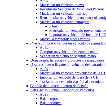
Atrás
Matricular un vehículo nuevo
Inscribir un Vehículo de Movilidad Person
Matricular un vehículo histórico
Rematricular un vehículo con matrícula anti
Matricular un vehículo extranjero
Atrás
Matricular un vehículo proveniente d
Importar un vehículo de fuera de la 
Matricula temporal: placas verdes
¿Vas a comprar o vender un vehículo de segunda
Atrás
Comprar un vehículo de segunda mano
Vender un vehículo de segunda mano
Donaciones, herencias y divorcios o separaciones
¿Quieres traer o llevarte un vehículo del extranjero
Atrás
Matricular un vehículo proveniente de la U
Importar un vehículo de fuera de la UE
Trasladar un vehículo español al extranjero
Cambio de domicilio dentro de España
Altas, bajas y rehabilitaciones de vehículos
Atrás
Baja temporal
Baja definitiva