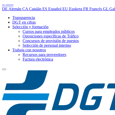
--
------
DE
Alemán
CA
Catalán
ES
Español
EU
Euskera
FR
Francés
GL
Gal
Transparencia
DGT en cifras
Selección y formación
Cursos para empleados públicos
Oposiciones específicas de Tráfico
Concursos de provisión de puestos
Selección de personal interino
Trabaja con nosotros
Recursos para proveedores
Factura electrónica