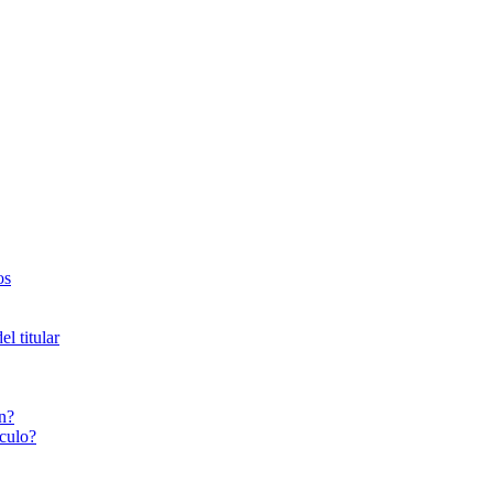
os
l titular
n?
culo?