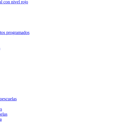
l con nivel rojo
entos programados
s
toescuelas
as
uelas
a