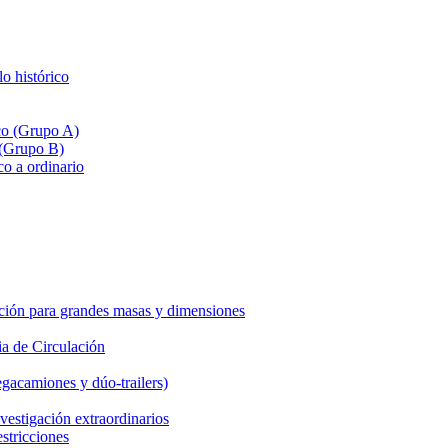
lo histórico
ico (Grupo A)
 (Grupo B)
co a ordinario
ción para grandes masas y dimensiones
a de Circulación
gacamiones y dúo-trailers)
vestigación extraordinarios
estricciones