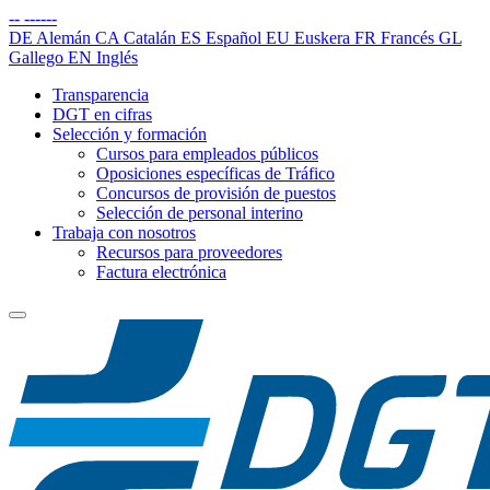
--
------
DE
Alemán
CA
Catalán
ES
Español
EU
Euskera
FR
Francés
GL
Gallego
EN
Inglés
Transparencia
DGT en cifras
Selección y formación
Cursos para empleados públicos
Oposiciones específicas de Tráfico
Concursos de provisión de puestos
Selección de personal interino
Trabaja con nosotros
Recursos para proveedores
Factura electrónica