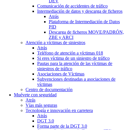
DEV
Comunicación de accidentes de tráfico
Intermediación de datos y descarga de ficheros
Atrás
Plataforma de Intermediación de Datos
PID
Descarga de ficheros MOVE/PADRÓN,
ZBE y ARCI
Atención a víctimas de siniestros
Atrás
Teléfono de atención a víctimas 018
Si eres víctima de un siniestro de tráfico
Pautas para la atención de las víctimas de
siniestros de tráfico
Asociaciones de Víctimas
Subvenciones destinadas a asociaciones de
víctimas
Centro de documentación
Muévete con seguridad
Atrás
Vías más seguras
Tecnología e innovación en carretera
Atrás
DGT 3.0
Forma parte de la DGT 3.0