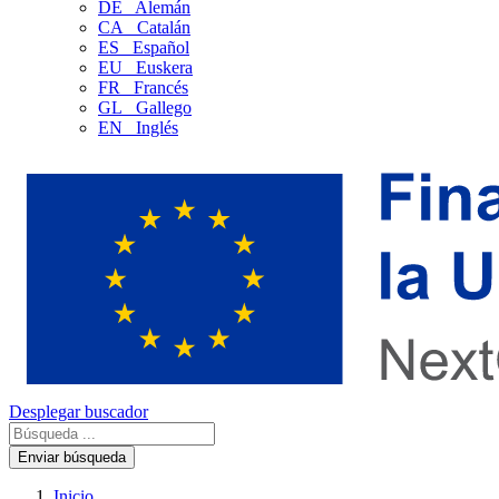
DE
Alemán
CA
Catalán
ES
Español
EU
Euskera
FR
Francés
GL
Gallego
EN
Inglés
Desplegar buscador
Enviar búsqueda
Inicio