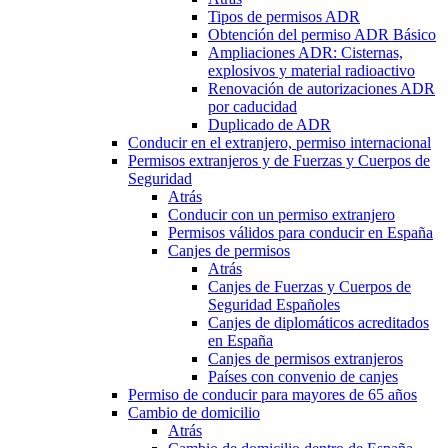
Tipos de permisos ADR
Obtención del permiso ADR Básico
Ampliaciones ADR: Cisternas,
explosivos y material radioactivo
Renovación de autorizaciones ADR
por caducidad
Duplicado de ADR
Conducir en el extranjero, permiso internacional
Permisos extranjeros y de Fuerzas y Cuerpos de
Seguridad
Atrás
Conducir con un permiso extranjero
Permisos válidos para conducir en España
Canjes de permisos
Atrás
Canjes de Fuerzas y Cuerpos de
Seguridad Españoles
Canjes de diplomáticos acreditados
en España
Canjes de permisos extranjeros
Países con convenio de canjes
Permiso de conducir para mayores de 65 años
Cambio de domicilio
Atrás