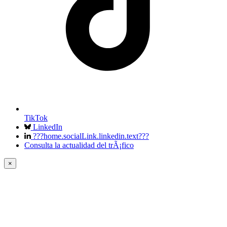
TikTok
LinkedIn
???home.socialLink.linkedin.text???
Consulta la actualidad del trÃ¡fico
×