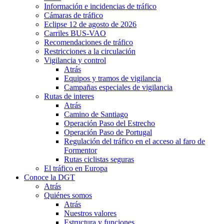
Información e incidencias de tráfico
Cámaras de tráfico
Eclipse 12 de agosto de 2026
Carriles BUS-VAO
Recomendaciones de tráfico
Restricciones a la circulación
Vigilancia y control
Atrás
Equipos y tramos de vigilancia
Campañas especiales de vigilancia
Rutas de interes
Atrás
Camino de Santiago
Operación Paso del Estrecho
Operación Paso de Portugal
Regulación del tráfico en el acceso al faro de
Formentor
Rutas ciclistas seguras
El tráfico en Europa
Conoce la DGT
Atrás
Quiénes somos
Atrás
Nuestros valores
Estructura y funciones