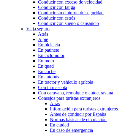
Conducir con exceso de velocidad
Conducir con fatiga
Conducir sin cinturón de seguridad
Conducir con estrés
Conducir con sueño o cansancio
Viaja seguro
Atrás
A pie
En bicicleta
En patinete
En ciclomotor
En moto
En quad
En coche
En autobús
En tractor y vehículo agrícola
Con tu mascota
Con caravana, remolque o autocaravana
Consejos para turistas extranjeros
Atrás
Información para turistas extranjeros
Antes de conducir por España
Normas básicas de circulación
En ciudad
En caso de emergencia