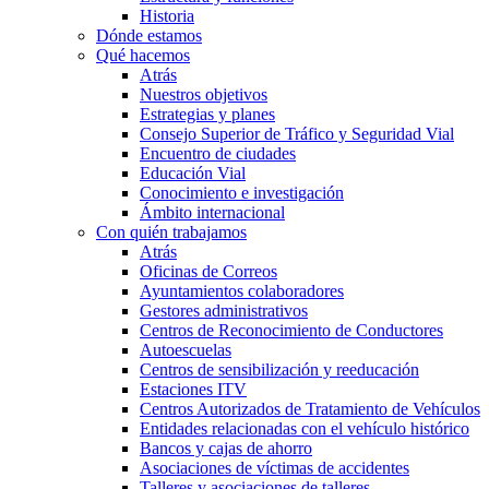
Historia
Dónde estamos
Qué hacemos
Atrás
Nuestros objetivos
Estrategias y planes
Consejo Superior de Tráfico y Seguridad Vial
Encuentro de ciudades
Educación Vial
Conocimiento e investigación
Ámbito internacional
Con quién trabajamos
Atrás
Oficinas de Correos
Ayuntamientos colaboradores
Gestores administrativos
Centros de Reconocimiento de Conductores
Autoescuelas
Centros de sensibilización y reeducación
Estaciones ITV
Centros Autorizados de Tratamiento de Vehículos
Entidades relacionadas con el vehículo histórico
Bancos y cajas de ahorro
Asociaciones de víctimas de accidentes
Talleres y asociaciones de talleres