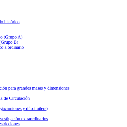
lo histórico
ico (Grupo A)
 (Grupo B)
co a ordinario
ción para grandes masas y dimensiones
a de Circulación
gacamiones y dúo-trailers)
vestigación extraordinarios
estricciones