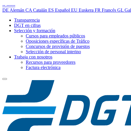
--
------
DE
Alemán
CA
Catalán
ES
Español
EU
Euskera
FR
Francés
GL
Gal
Transparencia
DGT en cifras
Selección y formación
Cursos para empleados públicos
Oposiciones específicas de Tráfico
Concursos de provisión de puestos
Selección de personal interino
Trabaja con nosotros
Recursos para proveedores
Factura electrónica