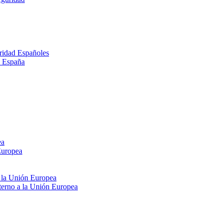
ridad Españoles
n España
ea
Europea
e la Unión Europea
xterno a la Unión Europea