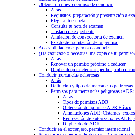
Obtener un nuevo permiso de conducir
Atrás
Requisitos, preparación y presentación a e
Elegir autoescuela
Consulta tu nota de examen
Traslado de expediente
Anulación de convocatoria de examen
Estado de tramitación de tu permiso
Accesibilidad en el permiso conducir
¿Ha caducado o necesitas una copia de tu permiso
Atrás
Renovar un permiso próximo a caducar
Duplicado por deterioro, pérdida, robo o ca
Conducir mercancías peligrosas
Atrás
Definición y tipos de mercancías peligrosas
Permisos para mercancías peligrosas (ADR)
Atrás
Tipos de permisos ADR
Obtención del permiso ADR Básico
Ampliaciones ADR: Cisternas, explosi
Renovación de autorizaciones ADR p
Duplicado de ADR
Conducir en el extranjero, permiso internacional
Permisos extranjeros y de Fuerzas y Cuerpos de S