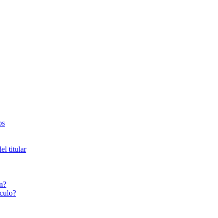
os
l titular
n?
culo?