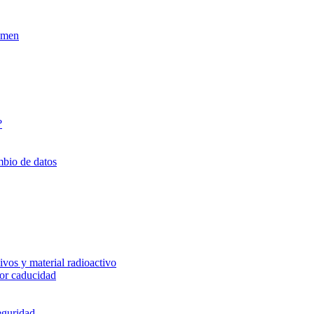
xamen
?
mbio de datos
vos y material radioactivo
or caducidad
eguridad