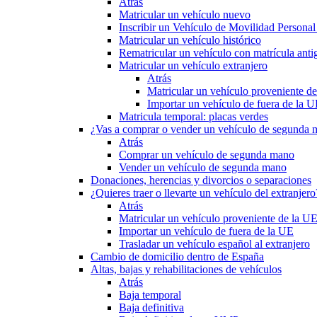
Atrás
Matricular un vehículo nuevo
Inscribir un Vehículo de Movilidad Person
Matricular un vehículo histórico
Rematricular un vehículo con matrícula anti
Matricular un vehículo extranjero
Atrás
Matricular un vehículo proveniente d
Importar un vehículo de fuera de la 
Matricula temporal: placas verdes
¿Vas a comprar o vender un vehículo de segunda
Atrás
Comprar un vehículo de segunda mano
Vender un vehículo de segunda mano
Donaciones, herencias y divorcios o separaciones
¿Quieres traer o llevarte un vehículo del extranjero
Atrás
Matricular un vehículo proveniente de la U
Importar un vehículo de fuera de la UE
Trasladar un vehículo español al extranjero
Cambio de domicilio dentro de España
Altas, bajas y rehabilitaciones de vehículos
Atrás
Baja temporal
Baja definitiva