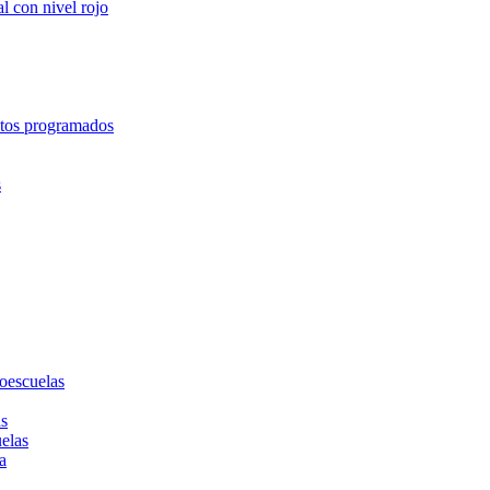
l con nivel rojo
entos programados
s
toescuelas
as
uelas
a