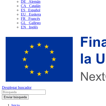
DE
Alemán
CA
Catalán
ES
Español
EU
Euskera
FR
Francés
GL
Gallego
EN
Inglés
Desplegar buscador
Enviar búsqueda
Inicio