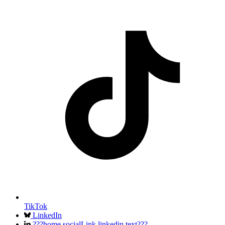
TikTok
LinkedIn
???home.socialLink.linkedin.text???