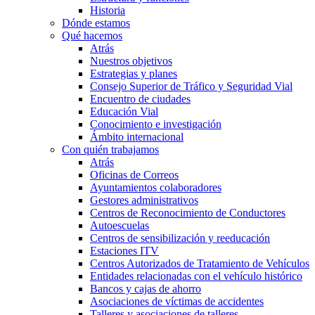
Historia
Dónde estamos
Qué hacemos
Atrás
Nuestros objetivos
Estrategias y planes
Consejo Superior de Tráfico y Seguridad Vial
Encuentro de ciudades
Educación Vial
Conocimiento e investigación
Ámbito internacional
Con quién trabajamos
Atrás
Oficinas de Correos
Ayuntamientos colaboradores
Gestores administrativos
Centros de Reconocimiento de Conductores
Autoescuelas
Centros de sensibilización y reeducación
Estaciones ITV
Centros Autorizados de Tratamiento de Vehículos
Entidades relacionadas con el vehículo histórico
Bancos y cajas de ahorro
Asociaciones de víctimas de accidentes
Talleres y asociaciones de talleres