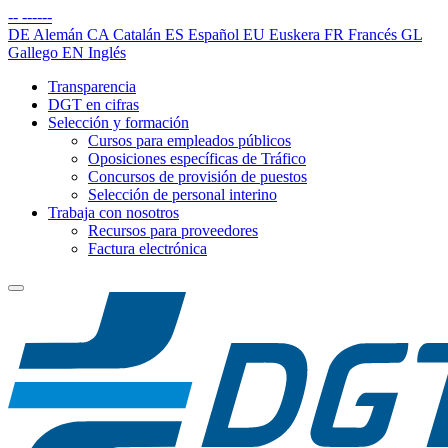
--
------
DE
Alemán
CA
Catalán
ES
Español
EU
Euskera
FR
Francés
GL
Gallego
EN
Inglés
Transparencia
DGT en cifras
Selección y formación
Cursos para empleados públicos
Oposiciones específicas de Tráfico
Concursos de provisión de puestos
Selección de personal interino
Trabaja con nosotros
Recursos para proveedores
Factura electrónica