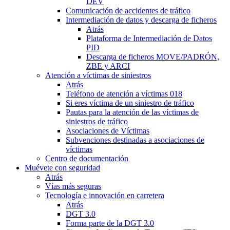
DEV
Comunicación de accidentes de tráfico
Intermediación de datos y descarga de ficheros
Atrás
Plataforma de Intermediación de Datos
PID
Descarga de ficheros MOVE/PADRÓN,
ZBE y ARCI
Atención a víctimas de siniestros
Atrás
Teléfono de atención a víctimas 018
Si eres víctima de un siniestro de tráfico
Pautas para la atención de las víctimas de
siniestros de tráfico
Asociaciones de Víctimas
Subvenciones destinadas a asociaciones de
víctimas
Centro de documentación
Muévete con seguridad
Atrás
Vías más seguras
Tecnología e innovación en carretera
Atrás
DGT 3.0
Forma parte de la DGT 3.0