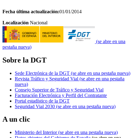
Fecha última actualización:
01/01/2014
Localización
Nacional
(se abre en una
pestaña nueva)
Sobre la DGT
Sede Electrónica de la DGT
(se abre en una pestaña nueva)
Revista Tráfico y Seguridad Vial
(se abre en una pestaña
nueva)
Consejo Superior de Tráfico y Seguridad Vial
Facturación Electrónica y Perfil del Contratante
Portal estadístico de la DGT
Seguridad Vial 2030
(se abre en una pestaña nueva)
A un clic
Ministerio del Interior
(se abre en una pestaña nueva)
Datos abiertos del Gobierno de España
(se abre en una