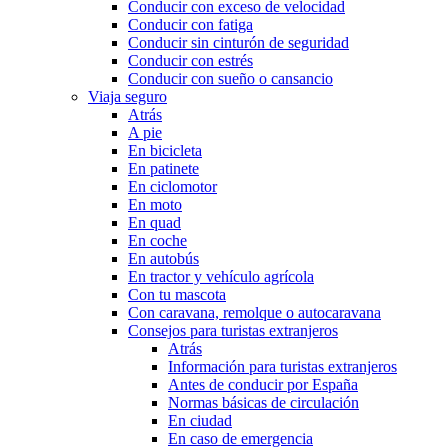
Conducir con exceso de velocidad
Conducir con fatiga
Conducir sin cinturón de seguridad
Conducir con estrés
Conducir con sueño o cansancio
Viaja seguro
Atrás
A pie
En bicicleta
En patinete
En ciclomotor
En moto
En quad
En coche
En autobús
En tractor y vehículo agrícola
Con tu mascota
Con caravana, remolque o autocaravana
Consejos para turistas extranjeros
Atrás
Información para turistas extranjeros
Antes de conducir por España
Normas básicas de circulación
En ciudad
En caso de emergencia