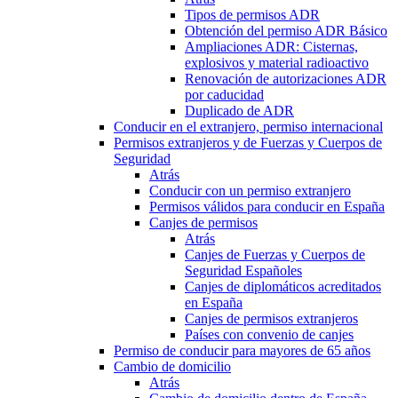
Tipos de permisos ADR
Obtención del permiso ADR Básico
Ampliaciones ADR: Cisternas,
explosivos y material radioactivo
Renovación de autorizaciones ADR
por caducidad
Duplicado de ADR
Conducir en el extranjero, permiso internacional
Permisos extranjeros y de Fuerzas y Cuerpos de
Seguridad
Atrás
Conducir con un permiso extranjero
Permisos válidos para conducir en España
Canjes de permisos
Atrás
Canjes de Fuerzas y Cuerpos de
Seguridad Españoles
Canjes de diplomáticos acreditados
en España
Canjes de permisos extranjeros
Países con convenio de canjes
Permiso de conducir para mayores de 65 años
Cambio de domicilio
Atrás