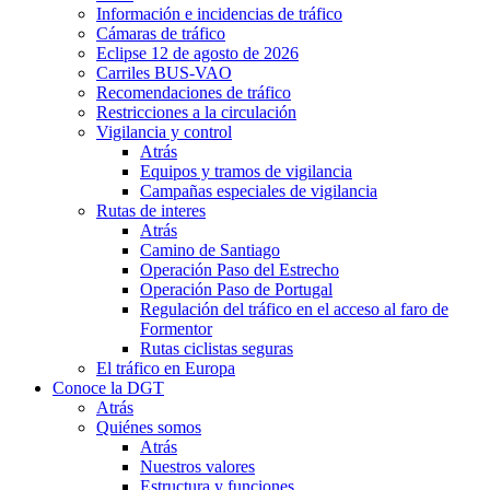
Información e incidencias de tráfico
Cámaras de tráfico
Eclipse 12 de agosto de 2026
Carriles BUS-VAO
Recomendaciones de tráfico
Restricciones a la circulación
Vigilancia y control
Atrás
Equipos y tramos de vigilancia
Campañas especiales de vigilancia
Rutas de interes
Atrás
Camino de Santiago
Operación Paso del Estrecho
Operación Paso de Portugal
Regulación del tráfico en el acceso al faro de
Formentor
Rutas ciclistas seguras
El tráfico en Europa
Conoce la DGT
Atrás
Quiénes somos
Atrás
Nuestros valores
Estructura y funciones