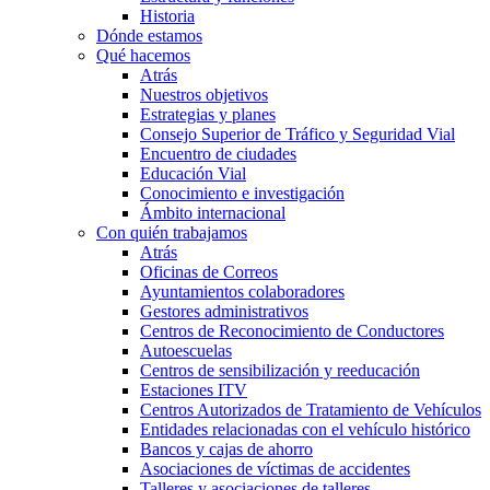
Historia
Dónde estamos
Qué hacemos
Atrás
Nuestros objetivos
Estrategias y planes
Consejo Superior de Tráfico y Seguridad Vial
Encuentro de ciudades
Educación Vial
Conocimiento e investigación
Ámbito internacional
Con quién trabajamos
Atrás
Oficinas de Correos
Ayuntamientos colaboradores
Gestores administrativos
Centros de Reconocimiento de Conductores
Autoescuelas
Centros de sensibilización y reeducación
Estaciones ITV
Centros Autorizados de Tratamiento de Vehículos
Entidades relacionadas con el vehículo histórico
Bancos y cajas de ahorro
Asociaciones de víctimas de accidentes
Talleres y asociaciones de talleres