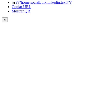
???home.socialLink.linkedin.text???
Copiar URL
Mostrar QR
×