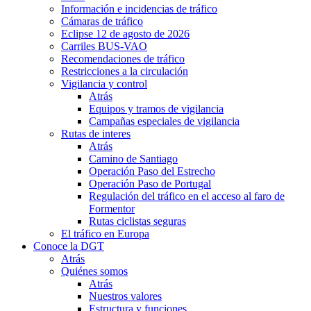
Información e incidencias de tráfico
Cámaras de tráfico
Eclipse 12 de agosto de 2026
Carriles BUS-VAO
Recomendaciones de tráfico
Restricciones a la circulación
Vigilancia y control
Atrás
Equipos y tramos de vigilancia
Campañas especiales de vigilancia
Rutas de interes
Atrás
Camino de Santiago
Operación Paso del Estrecho
Operación Paso de Portugal
Regulación del tráfico en el acceso al faro de
Formentor
Rutas ciclistas seguras
El tráfico en Europa
Conoce la DGT
Atrás
Quiénes somos
Atrás
Nuestros valores
Estructura y funciones