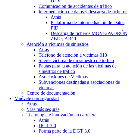
DEV
Comunicación de accidentes de tráfico
Intermediación de datos y descarga de ficheros
Atrás
Plataforma de Intermediación de Datos
PID
Descarga de ficheros MOVE/PADRÓN,
ZBE y ARCI
Atención a víctimas de siniestros
Atrás
Teléfono de atención a víctimas 018
Si eres víctima de un siniestro de tráfico
Pautas para la atención de las víctimas de
siniestros de tráfico
Asociaciones de Víctimas
Subvenciones destinadas a asociaciones de
víctimas
Centro de documentación
Muévete con seguridad
Atrás
Vías más seguras
Tecnología e innovación en carretera
Atrás
DGT 3.0
Forma parte de la DGT 3.0