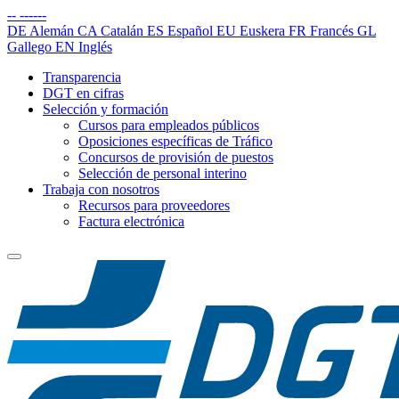
--
------
DE
Alemán
CA
Catalán
ES
Español
EU
Euskera
FR
Francés
GL
Gallego
EN
Inglés
Transparencia
DGT en cifras
Selección y formación
Cursos para empleados públicos
Oposiciones específicas de Tráfico
Concursos de provisión de puestos
Selección de personal interino
Trabaja con nosotros
Recursos para proveedores
Factura electrónica