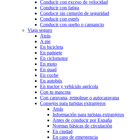
Conducir con exceso de velocidad
Conducir con fatiga
Conducir sin cinturón de seguridad
Conducir con estrés
Conducir con sueño o cansancio
Viaja seguro
Atrás
A pie
En bicicleta
En patinete
En ciclomotor
En moto
En quad
En coche
En autobús
En tractor y vehículo agrícola
Con tu mascota
Con caravana, remolque o autocaravana
Consejos para turistas extranjeros
Atrás
Información para turistas extranjeros
Antes de conducir por España
Normas básicas de circulación
En ciudad
En caso de emergencia