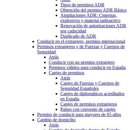
Tipos de permisos ADR
Obtención del permiso ADR Básico
Ampliaciones ADR: Cisternas,
explosivos y material radioactivo
Renovación de autorizaciones ADR
por caducidad
Duplicado de ADR
Conducir en el extranjero, permiso internacional
Permisos extranjeros y de Fuerzas y Cuerpos de
Seguridad
Atrás
Conducir con un permiso extranjero
Permisos válidos para conducir en España
Canjes de permisos
Atrás
Canjes de Fuerzas y Cuerpos de
Seguridad Españoles
Canjes de diplomáticos acreditados
en España
Canjes de permisos extranjeros
Países con convenio de canjes
Permiso de conducir para mayores de 65 años
Cambio de domicilio
Atrás