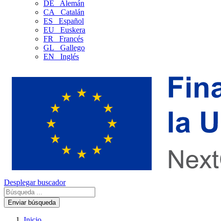
DE
Alemán
CA
Catalán
ES
Español
EU
Euskera
FR
Francés
GL
Gallego
EN
Inglés
Desplegar buscador
Enviar búsqueda
Inicio